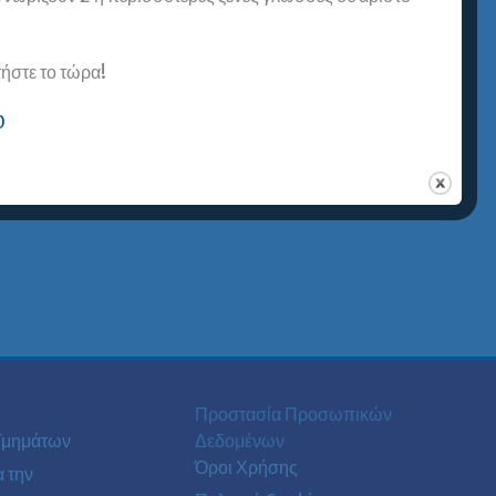
στε το τώρα!
0
Προστασία Προσωπικών
Τμημάτων
Δεδομένων
Όροι Χρήσης
α την