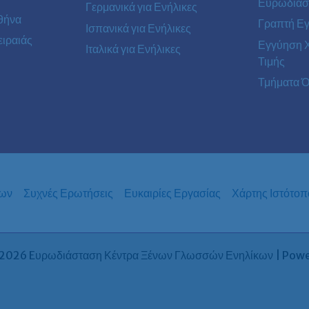
Ευρωδιάσ
Γερμανικά για Ενήλικες
θήνα
Γραπτή Ε
Ισπανικά για Ενήλικες
ιραιάς
Εγγύηση 
Ιταλικά για Ενήλικες
Τιμής
Τμήματα Ό
των
Συχνές Ερωτήσεις
Ευκαιρίες Εργασίας
Χάρτης Ιστότοπ
2026 Eυρωδιάσταση Κέντρα Ξένων Γλωσσών Ενηλίκων | Pow