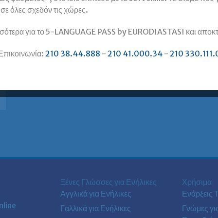
, σε όλες σχεδόν τις χώρες.
σότερα για το 5-LANGUAGE PASS by EURODIASTASI και αποκτή
Επικοινωνία:
210 38.44.888
-
210 41.000.34
-
210 330.111.
Ξένες Γλώσσες για Ενήλικες
Χρήσιμα
Αγγλικά για Ενήλικες
Ενάρξεις 
line
Γαλλικά για Ενήλικες
Γνώμες γι