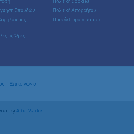
ταση
Πολιτική Cookies
γγύηση Σπουδών
Πολιτική Απορρήτου
Χαμηλότερης
Προφίλ Ευρωδιάσταση
λες τις Ώρες
ου
Επικοινωνία
ered by
AlterMarket