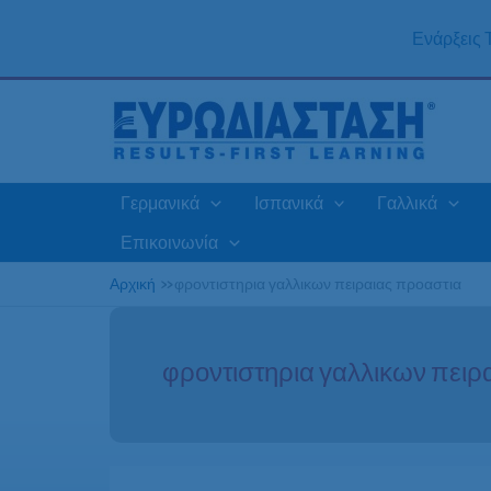
Μετάβαση
στο
Ενάρξεις
περιεχόμενο
Γερμανικά
Ισπανικά
Γαλλικά
Επικοινωνία
Αρχική
»
φροντιστηρια γαλλικων πειραιας προαστια
φροντιστηρια γαλλικων πειρ