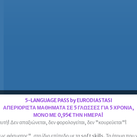
5-LANGUAGE PASS by EURODIASTASI
ΑΠΕΡΙΟΡΙΣΤΑ ΜΑΘΗΜΑΤΑ ΣΕ 5 ΓΛΩΣΣΕΣ ΓΙΑ 5 ΧΡΟΝΙΑ,
ΜΟΝΟ ΜΕ 0,95€ ΤΗΝ ΗΜΕΡΑ!
υτή! Δεν απαξιώνεται, δεν φορολογείται, δεν "κουρεύεται"!
 φάσματος", στο ίδιο επίπεδο με τα soft skills. Τα άτομα που