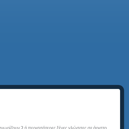
 γνωρίζουν 2 ή περισσότερες ξένες γλώσσες σε άριστο