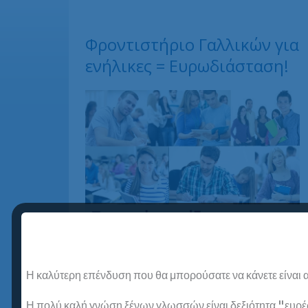
Φροντιστήριο Γαλλικών για
ενήλικες = Ευρωδιάσταση!
Η καλύτερη επένδυση που θα μπορούσατε να κάνετε είναι α
Η πολύ καλή γνώση ξένων γλωσσών είναι δεξιότητα "ευρέως
Φροντιστήρια Γαλλικών υπάρχουν πολλά.