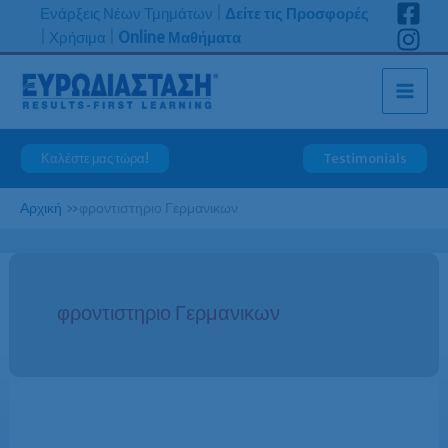
Μετάβαση
Ενάρξεις Νέων Τμημάτων
|
Δείτε τις Προσφορές
στο
|
Χρήσιμα
|
Online Μαθήματα
περιεχόμενο
Καλέστε μας τώρα!
Testimonials
Αρχική
»
φροντιστηριο Γερμανικων
φροντιστηριο Γερμανικων