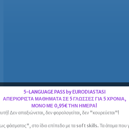
5-LANGUAGE PASS by EURODIASTASI
ΑΠΕΡΙΟΡΙΣΤΑ ΜΑΘΗΜΑΤΑ ΣΕ 5 ΓΛΩΣΣΕΣ ΓΙΑ 5 ΧΡΟΝΙΑ,
ΜΟΝΟ ΜΕ 0,95€ ΤΗΝ ΗΜΕΡΑ!
υτή! Δεν απαξιώνεται, δεν φορολογείται, δεν "κουρεύεται"!
 φάσματος", στο ίδιο επίπεδο με τα soft skills. Τα άτομα που