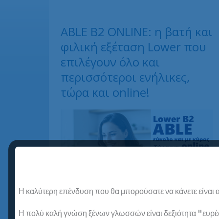
ABLE B2 ONLINE: η βατή και
φιλική εξέταση Lower που
επιλέγουν όλο και
περισσότεροι ενήλικες,
τώρα και online!
Η καλύτερη επένδυση που θα μπορούσατε να κάνετε είναι α
Η πολύ καλή γνώση ξένων γλωσσών είναι δεξιότητα "ευρέως