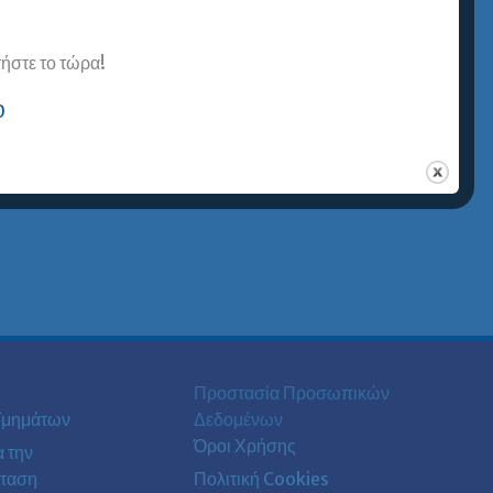
στε το τώρα!
0
Προστασία Προσωπικών
Τμημάτων
Δεδομένων
Όροι Χρήσης
α την
ταση
Πολιτική Cookies