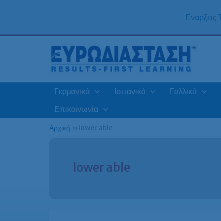
Μετάβαση
στο
Ενάρξεις
περιεχόμενο
Γερμανικά
Ισπανικά
Γαλλικά
Επικοινωνία
Αρχική
»
lower able
lower able