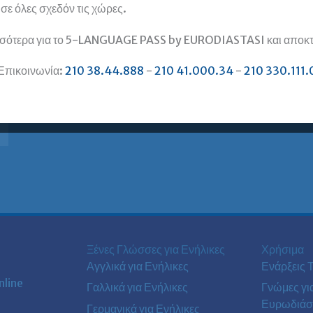
, σε όλες σχεδόν τις χώρες.
σότερα για το 5-LANGUAGE PASS by EURODIASTASI και αποκτή
Επικοινωνία:
210 38.44.888
-
210 41.000.34
-
210 330.111.
Ξένες Γλώσσες για Ενήλικες
Χρήσιμα
Αγγλικά για Ενήλικες
Ενάρξεις 
line
Γαλλικά για Ενήλικες
Γνώμες γι
Ευρωδιάσ
Γερμανικά για Ενήλικες