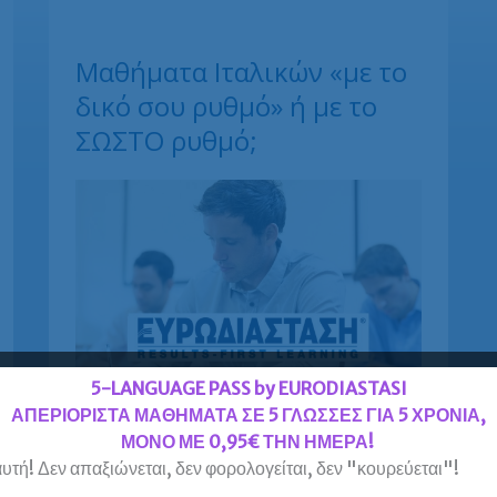
Μαθήματα Ιταλικών «με το
δικό σου ρυθμό» ή με το
ΣΩΣΤΟ ρυθμό;
5-LANGUAGE PASS by EURODIASTASI
ΑΠΕΡΙΟΡΙΣΤΑ ΜΑΘΗΜΑΤΑ ΣΕ 5 ΓΛΩΣΣΕΣ ΓΙΑ 5 ΧΡΟΝΙΑ,
ΜΟΝΟ ΜΕ 0,95€ ΤΗΝ ΗΜΕΡΑ!
Μαθήματα Ιταλικών «με το δικό σου
υτή! Δεν απαξιώνεται, δεν φορολογείται, δεν "κουρεύεται"!
ρυθμό»; Ίσως ακούγεται βολικό, αλλά αυτό