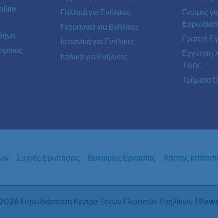
line
Γαλλικά για Ενήλικες
Γνώμες γι
Ευρωδιάσ
Γερμανικά για Ενήλικες
θήνα
Γραπτή Ε
Ισπανικά για Ενήλικες
ιραιάς
Εγγύηση 
Ιταλικά για Ενήλικες
Τιμής
Τμήματα Ό
των
Συχνές Ερωτήσεις
Ευκαιρίες Εργασίας
Χάρτης Ιστότοπ
2026 Eυρωδιάσταση Κέντρα Ξένων Γλωσσών Ενηλίκων | Pow