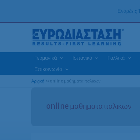
Μετάβαση
στο
Ενάρξεις
περιεχόμενο
Γερμανικά
Ισπανικά
Γαλλικά
Επικοινωνία
Αρχική
»
online μαθηματα ιταλικων
online μαθηματα ιταλικων