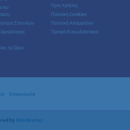
Όροι Χρήσης
α την
ταση
Πολιτική Cookies
γγύηση Σπουδών
Πολιτική Απορρήτου
Χαμηλότερης
Προφίλ Ευρωδιάσταση
λες τις Ώρες
ου
Επικοινωνία
ered by
AlterMarket