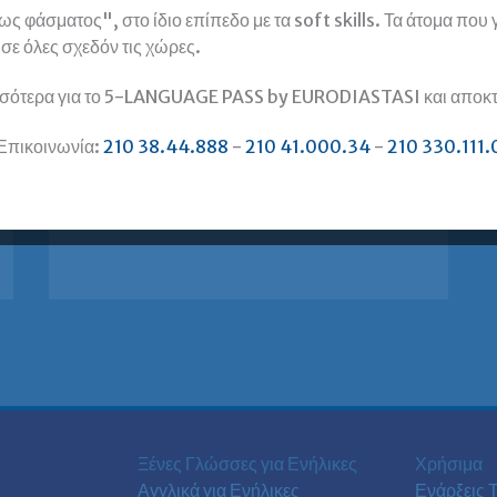
που μας ενδιαφέρει όταν μιλάμε για
 φάσματος", στο ίδιο επίπεδο με τα soft skills. Τα άτομα που
εκμάθηση Ιταλικών είναι το πρόγραμμα που
, σε όλες σχεδόν τις χώρες.
θα
σότερα για το 5-LANGUAGE PASS by EURODIASTASI και αποκτή
Μαθήματα
Περισσότερα »
Ιταλικών
Επικοινωνία:
210 38.44.888
-
210 41.000.34
-
210 330.111.
«με
το
δικό
σου
ρυθμό»
ή
με
το
ΣΩΣΤΟ
ρυθμό;
Ξένες Γλώσσες για Ενήλικες
Χρήσιμα
Αγγλικά για Ενήλικες
Ενάρξεις 