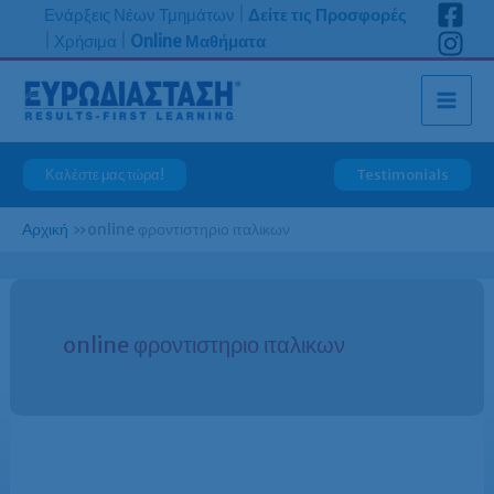
Μετάβαση
Ενάρξεις Νέων Τμημάτων
|
Δείτε τις Προσφορές
στο
|
Χρήσιμα
|
Online Μαθήματα
περιεχόμενο
Καλέστε μας τώρα!
Testimonials
Αρχική
»
online φροντιστηριο ιταλικων
online φροντιστηριο ιταλικων