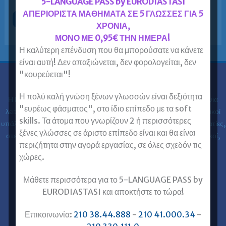
5-LANGUAGE PASS by EURODIASTASI
ΑΠΕΡΙΟΡΙΣΤΑ ΜΑΘΗΜΑΤΑ ΣΕ 5 ΓΛΩΣΣΕΣ ΓΙΑ 5
Προετοιμασία
Περισσότερα »
ΧΡΟΝΙΑ,
για
Lower
ΜΟΝΟ ΜΕ 0,95€ ΤΗΝ ΗΜΕΡΑ!
–
Proficiency
Η καλύτερη επένδυση που θα μπορούσατε να κάνετε
–
DELE
είναι αυτή! Δεν απαξιώνεται, δεν φορολογείται, δεν
–
"κουρεύεται"!
DELF
–
Ευρωδιάσταση
PLIDA
Η πολύ καλή γνώση ξένων γλωσσών είναι δεξιότητα
–
Η Ευρωδιάσταση Κέντρα Ξένων Γλωσσών Ενηλίκων στα
30 χρόνια
Zertifikat
"ευρέως φάσματος", στο ίδιο επίπεδο με τα soft
–
λειτουργίας της έχει εκπαιδεύσει 61.000 ενήλικες (φοιτητές, ιδιωτικοί
ΚΠΓ
skills. Τα άτομα που γνωρίζουν 2 ή περισσότερες
υπάλληλοι, δημόσιοι υπάλληλοι, στρατιωτικοί, ελεύθεροι επαγγελματίες,
σε
χρόνο-
ξένες γλώσσες σε άριστο επίπεδο είναι και θα είναι
στελέχη επιχειρήσεων, επαγγελματίες, ιατροί, νοσηλευτές, μηχανικοί,
ρεκόρ!
περιζήτητα στην αγορά εργασίας, σε όλες σχεδόν τις
κλπ) στις ξένες γλώσσες.
χώρες.
Επικοινωνία με Ευρωδιάσταση
Μάθετε περισσότερα για το 5-LANGUAGE PASS by
Ευρωδιάσταση Online Μαθήματα
EURODIASTASI και αποκτήστε το τώρα!
Ευρωδιάσταση Αθήνα
Επικοινωνία:
210 38.44.888
-
210 41.000.34
-
Ευρωδιάσταση Πειραιάς