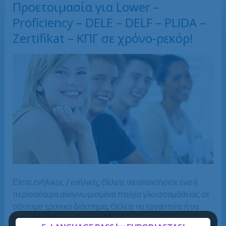
Προετοιμασία για Lower –
Proficiency – DELE – DELF – PLIDA –
Zertifikat – ΚΠΓ σε χρόνο-ρεκόρ!
Είστε ενήλικος / ενήλικη; Θέλετε να αποκτήσετε ένα ή
περισσότερα αναγνωρισμένα πτυχία γλωσσομάθειας σε
σύντομο χρονικό διάστημα; Θέλετε να εργαστείτε ή να
σπουδάσετε στο εξωτερικό […]