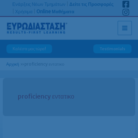
Μετάβαση
Ενάρξεις Νέων Τμημάτων
|
Δείτε τις Προσφορές
στο
|
Χρήσιμα
|
Online Μαθήματα
περιεχόμενο
Καλέστε μας τώρα!
Testimonials
Αρχική
»
proficiency εντατικο
proficiency εντατικο