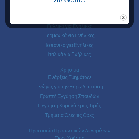
210 330.111.0
Ξένες Γλώσσες για Ενήλικες
Αγγλικά για Ενήλικες
Γαλλικά για Ενήλικες
Γερμανικά για Ενήλικες
Ισπανικά για Ενήλικες
Ιταλικά για Ενήλικες
Χρήσιμα
Ενάρξεις Τμημάτων
Γνώμες για την Ευρωδιάσταση
Γραπτή Εγγύηση Σπουδών
Εγγύηση Χαμηλότερης Τιμής
Τμήματα Όλες τις Ώρες
Προστασία Προσωπικών Δεδομένων
Όροι Χρήσης