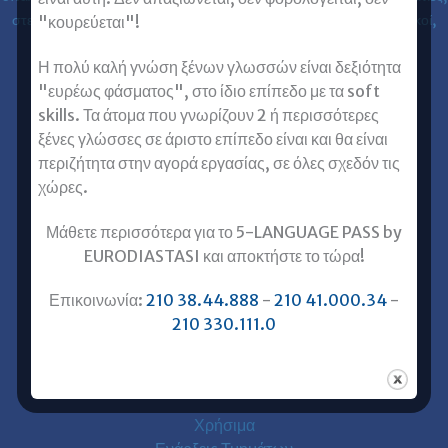
στελέχη επιχειρήσεων, επαγγελματίες, ιατροί, νοσηλευτές, μηχανικοί,
"κουρεύεται"!
κλπ) στις ξένες γλώσσες.
Η πολύ καλή γνώση ξένων γλωσσών είναι δεξιότητα
"ευρέως φάσματος", στο ίδιο επίπεδο με τα soft
Επικοινωνία με Ευρωδιάσταση
skills. Τα άτομα που γνωρίζουν 2 ή περισσότερες
Ευρωδιάσταση Online Μαθήματα
ξένες γλώσσες σε άριστο επίπεδο είναι και θα είναι
Ευρωδιάσταση Αθήνα
περιζήτητα στην αγορά εργασίας, σε όλες σχεδόν τις
Ευρωδιάσταση Πειραιάς
χώρες.
Ξένες Γλώσσες για Ενήλικες
Μάθετε περισσότερα για το 5-LANGUAGE PASS by
Αγγλικά για Ενήλικες
EURODIASTASI και αποκτήστε το τώρα!
Γαλλικά για Ενήλικες
Επικοινωνία:
210 38.44.888
-
210 41.000.34
-
Γερμανικά για Ενήλικες
210 330.111.0
Ισπανικά για Ενήλικες
Ιταλικά για Ενήλικες
Χρήσιμα