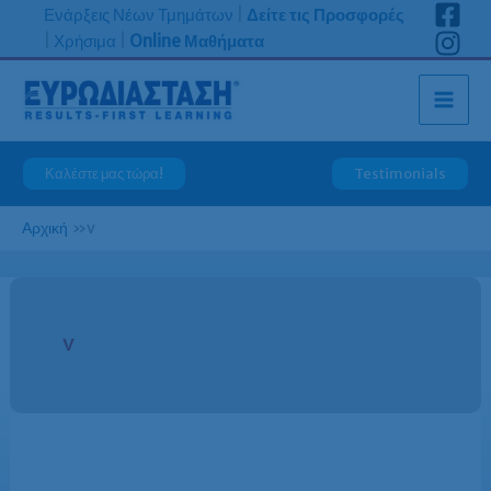
Μετάβαση
Ενάρξεις Νέων Τμημάτων
|
Δείτε τις Προσφορές
στο
|
Χρήσιμα
|
Online Μαθήματα
περιεχόμενο
Καλέστε μας τώρα!
Testimonials
Αρχική
»
v
v