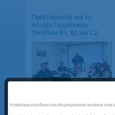
Προετοιμασία για τα
πτυχία Γερμανικών
Zertifikat B1, B2 και C2
Η καλύτερη επένδυση που θα μπορούσατε να κάνετε είναι α