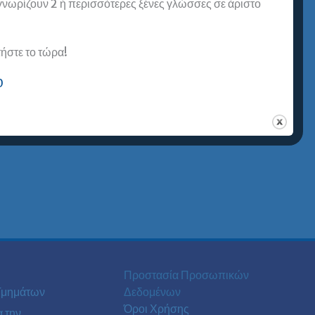
 γνωρίζουν 2 ή περισσότερες ξένες γλώσσες σε άριστο
στε το τώρα!
0
Προστασία Προσωπικών
Τμημάτων
Δεδομένων
Όροι Χρήσης
α την