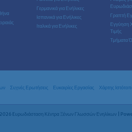
Ευρωδιάσ
Γερμανικά για Ενήλικες
θήνα
Γραπτή Ε
Ισπανικά για Ενήλικες
ιραιάς
Εγγύηση 
Ιταλικά για Ενήλικες
Τιμής
Τμήματα Ό
των
Συχνές Ερωτήσεις
Ευκαιρίες Εργασίας
Χάρτης Ιστότοπ
2026 Eυρωδιάσταση Κέντρα Ξένων Γλωσσών Ενηλίκων | Pow