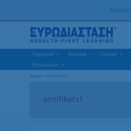
Μετάβαση
στο
Ενάρξεις
περιεχόμενο
Γερμανικά
Ισπανικά
Γαλλικά
Επικοινωνία
Αρχική
»
zertifikat c1
zertifikat c1