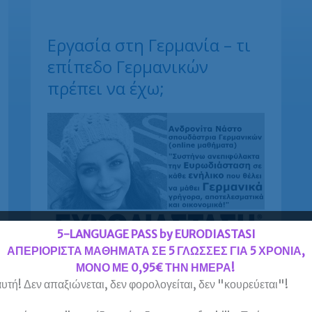
Εργασία στη Γερμανία – τι
επίπεδο Γερμανικών
πρέπει να έχω;
5-LANGUAGE PASS by EURODIASTASI
ΑΠΕΡΙΟΡΙΣΤΑ ΜΑΘΗΜΑΤΑ ΣΕ 5 ΓΛΩΣΣΕΣ ΓΙΑ 5 ΧΡΟΝΙΑ,
ΜΟΝΟ ΜΕ 0,95€ ΤΗΝ ΗΜΕΡΑ!
Δείτε τις εξαιρετικές προσφορές μας για
υτή! Δεν απαξιώνεται, δεν φορολογείται, δεν "κουρεύεται"!
ταχύρρυθμη εκμάθηση Γερμανικών. Κατ’