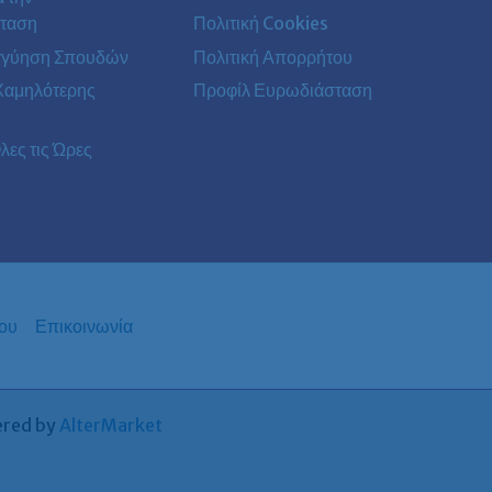
ταση
Πολιτική Cookies
γγύηση Σπουδών
Πολιτική Απορρήτου
Χαμηλότερης
Προφίλ Ευρωδιάσταση
λες τις Ώρες
ου
Επικοινωνία
ered by
AlterMarket