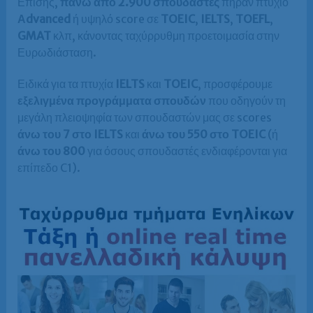
Επίσης,
πάνω από 2.900 σπουδαστές
πήραν πτυχίο
Αdvanced
ή υψηλό score σε
TOEIC
,
IELTS
,
TOEFL
,
GMAT
κλπ, κάνοντας ταχύρρυθμη προετοιμασία στην
Ευρωδιάσταση.
Ειδικά για τα πτυχία
IELTS
και
TOEIC
, προσφέρουμε
εξελιγμένα προγράμματα σπουδών
που οδηγούν τη
μεγάλη πλειοψηφία των σπουδαστών μας σε scores
άνω του 7 στο IELTS
και
άνω του 550 στο TOEIC
(ή
άνω του 800
για όσους σπουδαστές ενδιαφέρονται για
επίπεδο C1).