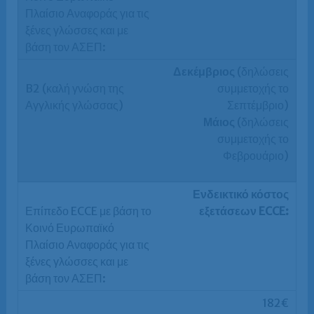
Δεκέμβριος
(δηλώσεις
συμμετοχής το
Σεπτέμβριο)
Μάιος
(δηλώσεις
συμμετοχής το
Φεβρουάριο)
Ενδεικτικό κόστος
εξετάσεων ECCE:
182€