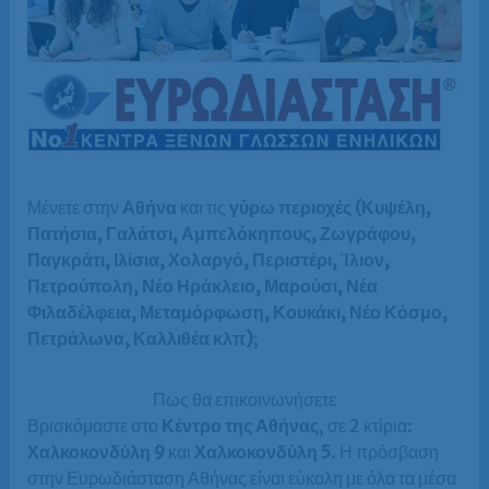
Μένετε στην
Αθήνα
και τις
γύρω περιοχές (Κυψέλη,
Πατήσια, Γαλάτσι, Αμπελόκηπους, Ζωγράφου,
Παγκράτι, Ιλίσια, Χολαργό, Περιστέρι, Ίλιον,
Πετρούπολη, Νέο Ηράκλειο, Μαρούσι, Νέα
Φιλαδέλφεια, Μεταμόρφωση, Κουκάκι, Νέο Κόσμο,
Πετράλωνα, Καλλιθέα κλπ)
;
Πως θα επικοινωνήσετε
Βρισκόμαστε στο
Κέντρο της Αθήνας
, σε 2 κτίρια:
Χαλκοκονδύλη 9
και
Χαλκοκονδύλη 5
. Η πρόσβαση
στην Ευρωδιάσταση Αθήνας είναι εύκολη με όλα τα μέσα