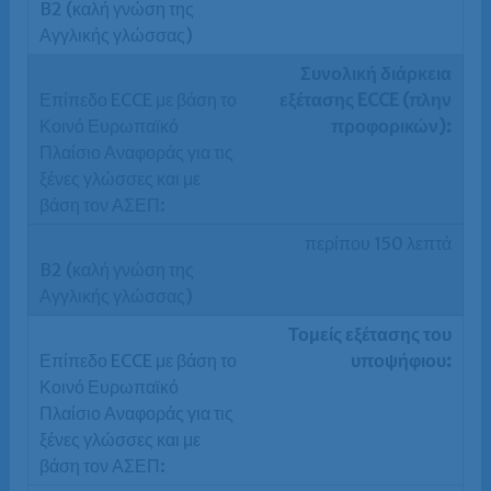
Συνολική διάρκεια
εξέτασης ECCE (πλην
προφορικών):
περίπου 150 λεπτά
Τομείς εξέτασης του
υποψήφιου: