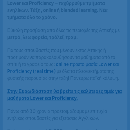
Lower και Proficiency – ταχύρρυθμα τμήματα
ενηλίκων. Τάξη, online ή blended learning. Νέα
τμήματα όλο το χρόνο.
Εύκολη πρόσβαση από όλες τις περιοχές της Αττικής με
μετρό
,
λεωφορεία
,
τρόλεϊ
,
τραμ
.
Για τους σπουδαστές που μένουν εκτός Αττικής ή
προτιμούν να παρακολουθήσουν τα μαθήματα από το
σπίτι ή το γραφείο τους:
online προετοιμασία Lower και
Proficiency (real time)
με όλα τα πλεονεκτήματα της
φυσικής παρουσίας στην τάξη! Πανευρωπαϊκή κάλυψη.
Στην Ευρωδιάσταση θα βρείτε τις καλύτερες τιμές για
μαθήματα Lower και Proficiency.
Πάνω από 30 χρόνια προετοιμάζουμε με επιτυχία
ενήλικες σπουδαστές για εξετάσεις Αγγλικών.