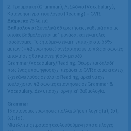
2. Γραμματική (Grammar), Λεξιλόγιο (Vocabulary),
Κατανόηση γραπτού λόγου (Reading) = GVR.
Διάρκεια:
75 λεπτά
Βαθμολογία:
Συνολικά 65 ερωτήσεις, καθεμιά από τις
οποίες βαθμολογείται με 1 μονάδα, και είναι όλες
ισοδύναμες. Το ζητούμενο είναι η επιτυχία στο 65%
αυτών (=42 ερωτήσεις) ανεξάρτητα με το πώς οι σωστές
απαντήσεις θα κατανεμηθούν μεταξύ
Grammar/Vocabulary/Reading. Θεωρείται δηλαδή
πως ένας υποψήφιος έχει περάσει το GVR ακόμα κι αν πχ
έχει κάνει λάθος σε όλο το Reading, αρκεί να έχει
τουλάχιστον 42 σωστές απαντήσεις σε Grammar &
Vocabulary. Δεν υπάρχει αρνητική βαθμολογία.
Grammar
15 αυτόνομες ερωτήσεις πολλαπλής επιλογής (a), (b),
(c), (d).
Μία ελλιπής πρόταση ακολουθούμενη από επιλογές