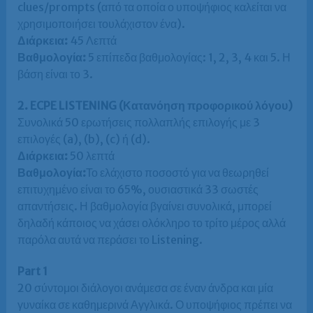
clues/prompts (από τα οποία ο υποψήφιος καλείται να
χρησιμοποιήσει τουλάχιστον ένα).
Διάρκεια:
45 Λεπτά
Βαθμολογία:
5 επίπεδα βαθμολογίας: 1, 2, 3, 4 και 5. Η
βάση είναι το 3.
2. ECPE LISTENING (Κατανόηση προφορικού λόγου)
Συνολικά 50 ερωτήσεις πολλαπλής επιλογής με 3
επιλογές (a), (b), (c) ή (d).
Διάρκεια:
50 λεπτά
Βαθμολογία:
Το ελάχιστο ποσοστό για να θεωρηθεί
επιτυχημένο είναι το 65%, ουσιαστικά 33 σωστές
απαντήσεις. Η βαθμολογία βγαίνει συνολικά, μπορεί
δηλαδή κάποιος να χάσει ολόκληρο το τρίτο μέρος αλλά
παρόλα αυτά να περάσει το Listening.
Part 1
20 σύντομοι διάλογοι ανάμεσα σε έναν άνδρα και μία
γυναίκα σε καθημερινά Αγγλικά. Ο υποψήφιος πρέπει να