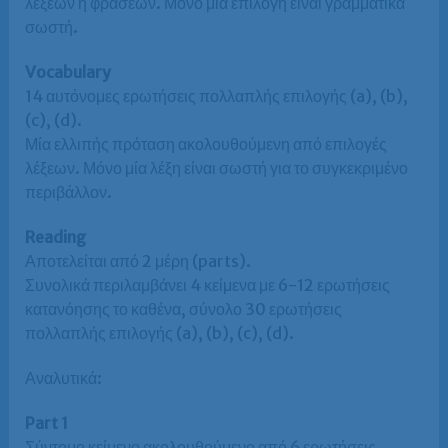
λέξεων ή φράσεων. Μόνο μία επιλογή είναι γραμματικά
σωστή.
Vocabulary
14 αυτόνομες ερωτήσεις πολλαπλής επιλογής (a), (b),
(c), (d).
Μία ελλιπής πρόταση ακολουθούμενη από επιλογές
λέξεων. Μόνο μία λέξη είναι σωστή για το συγκεκριμένο
περιβάλλον.
Reading
Αποτελείται από 2 μέρη (parts).
Συνολικά περιλαμβάνει 4 κείμενα με 6-12 ερωτήσεις
κατανόησης το καθένα, σύνολο 30 ερωτήσεις
πολλαπλής επιλογής (a), (b), (c), (d).
Αναλυτικά:
Part 1
Σύντομο κείμενο ακολουθούμενο από 6 ερωτήσεις