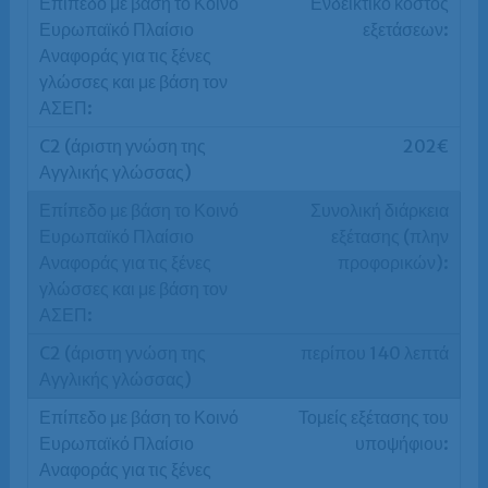
Ενδεικτικό κόστος
εξετάσεων:
202€
Συνολική διάρκεια
εξέτασης (πλην
προφορικών):
περίπου 140 λεπτά
Τομείς εξέτασης του
υποψήφιου: