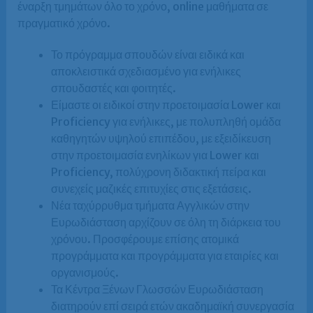
έναρξη τμημάτων όλο το χρόνο, online μαθήματα σε
πραγματικό χρόνο.
Το πρόγραμμα σπουδών είναι ειδικά και
αποκλειστικά σχεδιασμένο για ενήλικες
σπουδαστές και φοιτητές.
Είμαστε οι ειδικοί στην προετοιμασία Lower και
Proficiency για ενήλικες, με πολυπληθή ομάδα
καθηγητών υψηλού επιπέδου, με εξειδίκευση
στην προετοιμασία ενηλίκων για Lower και
Proficiency, πολύχρονη διδακτική πείρα και
συνεχείς μαζικές επιτυχίες στις εξετάσεις.
Νέα ταχύρρυθμα τμήματα Αγγλικών στην
Ευρωδιάσταση αρχίζουν σε όλη τη διάρκεια του
χρόνου. Προσφέρουμε επίσης ατομικά
προγράμματα και προγράμματα για εταιρίες και
οργανισμούς.
Τα Κέντρα Ξένων Γλωσσών Ευρωδιάσταση
διατηρούν επί σειρά ετών ακαδημαϊκή συνεργασία