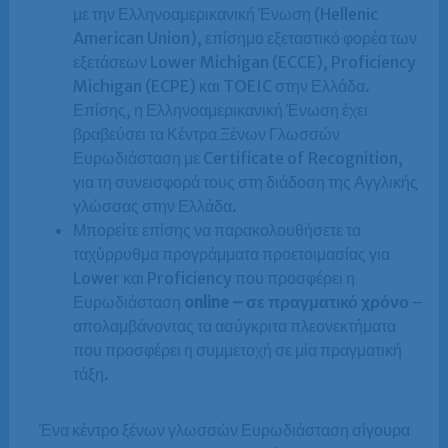
με την Ελληνοαμερικανική Ένωση (Hellenic
American Union), επίσημο εξεταστικό φορέα των
εξετάσεων Lower Michigan (ECCE), Proficiency
Michigan (ECPE) και TOEIC στην Ελλάδα.
Επίσης, η Ελληνοαμερικανική Ένωση έχει
βραβεύσει τα Κέντρα Ξένων Γλωσσών
Ευρωδιάσταση με Certificate of Recognition,
για τη συνεισφορά τους στη διάδοση της Αγγλικής
γλώσσας στην Ελλάδα.
Μπορείτε επίσης να παρακολουθήσετε τα
ταχύρρυθμα προγράμματα προετοιμασίας για
Lower και Proficiency που προσφέρει η
Ευρωδιάσταση
online – σε πραγματικό χρόνο
–
απολαμβάνοντας τα ασύγκριτα πλεονεκτήματα
που προσφέρει η συμμετοχή σε μία πραγματική
τάξη.
Ένα κέντρο ξένων γλωσσών Ευρωδιάσταση σίγουρα