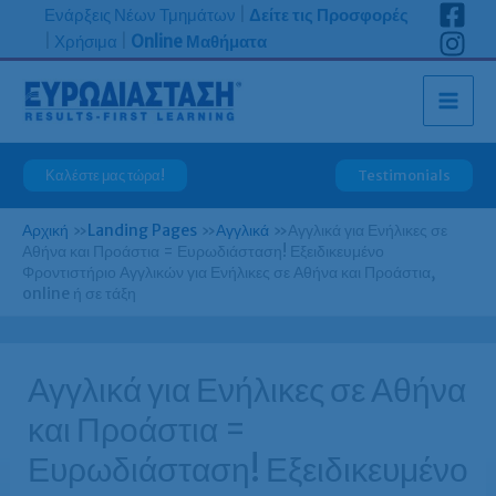
Μετάβαση
Ενάρξεις Νέων Τμημάτων
|
Δείτε τις Προσφορές
στο
|
Χρήσιμα
|
Online Μαθήματα
περιεχόμενο
Καλέστε μας τώρα!
Testimonials
Αρχική
»
Landing Pages
»
Αγγλικά
»
Αγγλικά για Ενήλικες σε
Αθήνα και Προάστια = Ευρωδιάσταση! Εξειδικευμένο
Φροντιστήριο Αγγλικών για Ενήλικες σε Αθήνα και Προάστια,
online ή σε τάξη
Αγγλικά για Ενήλικες σε Αθήνα
και Προάστια =
Ευρωδιάσταση! Εξειδικευμένο