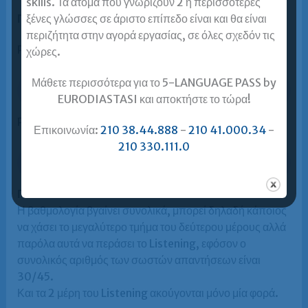
skills. Τα άτομα που γνωρίζουν 2 ή περισσότερες
ξένες γλώσσες σε άριστο επίπεδο είναι και θα είναι
Παράδειγμα
περιζήτητα στην αγορά εργασίας, σε όλες σχεδόν τις
Part1
χώρες.
Μάθετε περισσότερα για το 5-LANGUAGE PASS by
EURODIASTASI και αποκτήστε το τώρα!
Part2
Επικοινωνία:
210 38.44.888
-
210 41.000.34
-
210 330.111.0
ΠΑΡΑΤΗΡΗΣΕΙΣ:
Η βαθμολογία βγαίνει συνολικά, μπορεί δηλαδή κάποιος
να χάσει το μεγαλύτερο τμήμα του δεύτερου μέρους αλλά
παρόλα αυτά να περάσει το Listening, εφόσον ο
συνολικός αριθμός των σωστών απαντήσεων είναι
30/45.
Και τα 2 μέρη του Listening ακούγονται μόνο μία φορά.