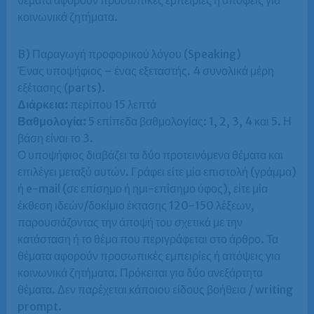
θέματα αφορούν προσωπικές εμπειρίες ή απόψεις για
κοινωνικά ζητήματα.
B) Παραγωγή προφορικού λόγου (Speaking)
Ένας υποψήφιος – ένας εξεταστής. 4 συνολικά μέρη
εξέτασης (parts).
Διάρκεια:
περίπου 15 λεπτά
Βαθμολογία:
5 επίπεδα βαθμολογίας: 1, 2, 3, 4 και 5. Η
βάση είναι το 3.
Ο υποψήφιος διαβάζει τα δύο προτεινόμενα θέματα και
επιλέγει μεταξύ αυτών. Γράφει είτε μία επιστολή (γράμμα)
ή e-mail (σε επίσημο ή ημι-επίσημο ύφος), είτε μία
έκθεση ιδεών/δοκίμιο έκτασης 120-150 λέξεων,
παρουσιάζοντας την άποψή του σχετικά με την
κατάσταση ή το θέμα που περιγράφεται στο άρθρο. Τα
θέματα αφορούν προσωπικές εμπειρίες ή απόψεις για
κοινωνικά ζητήματα. Πρόκειται για δύο ανεξάρτητα
θέματα. Δεν παρέχεται κάποιου είδους βοήθεια / writing
prompt.