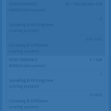
BF = Borderline-Fail
2
610-645
F = Fail
1
0-605