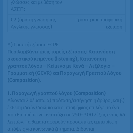
Γραπτή και προφορική
εξέταση
Α) Γραπτή εξέταση ECPE
Περιλαμβάνει τρεις τομείς εξέτασης: Κατανόηση
ακουστικού κειμένου (listening), Κατανόηση
γραπτού λόγου – Κείμενο με Κενά – Λεξιλόγιο –
Γραμματική (GCVR) και Παραγωγή Γραπτού Λόγου
(Composition).
1. Παραγωγή γραπτού λόγου (Composition)
Δίνονται 2 θέματα: α) πρόταση/εισήγηση ή άρθρο, και β)
έκθεση ιδεών/δοκίμιο και ο υποψήφιος επιλέγει το ένα
που θα πρέπει να αναπτύξει σε 250-300 λέξεις εντός 45
λεπτών. Τα θέματα αφορούν προσωπικές εμπειρίες ή
απόψεις για κοινωνικά ζητήματα. Δίδονται