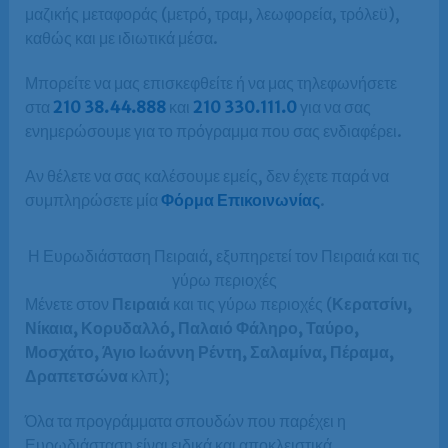
μαζικής μεταφοράς (μετρό, τραμ, λεωφορεία, τρόλεϋ),
καθώς και με ιδιωτικά μέσα.
Μπορείτε να μας επισκεφθείτε ή να μας τηλεφωνήσετε
στα
210 38.44.888
και
210 330.111.0
για να σας
ενημερώσουμε για το πρόγραμμα που σας ενδιαφέρει.
Αν θέλετε να σας καλέσουμε εμείς, δεν έχετε παρά να
συμπληρώσετε μία
Φόρμα Επικοινωνίας
.
Η Ευρωδιάσταση Πειραιά, εξυπηρετεί τον Πειραιά και τις
γύρω περιοχές
Μένετε στον
Πειραιά
και τις γύρω περιοχές (
Κερατσίνι,
Νίκαια, Κορυδαλλό, Παλαιό Φάληρο, Ταύρο,
Μοσχάτο, Άγιο Ιωάννη Ρέντη, Σαλαμίνα, Πέραμα,
Δραπετσώνα
κλπ);
Όλα τα προγράμματα σπουδών που παρέχει η
Ευρωδιάσταση είναι ειδικά και αποκλειστικά