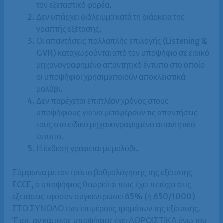
τον εξεταστικό φορέα.
Δεν υπάρχει διάλειμμα κατά τη διάρκεια της
γραπτής εξέτασης.
Οι απαντήσεις πολλαπλής επιλογής (Listening &
GVR) καταχωρούνται από τον υποψήφιο σε ειδικό
μηχανογραφημένο απαντητικό έντυπο στο οποίο
οι υποψήφιοι χρησιμοποιούν αποκλειστικά
μολύβι.
Δεν παρέχεται επιπλέον χρόνος στους
υποψήφιους για να μεταφέρουν τις απαντήσεις
τους στο ειδικό μηχανογραφημένο απαντητικό
έντυπο.
Η έκθεση γράφεται με μολύβι.
Σύμφωνα με τον τρόπο βαθμολόγησης της εξέτασης
ECCE, ο υποψήφιος θεωρείται πως έχει πετύχει στις
εξετάσεις εφόσον συγκεντρώσει 65% (ή 650/1000)
ΣΤΟ ΣΥΝΟΛΟ των επιμέρους τμημάτων της εξέτασης.
Έτσι, αν κάποιος υποψήφιος έχει ΑΘΡΟΙΣΤΙΚΑ άνω του