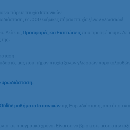
ια να πάρετε πτυχίο Ισπανικών
υρωδιάσταση, 61.000 ενήλικες πήραν πτυχία ξένων γλωσσών!
ο. Δείτε τις
Προσφορές και Εκπτώσεις
που προσφέρουμε. Δείτ
 της.
ιάσταση
πουδαστές μας που πήραν πτυχία ξένων γλωσσών παρακολουθώντ
ς Ευρωδιάσταση
.
Online μαθήματα Ισπανικών
της Ευρωδιάσταση, από όπου και 
νται σε πραγματικό χρόνο. Είναι σα να βρίσκεστε μέσα στην τάξη