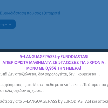
 Ευρωδιάσταση που σας εξυπηρετεί
πηρετεί
5-LANGUAGE PASS by EURODIASTASI
ΑΠΕΡΙΟΡΙΣΤΑ ΜΑΘΗΜΑΤΑ ΣΕ 5 ΓΛΩΣΣΕΣ ΓΙΑ 5 ΧΡΟΝΙΑ,
ΜΟΝΟ ΜΕ 0,95€ ΤΗΝ ΗΜΕΡΑ!
υτή! Δεν απαξιώνεται, δεν φορολογείται, δεν "κουρεύεται"!
 φάσματος", στο ίδιο επίπεδο με τα soft skills. Τα άτομα που
, σε όλες σχεδόν τις χώρες.
σότερα για το 5-LANGUAGE PASS by EURODIASTASI και αποκτή