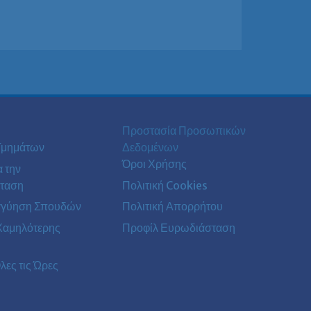
Προστασία Προσωπικών
Τμημάτων
Δεδομένων
Όροι Χρήσης
α την
ταση
Πολιτική Cookies
γγύηση Σπουδών
Πολιτική Απορρήτου
Χαμηλότερης
Προφίλ Ευρωδιάσταση
λες τις Ώρες