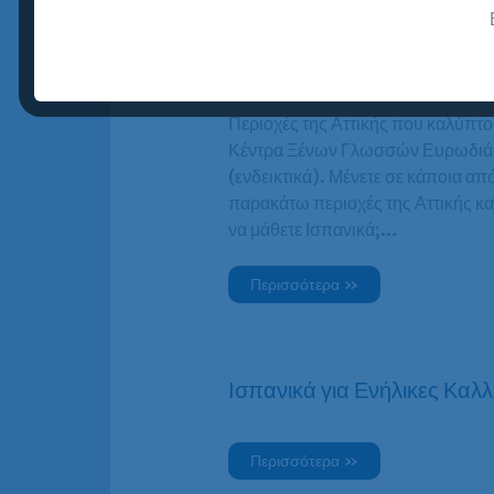
Ισπανικά για Ενήλικες – Πε
που εξυπηρετεί η Ευρωδιά
Περιοχές της Αττικής που καλύπτο
Κέντρα Ξένων Γλωσσών Ευρωδιά
(ενδεικτικά). Μένετε σε κάποια από
παρακάτω περιοχές της Αττικής και
να μάθετε Ισπανικά;…
Περισσότερα »
Ισπανικά για Ενήλικες Καλλ
Περισσότερα »