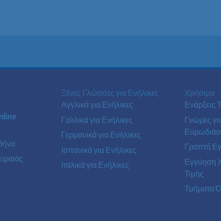
Ξένες Γλώσσες για Ενήλικες
Χρήσιμα
Αγγλικά για Ενήλικες
Ενάρξεις 
line
Γαλλικά για Ενήλικες
Γνώμες γι
Ευρωδιάσ
Γερμανικά για Ενήλικες
θήνα
Γραπτή Ε
Ισπανικά για Ενήλικες
ιραιάς
Εγγύηση 
Ιταλικά για Ενήλικες
Τιμής
Τμήματα Ό