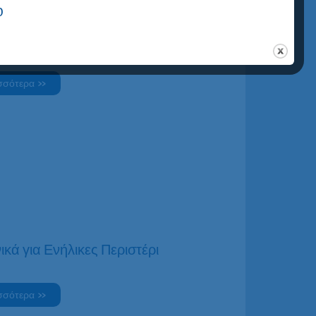
0
ικά για Ενήλικες Ζωγράφου
σσότερα »
ικά για Ενήλικες Περιστέρι
σσότερα »