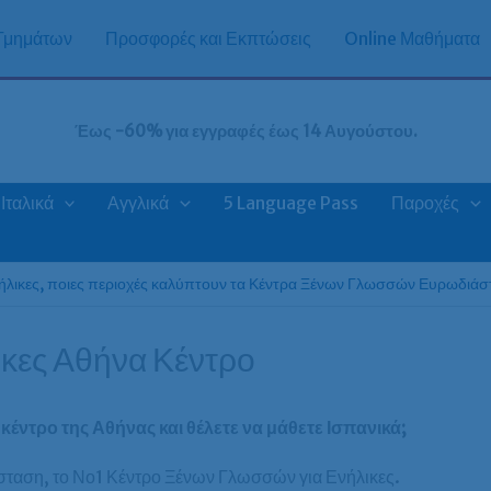
 Τμημάτων
Προσφορές και Εκπτώσεις
Online Μαθήματα
Έως -60% για εγγραφές έως 14 Αυγούστου.
Ιταλικά
Αγγλικά
5 Language Pass
Παροχές
νήλικες, ποιες περιοχές καλύπτουν τα Κέντρα Ξένων Γλωσσών Ευρωδιά
ικες Αθήνα Κέντρο
κέντρο της Αθήνας και θέλετε να μάθετε Ισπανικά;
σταση, το Νο1 Κέντρο Ξένων Γλωσσών για Ενήλικες.