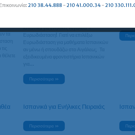
Επικοινωνία:
210 38.44.888
-
210 41.000.34
-
210 330.111.
ριοχές
Ισπανικά για Ενήλικες Αιγάλεω
Ισπαν
σταση
Ισπανικά για ενήλικες Αιγάλεω =
υν τα
Ευρωδιάσταση! Γιατί να επιλέξω
Περι
σταση
Ευρωδιάσταση για μαθήματα Ισπανικών
 τις
αν μένω ή σπουδάζω στο Αιγάλεω; Τα
 θέλετε
εξειδικευμένα φροντιστήρια Ισπανικών
για…
Περισσότερα »
ιθέα
Ισπανικά για Ενήλικες Πειραιάς
Ισπαν
Περισσότερα »
Περι