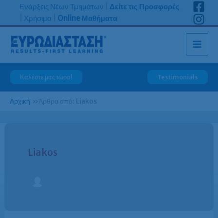
Μετάβαση
Ενάρξεις Νέων Τμημάτων
|
Δείτε τις Προσφορές
στο
|
Χρήσιμα
|
Online Μαθήματα
περιεχόμενο
Καλέστε μας τώρα!
Testimonials
Αρχική
»
Άρθρα από: Liakos
Liakos