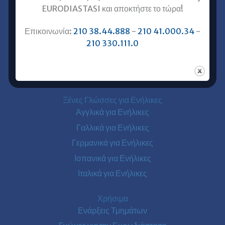
κλπ) στις ξένες γλώσσες.
EURODIASTASI και αποκτήστε το τώρα!
Επικοινωνία:
210 38.44.888
-
210 41.000.34
-
Επικοινωνία με Ευρωδιάσταση
210 330.111.0
Ευρωδιάσταση Online Μαθήματα
Ευρωδιάσταση Αθήνα
Ευρωδιάσταση Πειραιάς
Ξένες Γλώσσες για Ενήλικες
Αγγλικά για Ενήλικες
Γαλλικά για Ενήλικες
Γερμανικά για Ενήλικες
Ισπανικά για Ενήλικες
Ιταλικά για Ενήλικες
Χρήσιμα
Ενάρξεις Τμημάτων