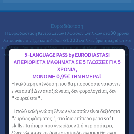
Ευρωδιάσταση
Η Ευρωδιάσταση Κέντρα Ξένων Γλωσσών Ενηλίκων στα
30 χρόνια
λειτουργίας της έχει εκπαιδεύσει 61.000 ενήλικες (φοιτητές, ιδιωτικοί
υπάλληλοι, δημόσιοι υπάλληλοι, στρατιωτικοί, ελεύθεροι επαγγελματίες,
5-LANGUAGE PASS by EURODIASTASI
στελέχη επιχειρήσεων, επαγγελματίες, ιατροί, νοσηλευτές, μηχανικοί,
ΑΠΕΡΙΟΡΙΣΤΑ ΜΑΘΗΜΑΤΑ ΣΕ 5 ΓΛΩΣΣΕΣ ΓΙΑ 5
κλπ) στις ξένες γλώσσες.
ΧΡΟΝΙΑ,
ΜΟΝΟ ΜΕ 0,95€ ΤΗΝ ΗΜΕΡΑ!
Επικοινωνία με Ευρωδιάσταση
Η καλύτερη επένδυση που θα μπορούσατε να κάνετε
Ευρωδιάσταση Online Μαθήματα
είναι αυτή! Δεν απαξιώνεται, δεν φορολογείται, δεν
Ευρωδιάσταση Αθήνα
"κουρεύεται"!
Ευρωδιάσταση Πειραιάς
Η πολύ καλή γνώση ξένων γλωσσών είναι δεξιότητα
Ξένες Γλώσσες για Ενήλικες
"ευρέως φάσματος", στο ίδιο επίπεδο με τα soft
Αγγλικά για Ενήλικες
skills. Τα άτομα που γνωρίζουν 2 ή περισσότερες
ξένες γλώσσες σε άριστο επίπεδο είναι και θα είναι
Γαλλικά για Ενήλικες