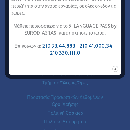
περιζήτητα στην αγορά εργασίας, σε όλες σχεδόν τις
Γερμανικά για Ενήλικες
χώρες.
Ισπανικά για Ενήλικες
Μάθετε περισσότερα για το 5-LANGUAGE PASS by
Ιταλικά για Ενήλικες
EURODIASTASI και αποκτήστε το τώρα!
Χρήσιμα
Επικοινωνία:
210 38.44.888
-
210 41.000.34
-
Ενάρξεις Τμημάτων
210 330.111.0
Γνώμες για την Ευρωδιάσταση
Γραπτή Εγγύηση Σπουδών
Εγγύηση Χαμηλότερης Τιμής
Τμήματα Όλες τις Ώρες
Προστασία Προσωπικών Δεδομένων
Όροι Χρήσης
Πολιτική Cookies
Πολιτική Απορρήτου