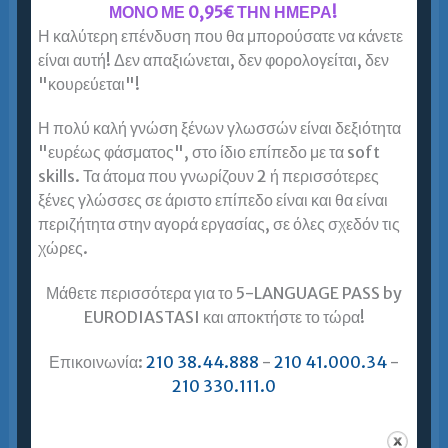
Αττικής και θέλετε να μάθετε Αγγλικά;…
ΜΟΝΟ ΜΕ 0,95€ ΤΗΝ ΗΜΕΡΑ!
Η καλύτερη επένδυση που θα μπορούσατε να κάνετε
Περισσότερα »
είναι αυτή! Δεν απαξιώνεται, δεν φορολογείται, δεν
"κουρεύεται"!
Η πολύ καλή γνώση ξένων γλωσσών είναι δεξιότητα
Αγγλικά για Ενήλικες Αθήνα Κέντρο
"ευρέως φάσματος", στο ίδιο επίπεδο με τα soft
skills. Τα άτομα που γνωρίζουν 2 ή περισσότερες
ξένες γλώσσες σε άριστο επίπεδο είναι και θα είναι
Περισσότερα »
περιζήτητα στην αγορά εργασίας, σε όλες σχεδόν τις
χώρες.
Μάθετε περισσότερα για το 5-LANGUAGE PASS by
Αγγλικά για Ενήλικες Αιγάλεω
EURODIASTASI και αποκτήστε το τώρα!
Αγγλικά για ενήλικες Αιγάλεω = Ευρωδιάσταση!
Επικοινωνία:
210 38.44.888
-
210 41.000.34
-
Μένω / σπουδάζω στο Αιγάλεω. Γιατί να επιλέξω
210 330.111.0
Ευρωδιάσταση για μαθήματα Αγγλικών;
Φροντιστήρια Αγγλικών υπάρχουν αρκετά. Αυτά
όμως που…