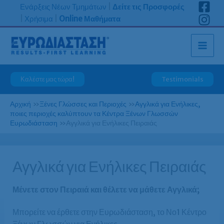
Μετάβαση
Ενάρξεις Νέων Τμημάτων
|
Δείτε τις Προσφορές
στο
|
Χρήσιμα
|
Online Μαθήματα
περιεχόμενο
Καλέστε μας τώρα!
Testimonials
Αρχική
»
Ξένες Γλώσσες και Περιοχές
»
Αγγλικά για Ενήλικες,
ποιες περιοχές καλύπτουν τα Κέντρα Ξένων Γλωσσών
Ευρωδιάσταση
»
Αγγλικά για Ενήλικες Πειραιάς
Αγγλικά για Ενήλικες Πειραιάς
Μένετε στον Πειραιά και θέλετε να μάθετε Αγγλικά;
Μπορείτε να έρθετε στην Ευρωδιάσταση, το Νο1 Κέντρο
Ξένων Γλωσσών για Ενήλικες.