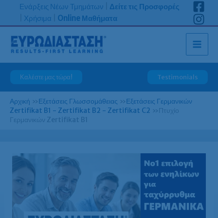
Μετάβαση
Ενάρξεις Νέων Τμημάτων
|
Δείτε τις Προσφορές
στο
|
Χρήσιμα
|
Online Μαθήματα
περιεχόμενο
Καλέστε μας τώρα!
Testimonials
Αρχική
»
Εξετάσεις Γλωσσομάθειας
»
Εξετάσεις Γερμανικών
Zertifikat B1 - Zertifikat B2 - Zertifikat C2
»
Πτυχίο
Γερμανικών Zertifikat B1