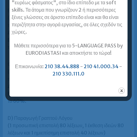
"ευρέως φάσματος", στο ίδιο επίπεδο με τα soft
skills. Τα άτομα που γνωρίζουν 2 ή περισσότερες
Β) Κατανόηση Γραπτού Λόγου
ξένες γλώσσες σε άριστο επίπεδο είναι και θα είναι
(5 κείμενα ακολουθούμενα από 30 ερωτήσεις
περιζήτητα στην αγορά εργασίας, σε όλες σχεδόν τις
πολλαπλών επιλογών)
χώρες.
Διάρκεια:
65 λεπτά
Βαθμολόγηση / όριο επιτυχίας:
Η βάση επιτυχίας είναι
Μάθετε περισσότερα για το 5-LANGUAGE PASS by
το 60%.
EURODIASTASI και αποκτήστε το τώρα!
C) Κατανόηση Προφορικού Λόγου
Επικοινωνία:
210 38.44.888
-
210 41.000.34
-
(4 ασκήσεις ακολουθούμενες από 30 ερωτήσεις
210 330.111.0
πολλαπλών επιλογών)
Διάρκεια:
περίπου 30 λεπτά
Βαθμολόγηση / όριο επιτυχίας:
Η βάση επιτυχίας είναι
το 60%.
D) Παραγωγή Γραπτού Λόγου
(1 προσωπική επιστολή 80 λέξεων, 1 έκθεση ιδεών 80
λέξεων και 1 ημιεπίσημη επιστολή 40 λέξεων)