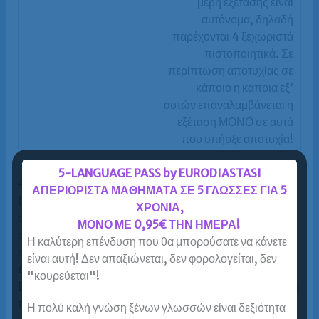
μέρη εξέτασης είναι
αυτόνομα, δηλαδή
παρέχονται 4 ξεχωριστά
πιστοποιητικά. Σε
περίπτωση αποτυχίας σε
κάποιο η κάποια εξ’
αυτών επαναλαμβάνεται η
εξέταση ΜΟΝΟ σε αυτά
που υπήρξε αποτυχία!
5-LANGUAGE PASS by EURODIASTASI
Α) Παραγωγή Προφορικού Λόγου
ΑΠΕΡΙΟΡΙΣΤΑ ΜΑΘΗΜΑΤΑ ΣΕ 5 ΓΛΩΣΣΕΣ ΓΙΑ 5
(6 λεπτά συζήτηση πάνω σε ένα θέμα με τον
ΧΡΟΝΙΑ,
συνεξεταζόμενο. 4 λεπτά παρουσίαση θέματος και
ΜΟΝΟ ΜΕ 0,95€ ΤΗΝ ΗΜΕΡΑ!
απάντηση σε δυο ερωτήσεις όπως επίσης και θέση μιας
Η καλύτερη επένδυση που θα μπορούσατε να κάνετε
ερώτησης στον συνεξεταζόμενο)
είναι αυτή! Δεν απαξιώνεται, δεν φορολογείται, δεν
Διάρκεια:
15 λεπτά
"κουρεύεται"!
Βαθμολόγηση / όριο επιτυχίας:
Η βάση επιτυχίας είναι
το 60%.
Η πολύ καλή γνώση ξένων γλωσσών είναι δεξιότητα