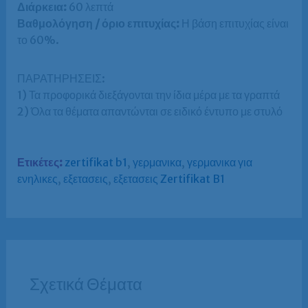
Διάρκεια:
60 λεπτά
Βαθμολόγηση / όριο επιτυχίας:
Η βάση επιτυχίας είναι
το 60%.
ΠΑΡΑΤΗΡΗΣΕΙΣ:
1) Τα προφορικά διεξάγονται την ίδια μέρα με τα γραπτά
2) Όλα τα θέματα απαντώνται σε ειδικό έντυπο με στυλό
Ετικέτες:
zertifikat b1
,
γερμανικα
,
γερμανικα για
ενηλικες
,
εξετασεις
,
εξετασεις Zertifikat B1
Σχετικά Θέματα