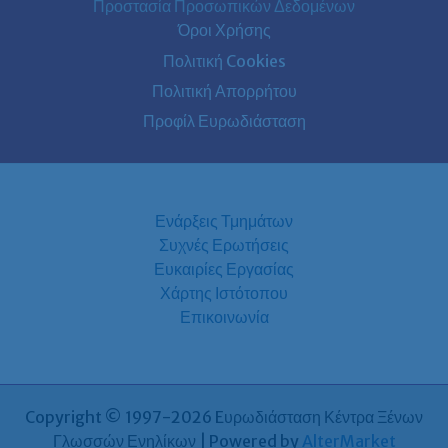
Προστασία Προσωπικών Δεδομένων
Όροι Χρήσης
Πολιτική Cookies
Πολιτική Απορρήτου
Προφίλ Ευρωδιάσταση
Ενάρξεις Τμημάτων
Συχνές Ερωτήσεις
Ευκαιρίες Εργασίας
Χάρτης Ιστότοπου
Επικοινωνία
Copyright © 1997-2026 Eυρωδιάσταση Κέντρα Ξένων
Γλωσσών Ενηλίκων | Powered by
AlterMarket