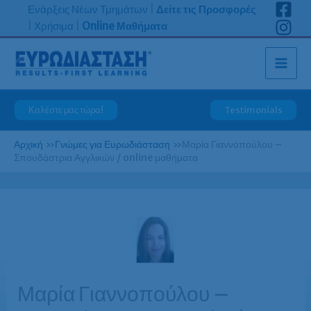
Μετάβαση
Ενάρξεις Νέων Τμημάτων
|
Δείτε τις Προσφορές
στο
|
Χρήσιμα
|
Online Μαθήματα
περιεχόμενο
Καλέστε μας τώρα!
Testimonials
Αρχική
»
Γνώμες για Ευρωδιάσταση
»
Μαρία Γιαννοπούλου –
Σπουδάστρια Αγγλικών / online μαθήματα
Μαρία Γιαννοπούλου –