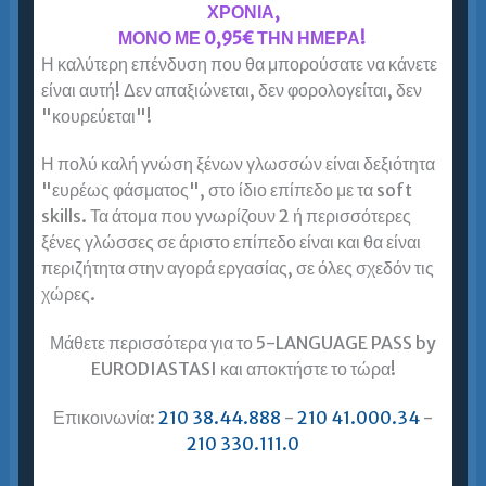
ΧΡΟΝΙΑ,
ΜΟΝΟ ΜΕ 0,95€ ΤΗΝ ΗΜΕΡΑ!
Η καλύτερη επένδυση που θα μπορούσατε να κάνετε
Σπύρος Τσαούσης, Financial
είναι αυτή! Δεν απαξιώνεται, δεν φορολογείται, δεν
Controller, σπουδαστής TOEIC
"κουρεύεται"!
Έκανα ταχύρρυθμη προετοιμασία για TOEIC στην
Η πολύ καλή γνώση ξένων γλωσσών είναι δεξιότητα
Ευρωδιάσταση Πειραιά και πέτυχα score 845!
"ευρέως φάσματος", στο ίδιο επίπεδο με τα soft
Έμεινα πολύ ευχαριστημένος από την
skills. Τα άτομα που γνωρίζουν 2 ή περισσότερες
Ευρωδιάσταση και τη συστήνω ανεπιφύλακτα σε
ξένες γλώσσες σε άριστο επίπεδο είναι και θα είναι
κάθε ενήλικο…
περιζήτητα στην αγορά εργασίας, σε όλες σχεδόν τις
χώρες.
Περισσότερα »
Μάθετε περισσότερα για το 5-LANGUAGE PASS by
EURODIASTASI και αποκτήστε το τώρα!
Μαρία Αντωνιάδου, μεταπτυχιακή
φοιτήτρια, σπουδάστρια IELTS
Επικοινωνία:
210 38.44.888
-
210 41.000.34
-
210 330.111.0
Παρακολούθησα ταχύρρυθμο τμήμα προετοιμασίας