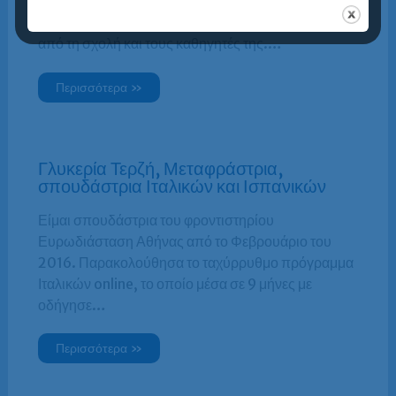
IELTS στην Ευρωδιάσταση Αθήνας και πέτυχα
score 8 με την πρώτη. Έμεινα πολύ ικανοποιημένη
από τη σχολή και τους καθηγητές της.…
Περισσότερα »
Γλυκερία Τερζή, Μεταφράστρια,
σπουδάστρια Ιταλικών και Ισπανικών
Είμαι σπουδάστρια του φροντιστηρίου
Ευρωδιάσταση Αθήνας από το Φεβρουάριο του
2016. Παρακολούθησα το ταχύρρυθμο πρόγραμμα
Ιταλικών online, το οποίο μέσα σε 9 μήνες με
οδήγησε…
Περισσότερα »