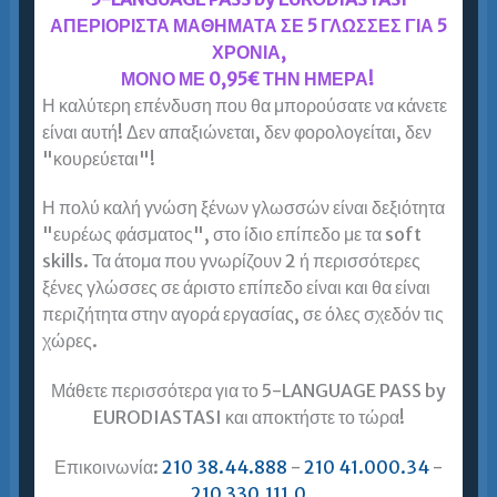
Αγγλικά. Η Ευρωδιάσταση…
ΑΠΕΡΙΟΡΙΣΤΑ ΜΑΘΗΜΑΤΑ ΣΕ 5 ΓΛΩΣΣΕΣ ΓΙΑ 5
ΧΡΟΝΙΑ,
Περισσότερα »
ΜΟΝΟ ΜΕ 0,95€ ΤΗΝ ΗΜΕΡΑ!
Η καλύτερη επένδυση που θα μπορούσατε να κάνετε
είναι αυτή! Δεν απαξιώνεται, δεν φορολογείται, δεν
Σπύρος Τσαούσης, Financial
"κουρεύεται"!
Controller, σπουδαστής TOEIC
Η πολύ καλή γνώση ξένων γλωσσών είναι δεξιότητα
Έκανα ταχύρρυθμη προετοιμασία για TOEIC στην
"ευρέως φάσματος", στο ίδιο επίπεδο με τα soft
Ευρωδιάσταση Πειραιά και πέτυχα score 845!
skills. Τα άτομα που γνωρίζουν 2 ή περισσότερες
Έμεινα πολύ ευχαριστημένος από την
ξένες γλώσσες σε άριστο επίπεδο είναι και θα είναι
Ευρωδιάσταση και τη συστήνω ανεπιφύλακτα σε
περιζήτητα στην αγορά εργασίας, σε όλες σχεδόν τις
κάθε ενήλικο…
χώρες.
Περισσότερα »
Μάθετε περισσότερα για το 5-LANGUAGE PASS by
EURODIASTASI και αποκτήστε το τώρα!
Επικοινωνία:
210 38.44.888
-
210 41.000.34
-
Μαρία Αντωνιάδου, μεταπτυχιακή
210 330.111.0