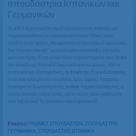
σπουδάστρια Ισπανικών και
Γερμανικών
Το 2011 είχα επιλέξει την Ευρωδιάσταση Αθήνας και
παρακολούθησα με επιτυχία Ισπανικά. Όταν, πρίν
σχεδόν έναν χρόνο, αποφάσισα να ξεκινήσω Γερμανικά,
δεν πέρασε καν απ’ το μυαλό μου να κοιτάξω για άλλο
φροντιστήριο. Είχα μείνει τόσο ευχαριστημένη που δε θα
την άλλαζα με τίποτα! Εξαιρετικά οργανωμένοι, πάντα
ευγενικοί και εξυπηρετικοί, το team της Ευρωδιάστασης
είναι στο πλευρό σου σε όλους τους τομείς! Λατρεύω
ιδιαίτερα τη δυνατότητα της online παρακολούθησης, η
οποία βολεύει πάρα πολύ, ώστε να μη χάνω μαθήματα
όσο ταξιδεύω! Τη συστήνω ανεπιφύλακτα!
Ετικέτες:
ΓΝΩΜΕΣ ΣΠΟΥΔΑΣΤΩΝ
,
ΣΠΟΥΔΑΣΤΗΣ
ΓΕΡΜΑΝΙΚΑ
,
ΣΠΟΥΔΑΣΤΗΣ ΙΣΠΑΝΙΚΑ