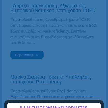
Τζώρτζια Τσαγκαράκη, Αξιωματικός
Εμπορικού Ναυτικού, επιτυχούσα TOEIC
Παρακολούθησα ταχύρρυθμα μαθήματα TOEIC
στην Ευρωδιάσταση Πειραιά και πέτυχα score 860!
Τώρα συνεχίζω και για Proficiency.Συστήνω
ανεπιφύλακτα την Ευρωδιάσταση σε κάθε ενήλικο
που θέλει να…
Περισσότερα »
Μαρίνα Σιαπέρα, Ιδιωτική Υπάλληλος,
επιτυχούσα Proficiency
Παρακολούθησα μαθήματα Proficiency στην
Ευρωδιάσταση Πειραιά και το πήρα με την πρώτη
μέσα σε ένα χρόνο, αν και είχα καιρό να κάνω
5-LANGUAGE PASS by EURODIASTASI