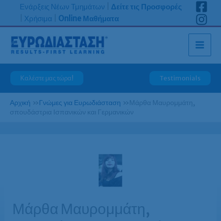
Μετάβαση
Ενάρξεις Νέων Τμημάτων
|
Δείτε τις Προσφορές
στο
|
Χρήσιμα
|
Online Μαθήματα
περιεχόμενο
Καλέστε μας τώρα!
Testimonials
Αρχική
»
Γνώμες για Ευρωδιάσταση
»
Μάρθα Μαυρομμάτη,
σπουδάστρια Ισπανικών και Γερμανικών
Μάρθα Μαυρομμάτη,