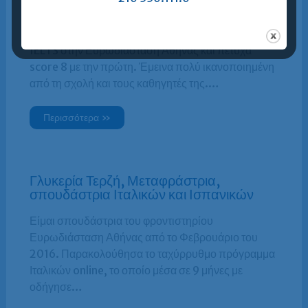
φοιτήτρια, σπουδάστρια IELTS
Παρακολούθησα ταχύρρυθμο τμήμα προετοιμασίας
IELTS στην Ευρωδιάσταση Αθήνας και πέτυχα
score 8 με την πρώτη. Έμεινα πολύ ικανοποιημένη
από τη σχολή και τους καθηγητές της.…
Περισσότερα »
Γλυκερία Τερζή, Μεταφράστρια,
σπουδάστρια Ιταλικών και Ισπανικών
Είμαι σπουδάστρια του φροντιστηρίου
Ευρωδιάσταση Αθήνας από το Φεβρουάριο του
2016. Παρακολούθησα το ταχύρρυθμο πρόγραμμα
Ιταλικών online, το οποίο μέσα σε 9 μήνες με
οδήγησε…