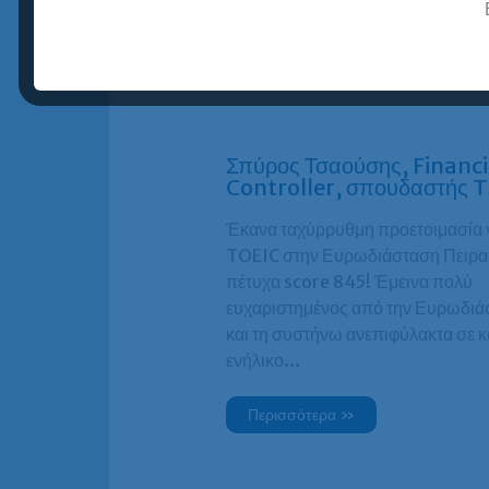
Περισσότερα »
Σπύρος Τσαούσης, Financi
Controller, σπουδαστής 
Έκανα ταχύρρυθμη προετοιμασία 
TOEIC στην Ευρωδιάσταση Πειραι
πέτυχα score 845! Έμεινα πολύ
ευχαριστημένος από την Ευρωδιά
και τη συστήνω ανεπιφύλακτα σε 
ενήλικο…
Περισσότερα »