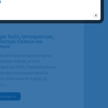
0
σσότερα »
ρία Τερζή, Μεταφράστρια,
άστρια Ιταλικών και
ικών
σπουδάστρια του φροντιστηρίου
άσταση Αθήνας από το
άριο του 2016. Παρακολούθησα
ύρρυθμο πρόγραμμα Ιταλικών
 το οποίο μέσα σε 9 μήνες με
σε…
σσότερα »