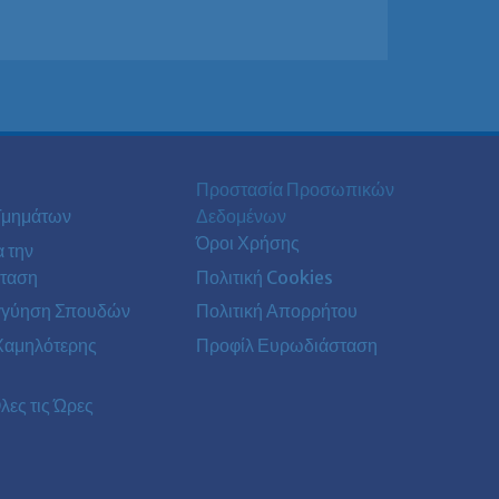
Προστασία Προσωπικών
Τμημάτων
Δεδομένων
Όροι Χρήσης
α την
ταση
Πολιτική Cookies
γγύηση Σπουδών
Πολιτική Απορρήτου
Χαμηλότερης
Προφίλ Ευρωδιάσταση
λες τις Ώρες