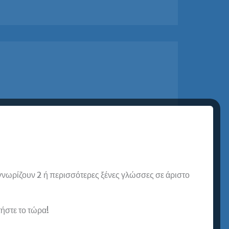
α Σιαπέρα, Ιδιωτική
ηλος, επιτυχούσα
ciency
λούθησα μαθήματα Proficiency
 γνωρίζουν 2 ή περισσότερες ξένες γλώσσες σε άριστο
υρωδιάσταση Πειραιά και το πήρα
πρώτη μέσα σε ένα χρόνο, αν και
ιρό να κάνω Αγγλικά. Η
στε το τώρα!
ιάσταση…