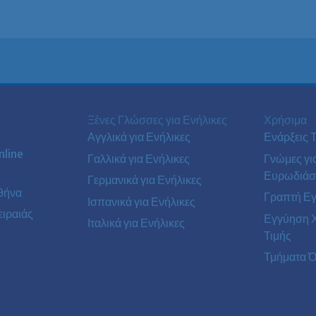
Ξένες Γλώσσες για Ενήλικες
Χρήσιμα
Αγγλικά για Ενήλικες
Ενάρξεις 
line
Γαλλικά για Ενήλικες
Γνώμες γι
Ευρωδιάσ
Γερμανικά για Ενήλικες
θήνα
Γραπτή Ε
Ισπανικά για Ενήλικες
ιραιάς
Εγγύηση 
Ιταλικά για Ενήλικες
Τιμής
Τμήματα Ό