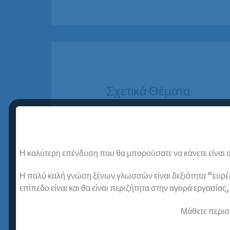
Σχετικά Θέματα
Σοφία Λιάκου, επιτυχούσα
Proficiency
Η καλύτερη επένδυση που θα μπορούσατε να κάνετε είναι α
Στην Ευρωδιάσταση Πειραιά απέκ
Η πολύ καλή γνώση ξένων γλωσσών είναι δεξιότητα "ευρέως
όχι μόνο το Proficiency, αλλά και
επίπεδο είναι και θα είναι περιζήτητα στην αγορά εργασίας
πολλούς φίλους. Τέλειο περιβάλλο
φροντιστήριο ξένων γλωσσών με 
Μάθετε περισ
εμπειρία και αποκλειστικά για ενήλ