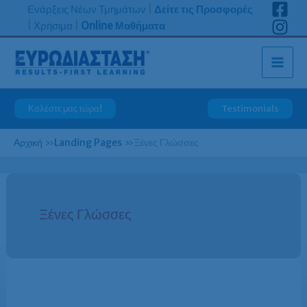
Μετάβαση
Ενάρξεις Νέων Τμημάτων
|
Δείτε τις Προσφορές
στο
|
Χρήσιμα
|
Online Μαθήματα
περιεχόμενο
Καλέστε μας τώρα!
Testimonials
Αρχική
»
Landing Pages
»
Ξένες Γλώσσες
Ξένες Γλώσσες