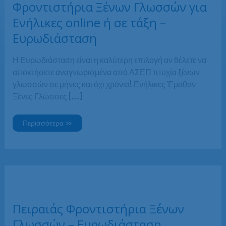
Φροντιστήρια Ξένων Γλωσσών για
Ενήλικες online ή σε τάξη –
Ευρωδιάσταση
Η Ευρωδιάσταση είναι η καλύτερη επιλογή αν θέλετε να
αποκτήσετε αναγνωρισμένα από ΑΣΕΠ πτυχία ξένων
γλωσσών σε μήνες και όχι χρόνια! Ενήλικες Έμαθαν
Ξένες Γλώσσες […]
Φροντιστήρια
Περισσότερα »
Ξένων
Γλωσσών
για
Ενήλικες
online
ή
σε
τάξη
–
Ευρωδιάσταση
Πειραιάς Φροντιστήρια Ξένων
Γλωσσών – Ευρωδιάσταση