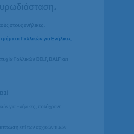
Ευρωδιάσταση.
κούς στους ενήλικες
.
τμήματα Γαλλικών για Ενήλικες
τυχία Γαλλικών DELF, DALF και
 Β2!
κών για Ενήλικες, πολύχρονη
έκπτωση
επί των αρχικών τιμών