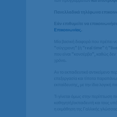
των προγραμμάτων
και υποτροφί
Πανελλαδικά τηλέφωνα επικοινω
Εάν επιθυμείτε να επικοινωνήσ
Επικοινωνίας
.
Μία βασική διαφορά που πρέπει να
“σύγχρονη” (ή “real time” ή “li
που είναι “κονσέρβα”, καθώς δεν
χρόνο.
Αν το εκπαιδευτικό αντικείμενο 
επεξεργασία και τίποτα παραπάνω
εκπαίδευσης, με την ίδια λογική π
Τι γίνεται όμως στην περίπτωση πο
καθηγητή/εκπαιδευτή και τους υπ
η εκμάθηση της Γαλλικής γλώσσας