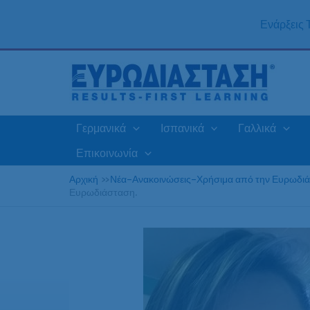
Μετάβαση
στο
Ενάρξεις
περιεχόμενο
Γερμανικά
Ισπανικά
Γαλλικά
Επικοινωνία
Αρχική
»
Νέα-Ανακοινώσεις-Χρήσιμα από την Ευρωδι
Ευρωδιάσταση.