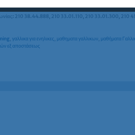
ές πληροφορίες για τη διαδικασία και περιεχόμενο των εξετάσε
νίας: 210 38.44.888, 210 33.01.110, 210 33.01.300, 210 4
rning
,
γαλλικα για ενηλικες
,
μαθηματα γαλλικων
,
μαθήματα Γαλλι
κών εξ αποστάσεως