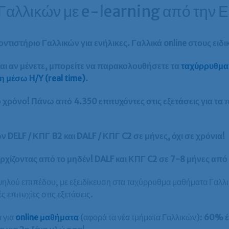
Γαλλικών με e-learning από την 
ντιστήριο Γαλλικών για ενήλικες. Γαλλικά online στους ειδι
αι αν μένετε, μπορείτε να παρακολουθήσετε τα
ταχύρρυθμα 
 μέσω H/Y (real time)
.
χρόνο! Πάνω από 4.350 επιτυχόντες στις εξετάσεις για τα π
DELF / ΚΠΓ B2 και DALF / ΚΠΓ C2 σε μήνες, όχι σε χρόνια!
αρχίζοντας από το μηδέν! DALF και ΚΠΓ C2 σε 7-8 μήνες από
ού επιπέδου, με εξειδίκευση στα ταχύρρυθμα μαθήματα Γαλλι
ς επιτυχίες στις εξετάσεις.
 για
online μαθήματα
(αφορά τα νέα τμήματα Γαλλικών):
60% 