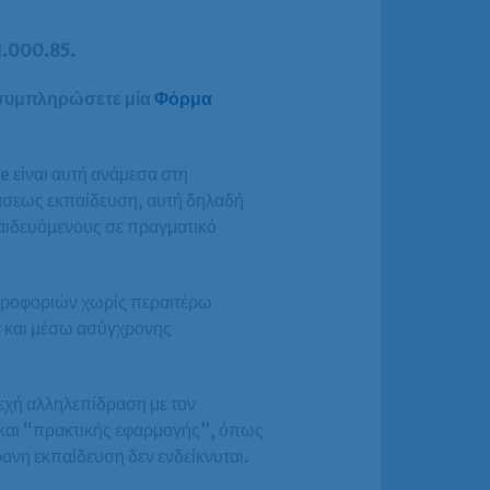
1.000.85.
α συμπληρώσετε μία
Φόρμα
e είναι αυτή ανάμεσα στη
τάσεως εκπαίδευση, αυτή δηλαδή
παιδευόμενους σε πραγματικό
ληροφοριών χωρίς περαιτέρω
α και μέσω ασύγχρονης
νεχή αλληλεπίδραση με τον
 και “πρακτικής εφαρμογής”, όπως
ονη εκπαίδευση δεν ενδείκνυται.