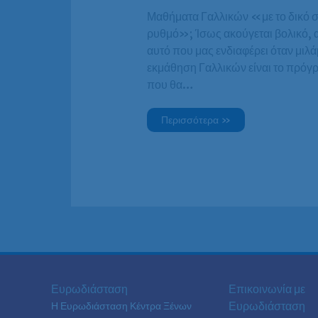
Μαθήματα Γαλλικών «με το δικό 
ρυθμό»; Ίσως ακούγεται βολικό, 
αυτό που μας ενδιαφέρει όταν μιλά
εκμάθηση Γαλλικών είναι το πρόγ
που θα…
Περισσότερα »
Ευρωδιάσταση
Επικοινωνία με
Ευρωδιάσταση
Η Ευρωδιάσταση Κέντρα Ξένων