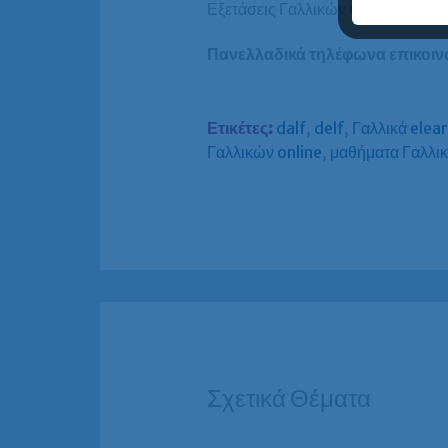
Εξετάσεις Γαλλικών C2 –
Αναλυτικ
Πανελλαδικά τηλέφωνα επικοινω
Ετικέτες:
dalf
,
delf
,
Γαλλικά elea
Γαλλικών online
,
μαθήματα Γαλλι
Σχετικά Θέματα