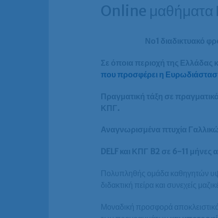
Online μαθήματα 
Νο1 διαδικτυακό φρο
Σε όποια περιοχή της Ελλάδας κ
που προσφέρει η Ευρωδιάσταση
Πραγματική τάξη σε πραγματικό 
ΚΠΓ.
Αναγνωρισμένα πτυχία Γαλλικών 
DELF και ΚΠΓ B2 σε 6-11 μήνες 
Πολυπληθής ομάδα καθηγητών υψηλ
διδακτική πείρα και συνεχείς μαζικέ
Μοναδική προσφορά αποκλειστικά