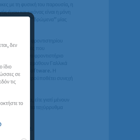
κες με τη φυσική του παρουσία, η
ς ήχου και εικόνας είναι η μόνη
συμμετοχή στα “δρώμενα” μίας
κή παρουσία.
 καταξιωμένου φροντιστηρίου
ται, δεν
, οι σπουδαστές που
ένα δοκιμασμένο φροντιστήριο
ι δε γίνεται να μάθουν Γαλλικά
 ίδιο
ρήση κάποιου software. Η
λώσσες σε
 και το DALF, προϋποθέτει συνεχή
εδόν τις
τα μαθήματα, είτε γιατί μένουν
οκτήστε το
 εξ αποστάσεως τα ταχύρρυθμα
0
ων Γαλλικών B2
.