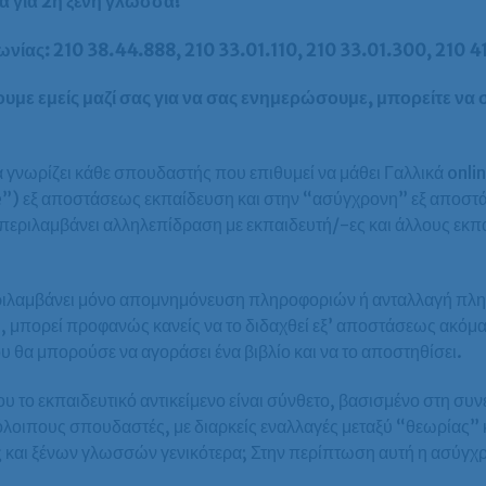
α για 2η ξένη γλώσσα!
νίας: 210 38.44.888, 210 33.01.110, 210 33.01.300, 210 4
ουμε εμείς μαζί σας για να σας ενημερώσουμε, μπορείτε ν
 γνωρίζει κάθε σπουδαστής που επιθυμεί να μάθει Γαλλικά onlin
ve”) εξ αποστάσεως εκπαίδευση και στην “ασύγχρονη” εξ αποσ
 περιλαμβάνει αλληλεπίδραση με εκπαιδευτή/-ες και άλλους εκ
περιλαμβάνει μόνο απομνημόνευση πληροφοριών ή ανταλλαγή π
, μπορεί προφανώς κανείς να το διδαχθεί εξ’ αποστάσεως ακόμ
ου θα μπορούσε να αγοράσει ένα βιβλίο και να το αποστηθίσει.
υ το εκπαιδευτικό αντικείμενο είναι σύνθετο, βασισμένο στη συ
όλοιπους σπουδαστές, με διαρκείς εναλλαγές μεταξύ “θεωρίας”
 και ξένων γλωσσών γενικότερα; Στην περίπτωση αυτή η ασύγχρ