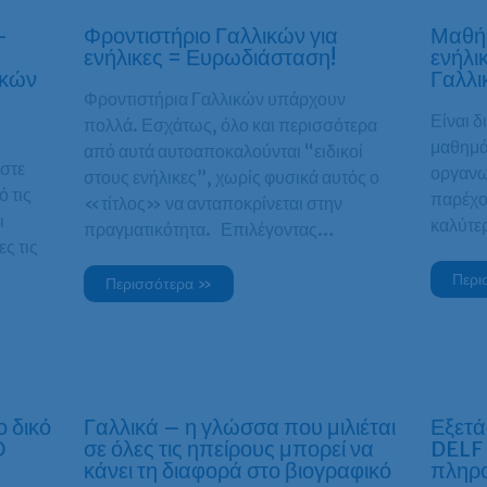
–
Φροντιστήριο Γαλλικών για
Μαθήμ
ενήλικες = Ευρωδιάσταση!
ενήλικ
ικών
Γαλλικ
Φροντιστήρια Γαλλικών υπάρχουν
Είναι 
πολλά. Εσχάτως, όλο και περισσότερα
μαθημά
από αυτά αυτοαποκαλούνται “ειδικοί
στε
οργανω
στους ενήλικες”, χωρίς φυσικά αυτός ο
 τις
παρέχο
«τίτλος» να ανταποκρίνεται στην
ι
καλύτε
πραγματικότητα. Επιλέγοντας…
ς τις
Περι
Περισσότερα »
 δικό
Γαλλικά – η γλώσσα που μιλιέται
Εξετά
Ο
σε όλες τις ηπείρους μπορεί να
DELF 
κάνει τη διαφορά στο βιογραφικό
πληρ