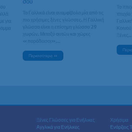
σου
σου
Το πτυχ
Τα Γαλλικά είναι αναμφίβολα μία από τις
αλλά
πτυχίο 
πιο χρήσιμες ξένες γλώσσες. Η Γαλλική
με για
Γαλλικ
γλώσσα είναι η επίσημη γλώσσα 29
ραμμα
Κοινού
χωρών. Μεταξύ αυτών και χώρες
Ξένες
«παράδεισοι»…
Περι
Περισσότερα »
Ξένες Γλώσσες για Ενήλικες
Χρήσιμα
Αγγλικά για Ενήλικες
Ενάρξεις 