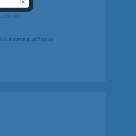
ων Γαλλικών C2
.
1.000.85.
κών elearning
,
μαθήματα