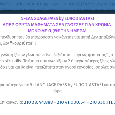
ν έχει τη δυνατότητα συμμετοχής σε μία τάξη Γαλλικών για ενήλι
 Γαλλικών σε πραγματικό χρόνο μέσω μίας πλατφόρμας ανταλλαγή
πιλογή αυτή εξασφαλίζει στον “απομακρυσμένο” σπουδαστή τη 
5-LANGUAGE PASS by EURODIASTASI
χρόνο, χωρίς καμία ουσιαστική διαφορά από τη φοίτηση με φυσι
ΑΠΕΡΙΟΡΙΣΤΑ ΜΑΘΗΜΑΤΑ ΣΕ 5 ΓΛΩΣΣΕΣ ΓΙΑ 5 ΧΡΟΝΙΑ,
ΜΟΝΟ ΜΕ 0,95€ ΤΗΝ ΗΜΕΡΑ!
ς” για την εκμάθηση Γαλλικών χωρίς τη συνεχή υποστήριξη ενός
πένδυση που θα μπορούσατε να κάνετε είναι αυτή! Δεν απαξιώνε
εται συνήθως άστοχη επιλογή, με φτωχά αποτελέσματα. Συνήθως
, δεν "κουρεύεται"!
τοιο προϊόν στρέφονται μετά από σύντομο χρονικό διάστημα σε 
υ να έχουν άμεσα και απτά αποτελέσματα, καθώς διαπιστώνουν ότ
 γνώση ξένων γλωσσών είναι δεξιότητα "ευρέως φάσματος", στο
μαστούν για διπλώματα όπως το DELF και το DALF) μόνο με τη χ
α soft skills. Τα άτομα που γνωρίζουν 2 ή περισσότερες ξένες γ
πως και η προετοιμασία για ένα πτυχίο Γαλλικών όπως το DELF
δο είναι και θα είναι περιζήτητα στην αγορά εργασίας, σε όλες σχ
αλληλεπίδραση με την υπόλοιπη τάξη.
υδαστές της οι οποίοι δεν μπορούν να έχουν φυσική παρουσία σ
ρισσότερα για το 5-LANGUAGE PASS by EURODIASTASI και απ
υμούν να μετακινούνται, τη δυνατότητα να παρακολουθήσουν live
τώρα!
.
Επικοινωνία:
210 38.44.888
-
210 41.000.34
-
210 330.111.
ές πληροφορίες για τη διαδικασία και περιεχόμενο των εξετάσε