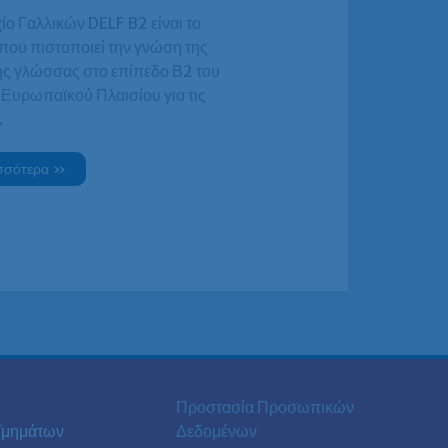
ίο Γαλλικών DELF B2 είναι το
που πιστοποιεί την γνώση της
ής γλώσσας στο επίπεδο Β2 του
 Ευρωπαϊκού Πλαισίου για τις
…
σσότερα »
Προστασία Προσωπικών
Τμημάτων
Δεδομένων