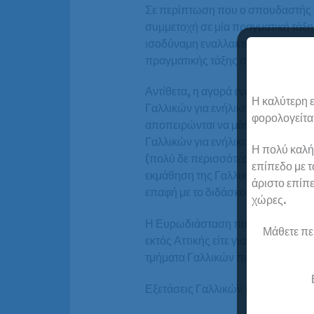
Σε περίπτωση που ο σπουδαστής δε
συμμετοχή σε μία πραγματική τάξη
ισοδύναμη εναλλακτική λύση. Η ε
πραγματικής τάξης σε πραγματικό 
Αντίθετα, η αγορά ενός “προϊόντο
Η καλύτερη ε
Γαλλικών για ενήλικες αποδεικνύ
φορολογείται
αποπειρώνται να μάθουν με ένα τέ
Γαλλικών για ενήλικες προκειμένο
Η πολύ καλή
(πολύ δε περισσότερο να προετοι
επίπεδο με τ
εκμάθηση της Γαλλικής γλώσσας, ό
άριστο επίπε
επαφή με το διδάσκοντα αλλά και 
χώρες.
Η Ευρωδιάσταση παρέχει στους σπο
Μάθετε πε
εκτός Αττικής είτε γιατί δεν επιθ
τμήματα Γαλλικών που προσφέρει
Εξετάσεις Γαλλικών B2 –
Αναλυτικ