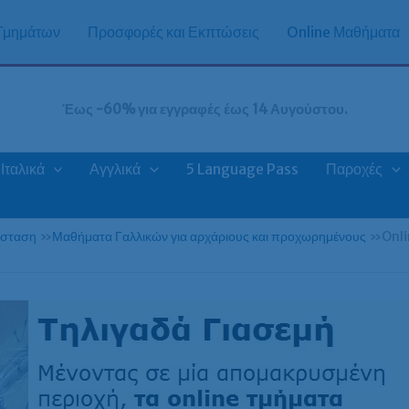
 Τμημάτων
Προσφορές και Εκπτώσεις
Online Μαθήματα
Έως -60% για εγγραφές έως 14 Αυγούστου.
Ιταλικά
Αγγλικά
5 Language Pass
Παροχές
άσταση
»
Μαθήματα Γαλλικών για αρχάριους και προχωρημένους
»
Onli