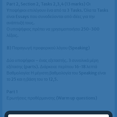
Part 2, Section 2, Tasks 2,3,4 (13 marks) Oι
Yποψήφιοι επιλέγουν ένα από τα 3 Tasks. Όλα τα Tasks
είναι Essays που συνοδεύονται από ιδέες για την
ανάπτυξή τους.
Ο υποψήφιος πρέπει να χρησιμοποιήσει 250-300
λέξεις.
B) Παραγωγή προφορικού λόγου (Speaking)
Δύο υποψήφιοι – ένας εξεταστής. 3 συνολικά μέρη
εξέτασης (parts). Διάρκεια: περίπου 16-18 λεπτά
Βαθμολογία: Η μέγιστη βαθμολογία του Speaking είναι
το 25 και η βάση του το 12,5.
Part 1
Ερωτήσεις προθέρμανσης (Warm up questions)
Part 2