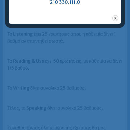
210 330.111.0
Η βαθμολογία των εξεταζόμενων στα γραπτά
υπολογίζεται ως εξής:
Το Listening έχει 25 ερωτήσεις όπου η κάθε μία δίνει 1
βαθμό αν απαντηθεί σωστά.
Το Reading & Use έχει 50 ερωτήσεις, με κάθε μία να δίνει
1/5 βαθμό.
Το Writing δίνει συνολικά 25 βαθμούς.
Τέλος, το Speaking δίνει συνολικά 25 βαθμούς.
Συναθροίζοντας όλα τα μέρη της εξέτασης θα μας