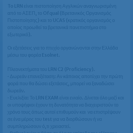
To LRN είναι πιστοποίηση Αγγλικών αναγνωρισμένη
από το ΑΣΕΠ, το Ofqual (Βρετανικός Οργανισμός
Πιστοποίησης) και το UCAS (κρατικός οργανισμός ο
οποίος προωθεί τα βρετανικά πανεπιστήμια στο
εξωτερικό).
Οι εξετάσεις για το πτυχίο οργανώνονται στην Ελλάδα
μέσω του φορέα Esolnet.
Πλεονεκτήματα του LRN C2 (Proficiency).
· Δωρεάν επανεξέταση: Αν κάποιος αποτύχει την πρώτη
φορά που θα δώσει εξετάσεις, μπορεί να ξαναδώσει
δωρεάν.
· Ευελιξία: Το LRN EXAM είναι ενιαίο. Δίνεται όλο μαζί και
οι υποψήφιοι έχουν τη δυνατότητα να διαχειριστούν το
χρόνο τους όπως αυτοί επιθυμούν και να επιστρέψουν
σε ένα μέρος του test για να διορθώσουν ή να
συμπληρώσουν ό,τι χρειαστεί.