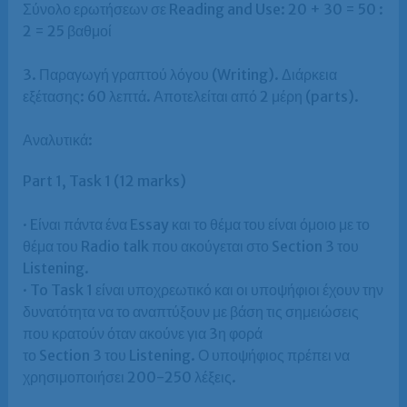
Σύνολο ερωτήσεων σε Reading and Use: 20 + 30 = 50 :
2 = 25 βαθμοί
3. Παραγωγή γραπτού λόγου (Writing). Διάρκεια
εξέτασης: 60 λεπτά. Αποτελείται από 2 μέρη (parts).
Αναλυτικά:
Part 1, Task 1 (12 marks)
· Eίναι πάντα ένα Essay και το θέμα του είναι όμοιο με το
θέμα του Radio talk που ακούγεται στο Section 3 του
Listening.
· To Task 1 είναι υποχρεωτικό και οι υποψήφιοι έχουν την
δυνατότητα να το αναπτύξουν με βάση τις σημειώσεις
που κρατούν όταν ακούνε για 3η φορά
το Section 3 του Listening. Ο υποψήφιος πρέπει να
χρησιμοποιήσει 200-250 λέξεις.