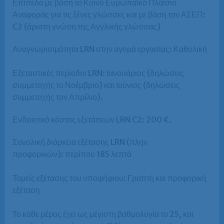
Επίπεδο με βάση το Κοινό Ευρωπαϊκό Πλαίσιο
Αναφοράς για τις ξένες γλώσσες και με βάση τον ΑΣΕΠ:
C2 (άριστη γνώση της Αγγλικής γλώσσας)
Αναγνωρισιμότητα LRN στην αγορά εργασίας: Καθολική
Εξεταστικές περίοδοι LRN: Ιανουάριος (δηλώσεις
συμμετοχής το Νοέμβριο) και Ιούνιος (δηλώσεις
συμμετοχής τον Απρίλιο).
Ενδεικτικό κόστος εξετάσεων LRN C2: 200 €.
Συνολική διάρκεια εξέτασης LRN (πλην
προφορικών): περίπου 185 λεπτά
Τομείς εξέτασης του υποψήφιου: Γραπτή και προφορική
εξέταση
Το κάθε μέρος έχει ως μέγιστη βαθμολογία το 25, και