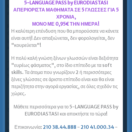
5-LANGUAGE PASS by EURODIASTASI
Οι υποψήφιοι μιλούν για 1 από τα 5 θέματα που έχουν
ΑΠΕΡΙΟΡΙΣΤΑ ΜΑΘΗΜΑΤΑ ΣΕ 5 ΓΛΩΣΣΕΣ ΓΙΑ 5
επιλέξει και προετοιμάσει.
ΧΡΟΝΙΑ,
ΜΟΝΟ ΜΕ 0,95€ ΤΗΝ ΗΜΕΡΑ!
Part 3
Η καλύτερη επένδυση που θα μπορούσατε να κάνετε
Οι υποψήφιοι απαντούν σε μία ερώτηση που σχετίζεται
είναι αυτή! Δεν απαξιώνεται, δεν φορολογείται, δεν
με το θέμα που ανέπτυξαν στο 2 ο μέρος. Δίνονται
"κουρεύεται"!
κάποιες ιδέες που μπορούν να χρησιμοποιήσουν.
Η πολύ καλή γνώση ξένων γλωσσών είναι δεξιότητα
· Δύο εβδομάδες πριν τις προφορικές εξετάσεις
"ευρέως φάσματος", στο ίδιο επίπεδο με τα soft
αποστέλλονται 5 θέματα που εξετάζονται στο Part 2 του
skills. Τα άτομα που γνωρίζουν 2 ή περισσότερες
Speaking. Κάθε Υποψήφιος πρέπει να
ξένες γλώσσες σε άριστο επίπεδο είναι και θα είναι
προετοιμάσει μόνο 1 από τα 5 θέµατα.
περιζήτητα στην αγορά εργασίας, σε όλες σχεδόν τις
χώρες.
· Οι 2 Υποψήφιοι που εξετάζονται στο Speaking είναι
Μάθετε περισσότερα για το 5-LANGUAGE PASS by
δυνατόν να έχουν επιλέξει το ίδιο θέμα.
EURODIASTASI και αποκτήστε το τώρα!
Υπολογισμός Βαθμολογίας Εξετάσεων LRN C2 –
Επικοινωνία:
210 38.44.888
-
210 41.000.34
-
Proficiency