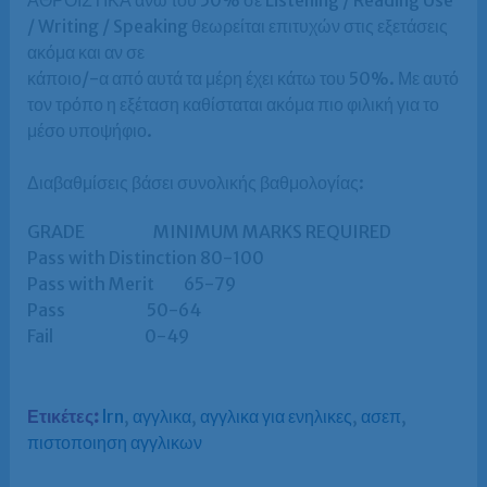
ΑΘΡΟΙΣΤΙΚΑ άνω του 50% σε Listening / Reading Use
/ Writing / Speaking θεωρείται επιτυχών στις εξετάσεις
ακόμα και αν σε
κάποιο/-α από αυτά τα μέρη έχει κάτω του 50%. Με αυτό
τον τρόπο η εξέταση καθίσταται ακόμα πιο φιλική για το
μέσο υποψήφιο.
Διαβαθμίσεις βάσει συνολικής βαθμολογίας:
GRADE MINIMUM MARKS REQUIRED
Pass with Distinction 80-100
Pass with Merit 65-79
Pass 50-64
Fail 0-49
Ετικέτες:
lrn
,
αγγλικα
,
αγγλικα για ενηλικες
,
ασεπ
,
πιστοποιηση αγγλικων