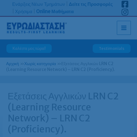
Μετάβαση
Ενάρξεις Νέων Τμημάτων
|
Δείτε τις Προσφορές
στο
|
Χρήσιμα
|
Online Μαθήματα
περιεχόμενο
Καλέστε μας τώρα!
Testimonials
Αρχική
»
Χωρίς κατηγορία
»
Εξετάσεις Αγγλικών LRN C2
(Learning Resource Network) – LRN C2 (Proficiency).
Εξετάσεις Αγγλικών LRN C2
(Learning Resource
Network) – LRN C2
(Proficiency).