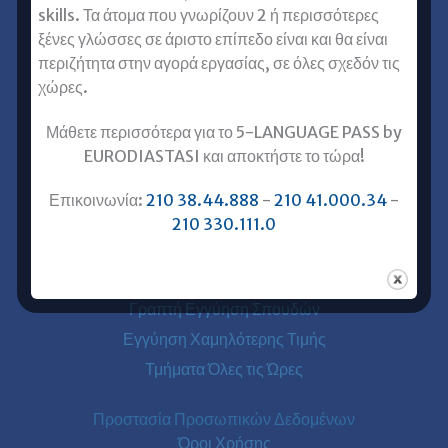
skills. Τα άτομα που γνωρίζουν 2 ή περισσότερες
Ξένες Γλώσσες για Ενήλικες
ξένες γλώσσες σε άριστο επίπεδο είναι και θα είναι
Αγγλικά για Ενήλικες
περιζήτητα στην αγορά εργασίας, σε όλες σχεδόν τις
Γαλλικά για Ενήλικες
χώρες.
Γερμανικά για Ενήλικες
Μάθετε περισσότερα για το 5-LANGUAGE PASS by
Ισπανικά για Ενήλικες
EURODIASTASI και αποκτήστε το τώρα!
Ιταλικά για Ενήλικες
Επικοινωνία:
210 38.44.888
-
210 41.000.34
-
Χρήσιμα
210 330.111.0
Ενάρξεις Τμημάτων
Γνώμες για την Ευρωδιάσταση
Γραπτή Εγγύηση Σπουδών
Εγγύηση Χαμηλότερης Τιμής
Τμήματα Όλες τις Ώρες
Προστασία Προσωπικών Δεδομένων
Όροι Χρήσης