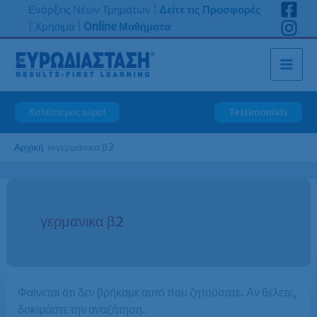
Μετάβαση
Ενάρξεις Νέων Τμημάτων
|
Δείτε τις Προσφορές
στο
|
Χρήσιμα
|
Online Μαθήματα
περιεχόμενο
Καλέστε μας τώρα!
Testimonials
Αρχική
»
γερμανικα β2
γερμανικα β2
Φαίνεται ότι δεν βρήκαμε αυτό που ζητούσατε. Αν θέλετε,
δοκιμάστε την αναζήτηση.