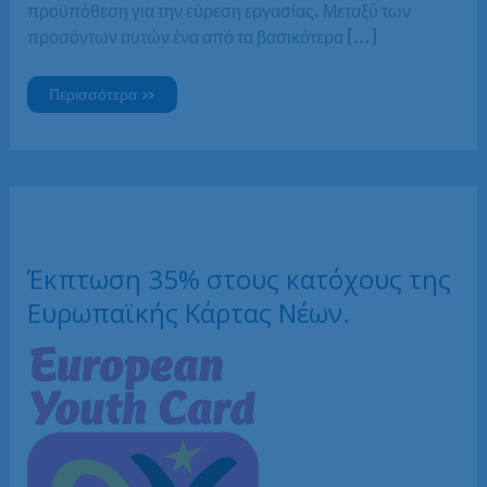
προϋπόθεση για την εύρεση εργασίας. Μεταξύ των
προσόντων αυτών ένα από τα βασικότερα […]
Επιπλέον
Περισσότερα »
έκπτωση
5%
για
ανέργους!
Έκπτωση 35% στους κατόχους της
Ευρωπαϊκής Κάρτας Νέων.