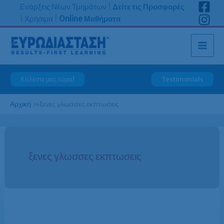
Μετάβαση
Ενάρξεις Νέων Τμημάτων
|
Δείτε τις Προσφορές
στο
|
Χρήσιμα
|
Online Μαθήματα
περιεχόμενο
Καλέστε μας τώρα!
Testimonials
Αρχική
»
ξενες γλωσσες εκπτωσεις
ξενες γλωσσες εκπτωσεις