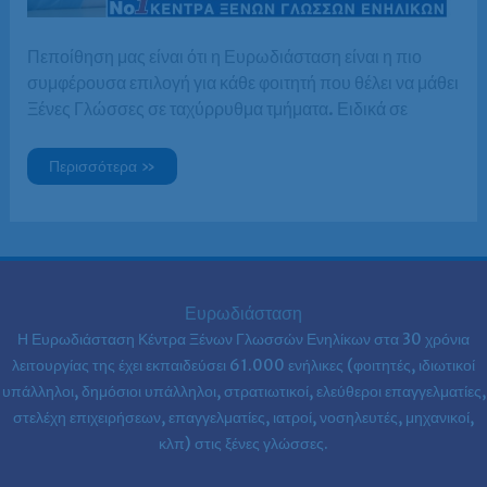
Πεποίθηση μας είναι ότι η Ευρωδιάσταση είναι η πιο
συμφέρουσα επιλογή για κάθε φοιτητή που θέλει να μάθει
Ξένες Γλώσσες σε ταχύρρυθμα τμήματα. Ειδικά σε
Ξένες
Περισσότερα »
Γλώσσες
για
φοιτητές
=
Ευρωδιάσταση!
Φοιτητικά
τμήματα
Ξένων
Γλωσσών
Ευρωδιάσταση
στην
Ευρωδιάσταση,
Η Ευρωδιάσταση Κέντρα Ξένων Γλωσσών Ενηλίκων στα
30 χρόνια
με
ευέλικτα
λειτουργίας της έχει εκπαιδεύσει 61.000 ενήλικες (φοιτητές, ιδιωτικοί
ωράρια
υπάλληλοι, δημόσιοι υπάλληλοι, στρατιωτικοί, ελεύθεροι επαγγελματίες,
και…
φοιτητικές
στελέχη επιχειρήσεων, επαγγελματίες, ιατροί, νοσηλευτές, μηχανικοί,
τιμές
κλπ) στις ξένες γλώσσες.