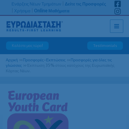
Μετάβαση
Ενάρξεις Νέων Τμημάτων
|
Δείτε τις Προσφορές
στο
|
Χρήσιμα
|
Online Μαθήματα
περιεχόμενο
Καλέστε μας τώρα!
Testimonials
Αρχική
»
Προσφορές-Εκπτώσεις
»
Προσφορές για όλες τις
γλώσσες
»
Έκπτωση 35% στους κατόχους της Ευρωπαϊκής
Κάρτας Νέων.