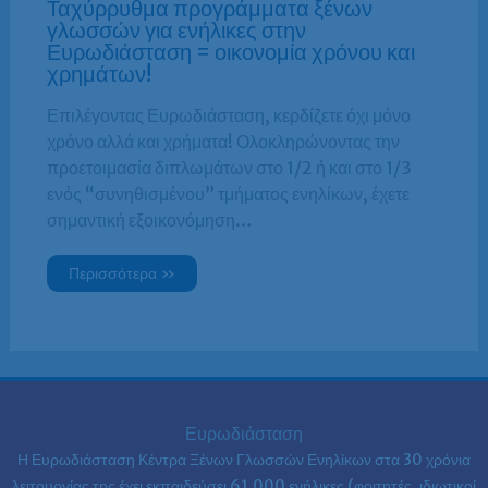
Ταχύρρυθμα προγράμματα ξένων
γλωσσών για ενήλικες στην
Ευρωδιάσταση = οικονομία χρόνου και
χρημάτων!
Επιλέγοντας Ευρωδιάσταση, κερδίζετε όχι μόνο
χρόνο αλλά και χρήματα! Ολοκληρώνοντας την
προετοιμασία διπλωμάτων στο 1/2 ή και στο 1/3
ενός “συνηθισμένου” τμήματος ενηλίκων, έχετε
σημαντική εξοικονόμηση…
Περισσότερα »
Ευρωδιάσταση
Η Ευρωδιάσταση Κέντρα Ξένων Γλωσσών Ενηλίκων στα
30 χρόνια
λειτουργίας της έχει εκπαιδεύσει 61.000 ενήλικες (φοιτητές, ιδιωτικοί