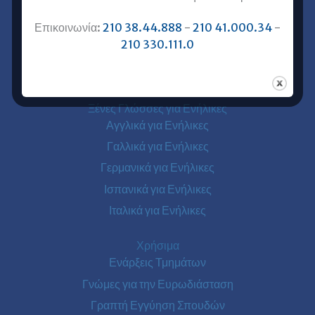
Επικοινωνία με Ευρωδιάσταση
Επικοινωνία:
210 38.44.888
-
210 41.000.34
-
Ευρωδιάσταση Online Μαθήματα
210 330.111.0
Ευρωδιάσταση Αθήνα
Ευρωδιάσταση Πειραιάς
Ξένες Γλώσσες για Ενήλικες
Αγγλικά για Ενήλικες
Γαλλικά για Ενήλικες
Γερμανικά για Ενήλικες
Ισπανικά για Ενήλικες
Ιταλικά για Ενήλικες
Χρήσιμα
Ενάρξεις Τμημάτων
Γνώμες για την Ευρωδιάσταση
Γραπτή Εγγύηση Σπουδών