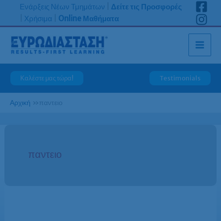
Μετάβαση
Ενάρξεις Νέων Τμημάτων
|
Δείτε τις Προσφορές
στο
|
Χρήσιμα
|
Online Μαθήματα
περιεχόμενο
Καλέστε μας τώρα!
Testimonials
Αρχική
»
παντειο
παντειο