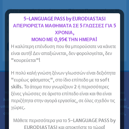
Είστε φοιτητής / φοιτήτρια στο Πάντειο Πανεπιστήμιο; H
Ευρωδιάσταση είναι το δικό σου Φροντιστήριο Ξένων
5-LANGUAGE PASS by EURODIASTASI
Γλωσσών αποκλειστικά για ενήλικες. Θα μας βρείτε: α)
ΑΠΕΡΙΟΡΙΣΤΑ ΜΑΘΗΜΑΤΑ ΣΕ 5 ΓΛΩΣΣΕΣ ΓΙΑ 5
στο Κέντρο […]
ΧΡΟΝΙΑ,
ΜΟΝΟ ΜΕ 0,95€ ΤΗΝ ΗΜΕΡΑ!
Η καλύτερη επένδυση που θα μπορούσατε να κάνετε
Φοιτητής
Περισσότερα »
/
είναι αυτή! Δεν απαξιώνεται, δεν φορολογείται, δεν
φοιτήτρια
στο
"κουρεύεται"!
Πάντειο;
H
Ευρωδιάσταση
Η πολύ καλή γνώση ξένων γλωσσών είναι δεξιότητα
είναι
το
"ευρέως φάσματος", στο ίδιο επίπεδο με τα soft
δικό
Ευρωδιάσταση
skills. Τα άτομα που γνωρίζουν 2 ή περισσότερες
σου
Φροντιστήριο
Η Ευρωδιάσταση Κέντρα Ξένων Γλωσσών Ενηλίκων στα
30 χρόνια
ξένες γλώσσες σε άριστο επίπεδο είναι και θα είναι
Ξένων
Γλωσσών!
λειτουργίας της έχει εκπαιδεύσει 61.000 ενήλικες (φοιτητές, ιδιωτικοί
περιζήτητα στην αγορά εργασίας, σε όλες σχεδόν τις
υπάλληλοι, δημόσιοι υπάλληλοι, στρατιωτικοί, ελεύθεροι επαγγελματίες,
χώρες.
στελέχη επιχειρήσεων, επαγγελματίες, ιατροί, νοσηλευτές, μηχανικοί,
κλπ) στις ξένες γλώσσες.
Μάθετε περισσότερα για το 5-LANGUAGE PASS by
EURODIASTASI και αποκτήστε το τώρα!