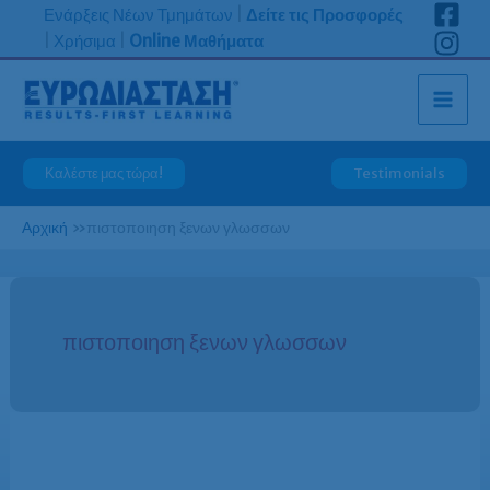
Μετάβαση
Ενάρξεις Νέων Τμημάτων
|
Δείτε τις Προσφορές
στο
|
Χρήσιμα
|
Online Μαθήματα
περιεχόμενο
Καλέστε μας τώρα!
Testimonials
Αρχική
»
πιστοποιηση ξενων γλωσσων
πιστοποιηση ξενων γλωσσων