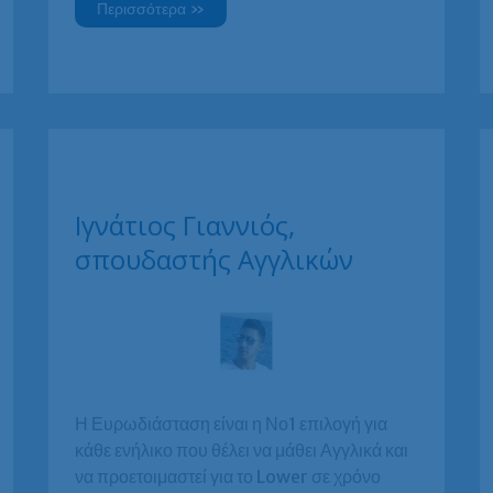
Αργυρώ
Περισσότερα »
Μπελέση,
Μηχανικός
Αυτοματισμού,
σπουδάστρια
Αγγλικών
και
Ιταλικών
Ιγνάτιος Γιαννιός,
σπουδαστής Αγγλικών
Η Ευρωδιάσταση είναι η Νο1 επιλογή για
κάθε ενήλικο που θέλει να μάθει Αγγλικά και
να προετοιμαστεί για το Lower σε χρόνο