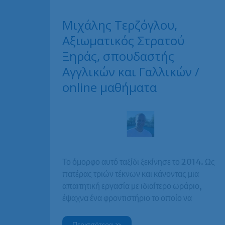
και
Γαλλικών
Μιχάλης Τερζόγλου,
Αξιωματικός Στρατού
Ξηράς, σπουδαστής
Αγγλικών και Γαλλικών /
online μαθήματα
Το όμορφο αυτό ταξίδι ξεκίνησε το 2014. Ως
πατέρας τριών τέκνων και κάνοντας μια
απαιτητική εργασία με ιδιαίτερο ωράριο,
έψαχνα ένα φροντιστήριο το οποίο να
Μιχάλης
Περισσότερα »