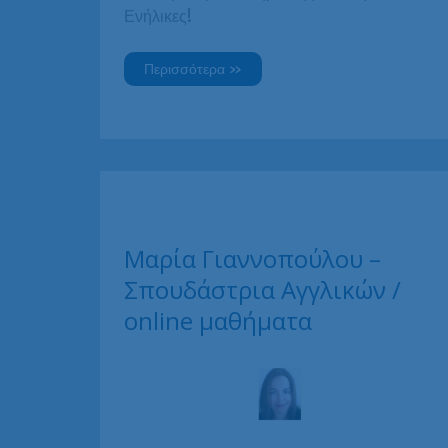
Ενήλικες!
Ευμορφία
Περισσότερα »
Κεφαλλωνίτη,
επιτυχούσα
Proficiency
στην
Ευρωδιάσταση
Μαρία Γιαννοπούλου –
Σπουδάστρια Αγγλικών /
online μαθήματα