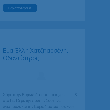
Γεώργιος
Περισσότερα »
Σταθόπουλος,
Πολιτικός
Μηχανικός
Ε.Μ.Π.,
Msc,
σπουδαστής
Αγγλικών
Εύα-Έλλη Χατζηαρσένη,
Οδοντίατρος
Χάρη στην Ευρωδιάσταση, πέτυχα score 8
στο IELTS με την πρώτη! Συστήνω
ανεπιφύλακτα την Ευρωδιάσταση σε κάθε