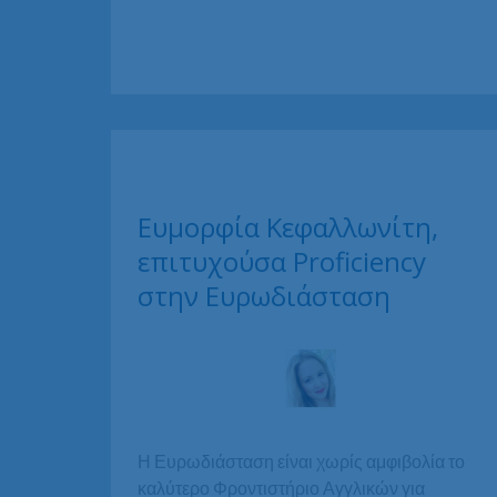
σπουδάστρια
Lower
και
Proficiency
Ευμορφία Κεφαλλωνίτη,
επιτυχούσα Proficiency
στην Ευρωδιάσταση
Η Ευρωδιάσταση είναι χωρίς αμφιβολία το
καλύτερο Φροντιστήριο Αγγλικών για