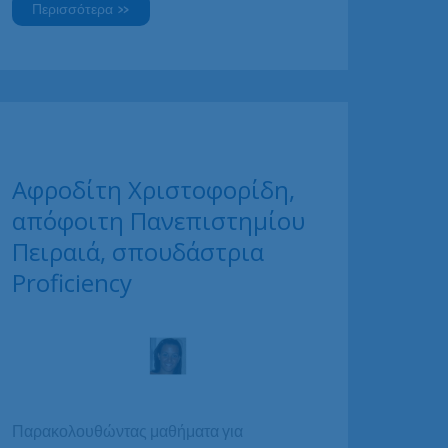
Σήφης
Περισσότερα »
Χαλκίδης,
σπουδαστής
Αγγλικών,
Γερμανικών
και
Ιταλικών
Αφροδίτη Χριστοφορίδη,
απόφοιτη Πανεπιστημίου
Πειραιά, σπουδάστρια
Proficiency
Παρακολουθώντας μαθήματα για