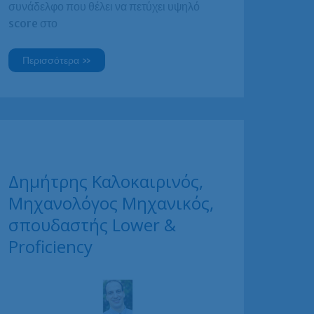
συνάδελφο που θέλει να πετύχει υψηλό
score στο
Εύα-
Περισσότερα »
Έλλη
Χατζηαρσένη,
Οδοντίατρος
Δημήτρης Καλοκαιρινός,
Μηχανολόγος Μηχανικός,
σπουδαστής Lower &
Proficiency