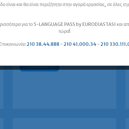
δο είναι και θα είναι περιζήτητα στην αγορά εργασίας, σε όλες σχ
Επέλεξα την Ευρωδιάσταση για
ρισσότερα για το 5-LANGUAGE PASS by EURODIASTASI και απ
προετοιμασία IELTS μετά από έρευνα
τώρα!
αγοράς. Τόσο ο καθηγητής μου όσο και το
Επικοινωνία:
210 38.44.888
-
210 41.000.34
-
210 330.111.
γραμματειακό προσωπικό (στην πλειοψηφία
τους επίσης καθηγητές) με
Βασιλική
Περισσότερα »
Ρουμπή,
επιτυχούσα
IELTS
(score
8)