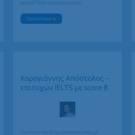
ρεκόρ! Πολύ αποτελεσματική
Ιγνάτιος
Περισσότερα »
Γιαννιός,
σπουδαστής
Αγγλικών
Καραγιάννης Απόστολος –
επιτυχών IELTS με score 8
Προτείνω την Ευρωδιάσταση διότι με