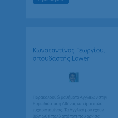
Τερζόγλου,
Αξιωματικός
Στρατού
Ξηράς,
σπουδαστής
Αγγλικών
και
Γαλλικών
/
online
μαθήματα
Κωνσταντίνος Γεωργίου,
σπουδαστής Lower
Παρακολουθώ μαθήματα Αγγλικών στην
Ευρωδιάσταση Αθήνας και είμαι πολύ
ευχαριστημένος. Τα Αγγλικά μου έχουν
βελτιωθεί πολύ από τότε που άρχισα