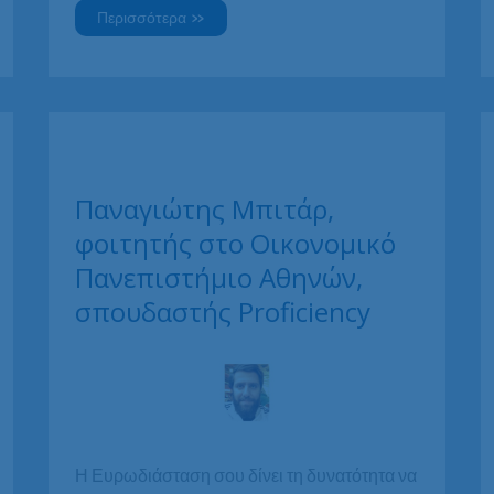
Χριστίνα
Περισσότερα »
Καραμήτου,
απόφοιτη
Οικονομικού
Πανεπιστημίου
Αθηνών,
σπουδάστρια
Proficiency
Παναγιώτης Μπιτάρ,
φοιτητής στο Οικονομικό
Πανεπιστήμιο Αθηνών,
σπουδαστής Proficiency
Η Ευρωδιάσταση σου δίνει τη δυνατότητα να