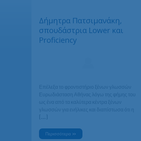
Δήμητρα Πατσιμανάκη,
σπουδάστρια Lower και
Proficiency
Επέλεξα το φροντιστήριο ξένων γλωσσών
Ευρωδιάσταση Αθήνας λόγω της φήμης του
ως ένα από τα καλύτερα κέντρα ξένων
γλωσσών για ενήλικες και διαπίστωσα ότι η
[…]
Δήμητρα
Περισσότερα »
Πατσιμανάκη,