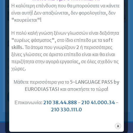
Η καλύτερη επένδυση που θα μπορούσατε να κάνετε
είναι αυτή! Δεν απαξιώνεται, δεν φορολογείται, δεν
"κουρεύεται"!
Η πολύ καλή γνώση ξένων γλωσσών είναι δεξιότητα
"ευρέως φάσματος", στο ίδιο επίπεδο με τα soft
skills. Τα άτομα που γνωρίζουν 2 ή περισσότερες
ξένες γλώσσες σε άριστο επίπεδο είναι και θα είναι
Νο1 διαδικτυακό φροντιστήριο IELTS για ενήλικες. IELTS
περιζήτητα στην αγορά εργασίας, σε όλες σχεδόν τις
online στους ειδικούς στους ενήλικες. Για τη συντριπτική
χώρες.
πλειοψηφία των φροντιστηρίων για IELTS, τα online
μαθήματα αποτελέσαν… αναγκαστική
Μάθετε περισσότερα για το 5-LANGUAGE PASS by
EURODIASTASI και αποκτήστε το τώρα!
Ευρωδιάσταση
Περισσότερα »
–
Επικοινωνία:
210 38.44.888
-
210 41.000.34
-
Νο1
Online
210 330.111.0
Φροντιστήρια
IELTS
για
Ενήλικες