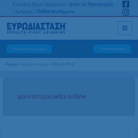
Μετάβαση
Ενάρξεις Νέων Τμημάτων
|
Δείτε τις Προσφορές
στο
|
Χρήσιμα
|
Online Μαθήματα
περιεχόμενο
Καλέστε μας τώρα!
Testimonials
Αρχική
»
φροντιστηριο ielts online
φροντιστηριο ielts online