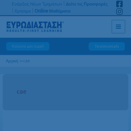
Μετάβαση
Ενάρξεις Νέων Τμημάτων
|
Δείτε τις Προσφορές
στο
|
Χρήσιμα
|
Online Μαθήματα
περιεχόμενο
Καλέστε μας τώρα!
Testimonials
Αρχική
»
cae
cae