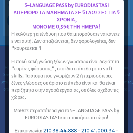
πιστοποιητικά αμφιβόλου κύρους και ανύπαρκτης […]
5-LANGUAGE PASS by EURODIASTASI
ΑΠΕΡΙΟΡΙΣΤΑ ΜΑΘΗΜΑΤΑ ΣΕ 5 ΓΛΩΣΣΕΣ ΓΙΑ 5
ΧΡΟΝΙΑ,
Προετοιμασία
Περισσότερα »
για
ΜΟΝΟ ΜΕ 0,95€ ΤΗΝ ΗΜΕΡΑ!
Lower
–
Η καλύτερη επένδυση που θα μπορούσατε να κάνετε
Advanced
είναι αυτή! Δεν απαξιώνεται, δεν φορολογείται, δεν
–
Proficiency
"κουρεύεται"!
έγκυρων
και
αναγνωρισμένων
Ευρωδιάσταση
Η πολύ καλή γνώση ξένων γλωσσών είναι δεξιότητα
φορέων
και
Η Ευρωδιάσταση Κέντρα Ξένων Γλωσσών Ενηλίκων στα
30 χρόνια
"ευρέως φάσματος", στο ίδιο επίπεδο με τα soft
όχι
για
λειτουργίας της έχει εκπαιδεύσει 61.000 ενήλικες (φοιτητές, ιδιωτικοί
skills. Τα άτομα που γνωρίζουν 2 ή περισσότερες
υποδεέστερα
υπάλληλοι, δημόσιοι υπάλληλοι, στρατιωτικοί, ελεύθεροι επαγγελματίες,
πιστοποιητικά
ξένες γλώσσες σε άριστο επίπεδο είναι και θα είναι
στελέχη επιχειρήσεων, επαγγελματίες, ιατροί, νοσηλευτές, μηχανικοί,
περιζήτητα στην αγορά εργασίας, σε όλες σχεδόν τις
κλπ) στις ξένες γλώσσες.
χώρες.
Μάθετε περισσότερα για το 5-LANGUAGE PASS by
Επικοινωνία με Ευρωδιάσταση
EURODIASTASI και αποκτήστε το τώρα!
Ευρωδιάσταση Online Μαθήματα
Ευρωδιάσταση Αθήνα
Επικοινωνία:
210 38.44.888
-
210 41.000.34
-