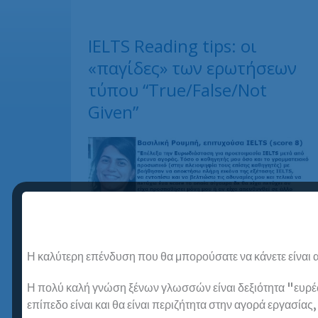
IELTS Reading tips: οι
«παγίδες» των ερωτήσεων
τύπου “True/False/Not
Given”
Η καλύτερη επένδυση που θα μπορούσατε να κάνετε είναι α
Δύο από τις μορφές των ερωτήσεων που
Η πολύ καλή γνώση ξένων γλωσσών είναι δεξιότητα "ευρέως
έχει να αντιμετωπίσει ο υποψήφιος IELTS
επίπεδο είναι και θα είναι περιζήτητα στην αγορά εργασίας
στα reading passages είναι οι ερωτήσεις