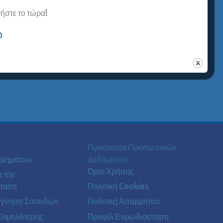
στε το τώρα!
0
Προστασία Προσωπικών
Τμημάτων
Δεδομένων
Όροι Χρήσης
α την
ταση
Πολιτική Cookies
γγύηση Σπουδών
Πολιτική Απορρήτου
Χαμηλότερης
Προφίλ Ευρωδιάσταση