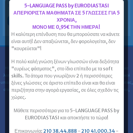
πάνω από ενήλικες απέκτησαν […]
5-LANGUAGE PASS by EURODIASTASI
ΑΠΕΡΙΟΡΙΣΤΑ ΜΑΘΗΜΑΤΑ ΣΕ 5 ΓΛΩΣΣΕΣ ΓΙΑ 5
ΧΡΟΝΙΑ,
TOEIC
Περισσότερα »
–
ΜΟΝΟ ΜΕ 0,95€ ΤΗΝ ΗΜΕΡΑ!
Προετοιμασία
TOEIC
Η καλύτερη επένδυση που θα μπορούσατε να κάνετε
σε
είναι αυτή! Δεν απαξιώνεται, δεν φορολογείται, δεν
Πειραιά
–
"κουρεύεται"!
Αθήνα
–
Προάστια
Ευρωδιάσταση
Η πολύ καλή γνώση ξένων γλωσσών είναι δεξιότητα
και
online
Η Ευρωδιάσταση Κέντρα Ξένων Γλωσσών Ενηλίκων στα
30 χρόνια
"ευρέως φάσματος", στο ίδιο επίπεδο με τα soft
πανελλαδικά
=
λειτουργίας της έχει εκπαιδεύσει 61.000 ενήλικες (φοιτητές, ιδιωτικοί
skills. Τα άτομα που γνωρίζουν 2 ή περισσότερες
Ευρωδιάσταση!
υπάλληλοι, δημόσιοι υπάλληλοι, στρατιωτικοί, ελεύθεροι επαγγελματίες,
ξένες γλώσσες σε άριστο επίπεδο είναι και θα είναι
στελέχη επιχειρήσεων, επαγγελματίες, ιατροί, νοσηλευτές, μηχανικοί,
περιζήτητα στην αγορά εργασίας, σε όλες σχεδόν τις
κλπ) στις ξένες γλώσσες.
χώρες.
Μάθετε περισσότερα για το 5-LANGUAGE PASS by
Επικοινωνία με Ευρωδιάσταση
EURODIASTASI και αποκτήστε το τώρα!
Ευρωδιάσταση Online Μαθήματα
Ευρωδιάσταση Αθήνα
Επικοινωνία:
210 38.44.888
-
210 41.000.34
-