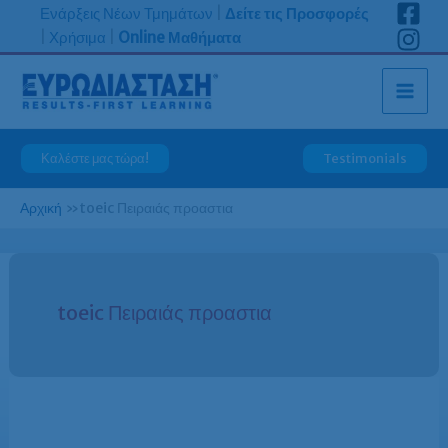
Μετάβαση
Ενάρξεις Νέων Τμημάτων
|
Δείτε τις Προσφορές
στο
|
Χρήσιμα
|
Online Μαθήματα
περιεχόμενο
Καλέστε μας τώρα!
Testimonials
Αρχική
»
toeic Πειραιάς προαστια
toeic Πειραιάς προαστια