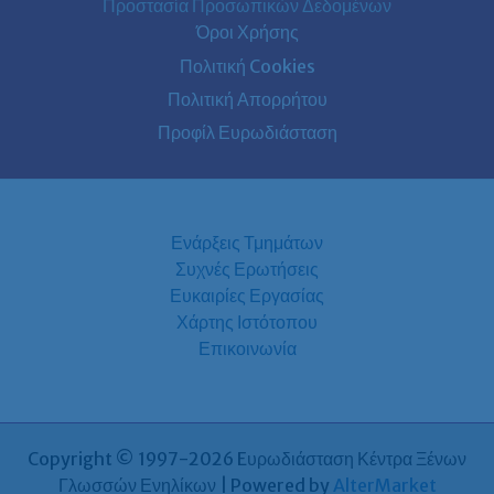
Προστασία Προσωπικών Δεδομένων
Όροι Χρήσης
Πολιτική Cookies
Πολιτική Απορρήτου
Προφίλ Ευρωδιάσταση
Ενάρξεις Τμημάτων
Συχνές Ερωτήσεις
Ευκαιρίες Εργασίας
Χάρτης Ιστότοπου
Επικοινωνία
Copyright © 1997-2026 Eυρωδιάσταση Κέντρα Ξένων
Γλωσσών Ενηλίκων | Powered by
AlterMarket