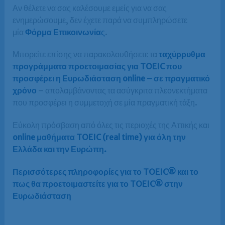
Αν θέλετε να σας καλέσουμε εμείς για να σας
ενημερώσουμε, δεν έχετε παρά να συμπληρώσετε
μία
Φόρμα
Επικοινωνία
ς
.
Μπορείτε επίσης να παρακολουθήσετε τα
ταχύρρυθμα
προγράμματα προετοιμασίας για TOEIC που
προσφέρει η Ευρωδιάσταση online – σε πραγματικό
χρόνο
– απολαμβάνοντας τα ασύγκριτα πλεονεκτήματα
που προσφέρει η συμμετοχή σε μία πραγματική τάξη.
Εύκολη πρόσβαση από όλες τις περιοχές της Αττικής και
online μαθήματα TOEIC (real time) για όλη την
Ελλάδα και την Ευρώπη.
Περισσότερες πληροφορίες για το TOEIC® και το
πως θα προετοιμαστείτε για το TOEIC® στην
Ευρωδιάσταση