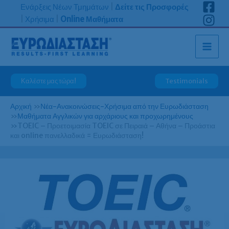
Μετάβαση
Ενάρξεις Νέων Τμημάτων
|
Δείτε τις Προσφορές
στο
|
Χρήσιμα
|
Online Μαθήματα
περιεχόμενο
Καλέστε μας τώρα!
Testimonials
Αρχική
»
Νέα-Ανακοινώσεις-Χρήσιμα από την Ευρωδιάσταση
»
Μαθήματα Αγγλικών για αρχάριους και προχωρημένους
»
TOEIC – Προετοιμασία TOEIC σε Πειραιά – Αθήνα – Προάστια
και online πανελλαδικά = Ευρωδιάσταση!