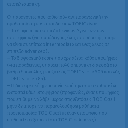
αποτελεσματική.
Οι παράγοντες που καθιστούν αντιπαραγωγική την
ομαδοποίηση των σπουδαστών TOEIC είναι:
– Το διαφορετικό επίπεδο Γενικών Αγγλικών των
υποψήφιων (για παράδειγμα, ένας σπουδαστής μπορεί
να είναι σε επίπεδο intermediate και ένας άλλος σε
επίπεδο advanced).
– Το διαφορετικό score που χρειάζεται κάθε υποψήφιος
(για παράδειγμα, υπάρχει πολύ σημαντική διαφορά στο
βαθμό δυσκολίας μεταξύ ενός TOEIC score 505 και ενός
TOEIC score 785).
– Η διαφορετική ημερομηνία κατά την οποία επιθυμεί να
εξεταστεί κάθε υποψήφιος (προφανώς, ένας υποψήφιος
που επιθυμεί να λάβει μέρος στις εξετάσεις TOEIC σε 1
μήνα δε μπορεί να παρακολουθήσει μαθήματα
προετοιμασίας TOEIC μαζί με έναν υποψήφιο που
επιθυμεί να εξεταστεί στο TOEIC σε 4 μήνες).