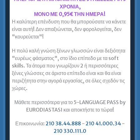
ΧΡΟΝΙΑ,
εξετάσεις Αγγλικών. Πάνω από ενήλικες έμαθαν
ΜΟΝΟ ΜΕ 0,95€ ΤΗΝ ΗΜΕΡΑ!
Αγγλικά στην…
Η καλύτερη επένδυση που θα μπορούσατε να κάνετε
είναι αυτή! Δεν απαξιώνεται, δεν φορολογείται, δεν
Περισσότερα »
"κουρεύεται"!
Η πολύ καλή γνώση ξένων γλωσσών είναι δεξιότητα
Μαθήματα Αγγλικών Online στην
"ευρέως φάσματος", στο ίδιο επίπεδο με τα soft
Ευρωδιάσταση = επιτυχία στις εξετάσεις!
skills. Τα άτομα που γνωρίζουν 2 ή περισσότερες
ξένες γλώσσες σε άριστο επίπεδο είναι και θα είναι
Νο1 διαδικτυακό φροντιστήριο Αγγλικών για
περιζήτητα στην αγορά εργασίας, σε όλες σχεδόν τις
ενήλικες. Αγγλικά online στους ειδικούς στους
χώρες.
ενήλικες. Το να παρακολουθείς μαθήματα Αγγλικών
online στην Ευρωδιάσταση δεν διαφέρει σε τίποτα
Μάθετε περισσότερα για το 5-LANGUAGE PASS by
από…
EURODIASTASI και αποκτήστε το τώρα!
Περισσότερα »
Επικοινωνία:
210 38.44.888
-
210 41.000.34
-
210 330.111.0