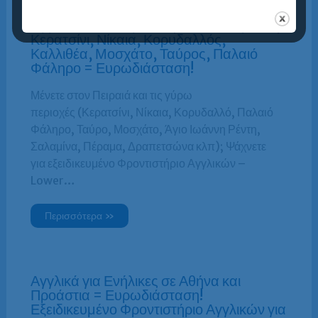
Αγγλικά/Lower για Ενήλικες + Πειραιάς,
Κερατσίνι, Νίκαια, Κορυδαλλός,
Καλλιθέα, Μοσχάτο, Ταύρος, Παλαιό
Φάληρο = Ευρωδιάσταση!
Μένετε στον Πειραιά και τις γύρω
περιοχές (Κερατσίνι, Νίκαια, Κορυδαλλό, Παλαιό
Φάληρο, Ταύρο, Μοσχάτο, Άγιο Ιωάννη Ρέντη,
Σαλαμίνα, Πέραμα, Δραπετσώνα κλπ); Ψάχνετε
για εξειδικευμένο Φροντιστήριο Αγγλικών –
Lower…
Περισσότερα »
Αγγλικά για Ενήλικες σε Αθήνα και
Προάστια = Ευρωδιάσταση!
Εξειδικευμένο Φροντιστήριο Αγγλικών για