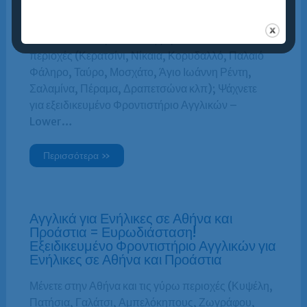
Φάληρο = Ευρωδιάσταση!
Μένετε στον Πειραιά και τις γύρω
περιοχές (Κερατσίνι, Νίκαια, Κορυδαλλό, Παλαιό
Φάληρο, Ταύρο, Μοσχάτο, Άγιο Ιωάννη Ρέντη,
Σαλαμίνα, Πέραμα, Δραπετσώνα κλπ); Ψάχνετε
για εξειδικευμένο Φροντιστήριο Αγγλικών –
Lower…
Περισσότερα »
Αγγλικά για Ενήλικες σε Αθήνα και
Προάστια = Ευρωδιάσταση!
Εξειδικευμένο Φροντιστήριο Αγγλικών για
Ενήλικες σε Αθήνα και Προάστια
Μένετε στην Αθήνα και τις γύρω περιοχές (Κυψέλη,
Πατήσια, Γαλάτσι, Αμπελόκηπους, Ζωγράφου,