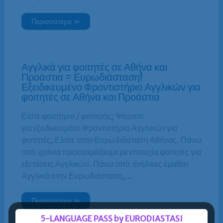
Περισσότερα »
Αγγλικά για φοιτητές σε Αθήνα και
Προάστια = Ευρωδιάσταση!
Εξειδικευμένο Φροντιστήριο Αγγλικών για
φοιτητές σε Αθήνα και Προάστια
Είστε φοιτήτρια / φοιτητής; Ψάχνετε
για εξειδικευμένο Φροντιστήριο Αγγλικών για
φοιτητές; Ελάτε στην Ευρωδιάσταση Αθήνας. Πάνω
από χρόνια προετοιμάζουμε με επιτυχία φοιτητές για
εξετάσεις Αγγλικών. Πάνω από ενήλικες έμαθαν
Αγγλικά στην Ευρωδιάσταση,…
Περισσότερα »
5-LANGUAGE PASS by EURODIASTASI