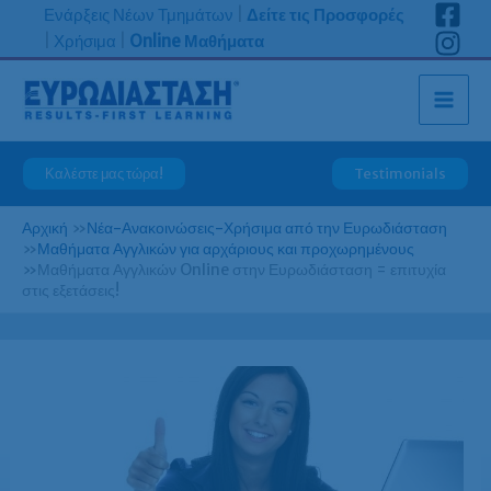
Μετάβαση
Ενάρξεις Νέων Τμημάτων
|
Δείτε τις Προσφορές
στο
|
Χρήσιμα
|
Online Μαθήματα
περιεχόμενο
Καλέστε μας τώρα!
Testimonials
Αρχική
»
Νέα-Ανακοινώσεις-Χρήσιμα από την Ευρωδιάσταση
»
Μαθήματα Αγγλικών για αρχάριους και προχωρημένους
»
Μαθήματα Αγγλικών Online στην Ευρωδιάσταση = επιτυχία
στις εξετάσεις!