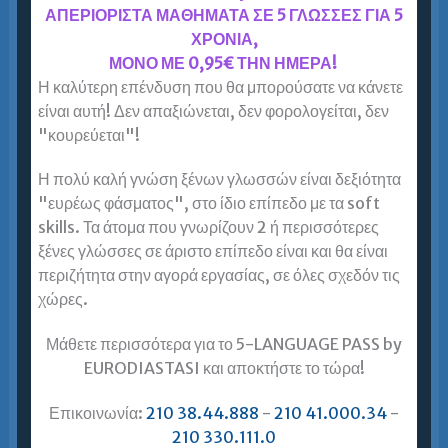
ΑΠΕΡΙΟΡΙΣΤΑ ΜΑΘΗΜΑΤΑ ΣΕ 5 ΓΛΩΣΣΕΣ ΓΙΑ 5
ΧΡΟΝΙΑ,
Αγγλικά για φοιτητές στον Πειραιά =
ΜΟΝΟ ΜΕ 0,95€ ΤΗΝ ΗΜΕΡΑ!
Ευρωδιάσταση! Εξειδικευμένο
Φροντιστήριο Αγγλικών για φοιτητές στον
Η καλύτερη επένδυση που θα μπορούσατε να κάνετε
Πειραιά
είναι αυτή! Δεν απαξιώνεται, δεν φορολογείται, δεν
"κουρεύεται"!
Είστε φοιτήτρια / φοιτητής; Ψάχνετε
για εξειδικευμένο Φροντιστήριο Αγγλικών για
Η πολύ καλή γνώση ξένων γλωσσών είναι δεξιότητα
φοιτητές; Ελάτε στην Ευρωδιάσταση Πειραιά. Πάνω
"ευρέως φάσματος", στο ίδιο επίπεδο με τα soft
από χρόνια προετοιμάζουμε με επιτυχία φοιτητές για
skills. Τα άτομα που γνωρίζουν 2 ή περισσότερες
εξετάσεις Αγγλικών. Πάνω από ενήλικες έμαθαν
ξένες γλώσσες σε άριστο επίπεδο είναι και θα είναι
Αγγλικά στην…
περιζήτητα στην αγορά εργασίας, σε όλες σχεδόν τις
χώρες.
Περισσότερα »
Μάθετε περισσότερα για το 5-LANGUAGE PASS by
EURODIASTASI και αποκτήστε το τώρα!
Αγγλικά/Lower για Ενήλικες + Πειραιάς,
Επικοινωνία:
210 38.44.888
-
210 41.000.34
-
Κερατσίνι, Νίκαια, Κορυδαλλός,
210 330.111.0
Καλλιθέα, Μοσχάτο, Ταύρος, Παλαιό