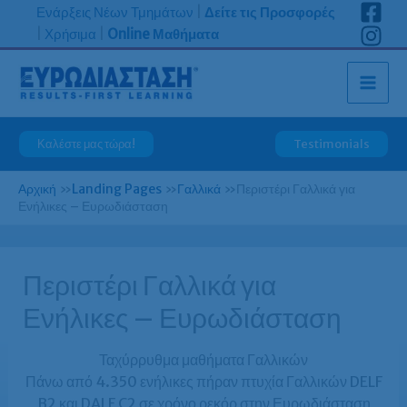
Μετάβαση
Ενάρξεις Νέων Τμημάτων
|
Δείτε τις Προσφορές
στο
|
Χρήσιμα
|
Online Μαθήματα
περιεχόμενο
Καλέστε μας τώρα!
Testimonials
Αρχική
»
Landing Pages
»
Γαλλικά
»
Περιστέρι Γαλλικά για
Ενήλικες – Ευρωδιάσταση
Περιστέρι Γαλλικά για
Ενήλικες – Ευρωδιάσταση
Ταχύρρυθμα μαθήματα Γαλλικών
Πάνω από 4.350 ενήλικες πήραν πτυχία Γαλλικών DELF
B2 και DALF C2 σε χρόνο ρεκόρ στην Ευρωδιάσταση