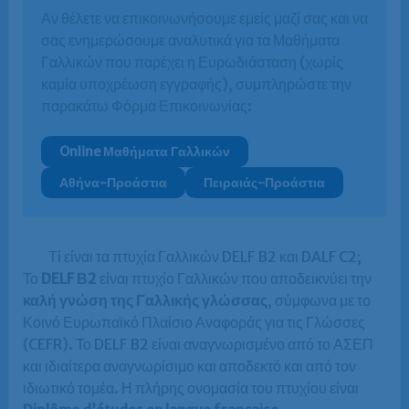
Αν θέλετε να επικοινωνήσουμε εμείς μαζί σας και να
σας ενημερώσουμε αναλυτικά για τα Μαθήματα
Γαλλικών που παρέχει η Ευρωδιάσταση (χωρίς
καμία υποχρέωση εγγραφής), συμπληρώστε την
παρακάτω Φόρμα Επικοινωνίας:
Online Μαθήματα Γαλλικών
Αθήνα-Προάστια
Πειραιάς-Προάστια
Τί είναι τα πτυχία Γαλλικών DELF B2 και DALF C2;
Το
DELF Β2
είναι πτυχίο Γαλλικών που αποδεικνύει την
καλή γνώση της Γαλλικής γλώσσας
, σύμφωνα με το
Κοινό Ευρωπαϊκό Πλαίσιο Αναφοράς για τις Γλώσσες
(CEFR). Το DELF B2 είναι αναγνωρισμένο από το ΑΣΕΠ
και ιδιαίτερα αναγνωρίσιμο και αποδεκτό και από τον
ιδιωτικό τομέα. Η πλήρης ονομασία του πτυχίου είναι