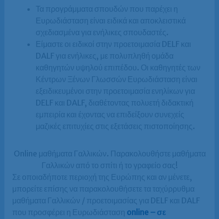
Τα προγράμματα σπουδών που παρέχει η
Ευρωδιάσταση είναι ειδικά και αποκλειστικά
σχεδιασμένα για ενήλικες σπουδαστές.
Είμαστε οι ειδικοί στην προετοιμασία DELF και
DALF για ενήλικες, με πολυπληθή ομάδα
καθηγητών υψηλού επιπέδου. Οι καθηγητές των
Κέντρων Ξένων Γλωσσών Ευρωδιάσταση είναι
εξειδικευμένοι στην προετοιμασία ενηλίκων για
DELF και DALF, διαθέτοντας πολυετή διδακτική
εμπειρία και έχοντας να επιδείξουν συνεχείς
μαζικές επιτυχίες στις εξετάσεις πιστοποίησης.
Online μαθήματα Γαλλικών. Παρακολουθήστε μαθήματα
Γαλλικών από το σπίτι ή το γραφείο σας!
Σε οποιαδήποτε περιοχή της Ευρώπης και αν μένετε,
μπορείτε επίσης να παρακολουθήσετε τα ταχύρρυθμα
μαθήματα Γαλλικών / προετοιμασίας για DELF και DALF
που προσφέρει η Ευρωδιάσταση
online – σε