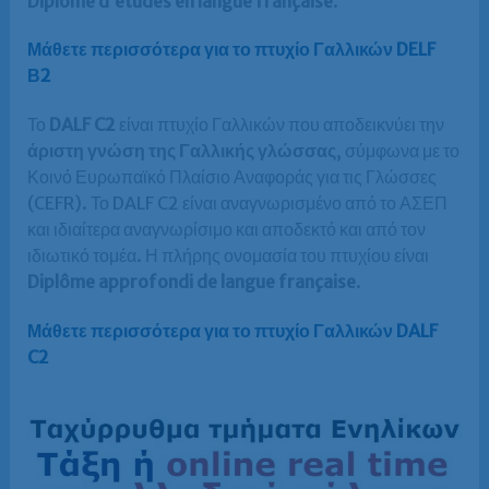
Diplôme d’études en langue française
.
Μάθετε περισσότερα για το πτυχίο Γαλλικών DELF
Β2
Το
DALF C2
είναι πτυχίο Γαλλικών που αποδεικνύει την
άριστη γνώση της Γαλλικής γλώσσας
, σύμφωνα με το
Κοινό Ευρωπαϊκό Πλαίσιο Αναφοράς για τις Γλώσσες
(CEFR). Το DALF C2 είναι αναγνωρισμένο από το ΑΣΕΠ
και ιδιαίτερα αναγνωρίσιμο και αποδεκτό και από τον
ιδιωτικό τομέα. Η πλήρης ονομασία του πτυχίου είναι
Diplôme approfondi de langue française
.
Μάθετε περισσότερα για το πτυχίο Γαλλικών DALF
C2