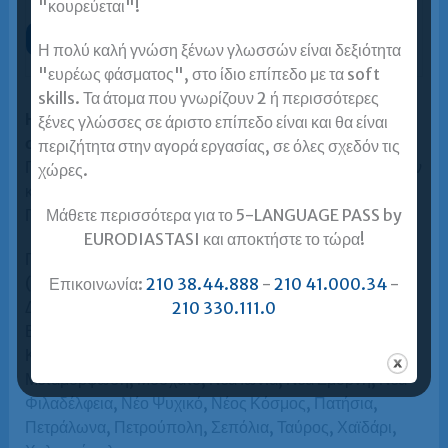
"κουρεύεται"!
Φόρμα Επικοινωνίας
Η πολύ καλή γνώση ξένων γλωσσών είναι δεξιότητα
"ευρέως φάσματος", στο ίδιο επίπεδο με τα soft
skills. Τα άτομα που γνωρίζουν 2 ή περισσότερες
Η Ευρωδιάσταση Αθήνας βρίσκεται 1′-5′ από
ξένες γλώσσες σε άριστο επίπεδο είναι και θα είναι
σταθμούς Μετρό και Ηλεκτρικού
(Ομόνοια ή
περιζήτητα στην αγορά εργασίας, σε όλες σχεδόν τις
Πανεπιστήμιο) και τις αφετηρίες και στάσεις Λεωφορείων
χώρες.
και Τρόλεϊ Ακαδημίας, Πανεπιστημίου, Σταδίου,
Πατησίων κλπ.
Μάθετε περισσότερα για το 5-LANGUAGE PASS by
EURODIASTASI και αποκτήστε το τώρα!
Περιοχές που εξυπηρετεί η Ευρωδιάσταση Αθήνας
(ενδεικτικά): Αγία Παρασκευή, Άγιοι Ανάργυροι, Άγιος
Επικοινωνία:
210 38.44.888
-
210 41.000.34
-
Δημήτριος, Αθήνα Κέντρο, Αμπελόκηποι, Αχαρναί,
210 330.111.0
Βύρωνας, Γαλάτσι, Δάφνη, Ζωγράφου, Ίλιον, Ιλίσια,
Καλλιθέα, Καματερό, Κηφισιά, Κυψέλη, Μαρούσι,
Μεταμόρφωση, Μοσχάτο, Νέα Ιωνία, Νέα Σμύρνη, Νέα
Φιλαδέλφεια, Νέο Ψυχικό, Νέος Κόσμος, Πατήσια,
Πετράλωνα, Πετρούπολη, Σεπόλια, Ταύρος, Χαϊδάρι,