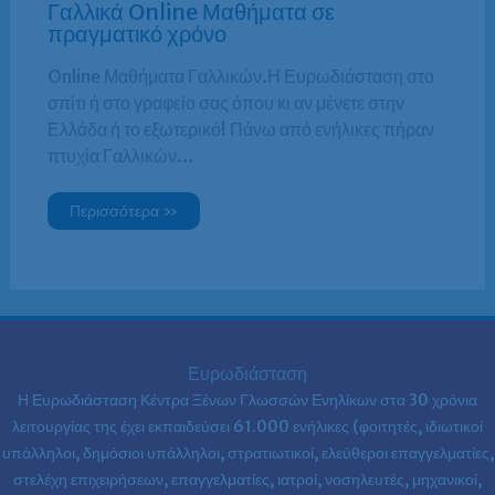
Γαλλικά Online Μαθήματα σε
πραγματικό χρόνο
Online Μαθήματα Γαλλικών.Η Ευρωδιάσταση στο
σπίτι ή στο γραφείο σας όπου κι αν μένετε στην
Ελλάδα ή το εξωτερικό! Πάνω από ενήλικες πήραν
πτυχία Γαλλικών…
Περισσότερα »
Ευρωδιάσταση
Η Ευρωδιάσταση Κέντρα Ξένων Γλωσσών Ενηλίκων στα
30 χρόνια
λειτουργίας της έχει εκπαιδεύσει 61.000 ενήλικες (φοιτητές, ιδιωτικοί
υπάλληλοι, δημόσιοι υπάλληλοι, στρατιωτικοί, ελεύθεροι επαγγελματίες,
στελέχη επιχειρήσεων, επαγγελματίες, ιατροί, νοσηλευτές, μηχανικοί,