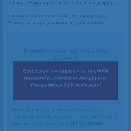
με
Γραπτή Εγγύηση Σπουδών
και
Χρονοδιαγράμματος
.
Εύκολη πρόσβαση από όλες τις περιοχές της
Αττικής, με μετρό, λεωφορεία, τρόλεϊ, τραμ.
Εγγραφείτε άμεσα και κερδίστε έως 60%
έκπτωση!!
Εγγραφές νέων τμημάτων με έως 60%
έκπτωση! Αφορά όλα τα νέα τμήματα.
Υποτροφία για 2η ξένη γλώσσα!
Επικοινωνήστε με την Ευρωδιάσταση για το
πρόγραμμα Γαλλικών που σας ενδιαφέρει! Όπου κι
αν μένετε, καλέστε μας στο:
210.33.01.300