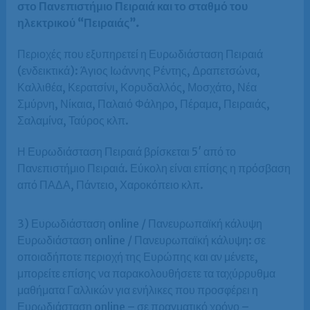
στο Πανεπιστήμιο Πειραιά και το σταθμό του
ηλεκτρικού “Πειραιάς”.
Περιοχές που εξυπηρετεί η Ευρωδιάσταση Πειραιά
(ενδεικτικά): Άγιος Ιωάννης Ρέντης, Δραπετσώνα,
Καλλιθέα, Κερατσίνι, Κορυδαλλός, Μοσχάτο, Νέα
Σμύρνη, Νίκαια, Παλαιό Φάληρο, Πέραμα, Πειραιάς,
Σαλαμίνα, Ταύρος κλπ.
Η Ευρωδιάσταση Πειραιά βρίσκεται 5′ από το
Πανεπιστήμιο Πειραιά. Εύκολη είναι επίσης η πρόσβαση
από ΠΑΔΑ, Πάντειο, Χαροκόπειο κλπ.
3) Ευρωδιάσταση online / Πανευρωπαϊκή κάλυψη
Ευρωδιάσταση online / Πανευρωπαϊκή κάλυψη: σε
οποιαδήποτε περιοχή της Ευρώπης και αν μένετε,
μπορείτε επίσης να παρακολουθήσετε τα ταχύρρυθμα
μαθήματα Γαλλικών για ενήλικες που προσφέρει η
Ευρωδιάσταση online – σε πραγματικό χρόνο –