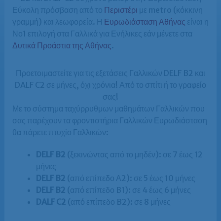
Εύκολη πρόσβαση από το
Περιστέρι
με metro (κόκκινη
γραμμή) και λεωφορεία. Η
Ευρωδιάσταση Αθήνας
είναι η
Νο1 επιλογή στα Γαλλικά για Ενήλικες εάν μένετε στα
Δυτικά Προάστια της Αθήνας
.
Προετοιμαστείτε για τις εξετάσεις Γαλλικών DELF B2 και
DALF C2 σε μήνες, όχι χρόνια! Από το σπίτι ή το γραφείο
σας!
Με το σύστημα ταχύρρυθμων μαθημάτων Γαλλικών που
σας παρέχουν τα φροντιστήρια Γαλλικών Ευρωδιάσταση
θα πάρετε πτυχίο Γαλλικών:
DELF B2
(ξεκινώντας από το μηδέν): σε 7 έως 12
μήνες
DELF B2
(από επίπεδο Α2): σε 5 έως 10 μήνες
DELF B2
(από επίπεδο B1): σε 4 έως 6 μήνες
DALF C2
(από επίπεδο B2): σε 8 μήνες