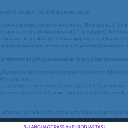
γοστάσιο πτυχίων”; Ας το δούμε αντικειμενικά.
ις γλωσσομάθειας εξετάζουν 4 δεξιότητες. Πέρα από τις 2 “παθη
στικού κειμένου, ε
ξετάζονται και οι 2 “ενεργητικές” δεξιότ
.
Ακόμα και αν υποθέσουμε ότι τα καταφέρνεις στις παθητικές δεξι
νεργητικές δεξιότητες αν δεν ξέρεις τη γλώσσα (πάντοτε σε 
μια πιστοποίηση ξένης γλώσσας αν δε γνωρίζεις τη γλώσσα 
 δεν αφομοιώνεται όσο καλά θα έπρεπε η γλώσσα / η διδακτέα 
ική τεκμηρίωση;
ς, το διατηρείς ενώ ότι αφήσεις, σε αφήνει”. Είτε 1 χρόνο έκανες ε
έχει μείνει μετά από 5-10 χρόνια εξαρτάται από το κατά πόσο θα 
νέπεια και η αφοσίωση του σπουδαστή παίζουν σημαντικό ρόλο 
 στο σπίτι, η ξένη γλώσσα δε μαθαίνεται, είτε παρακολουθείς ταχ
5-LANGUAGE PASS by EURODIASTASI