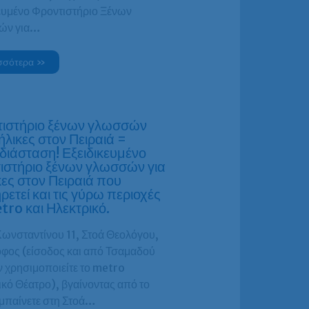
κευμένο Φροντιστήριο Ξένων
ών για…
σσότερα »
ιστήριο ξένων γλωσσών
ήλικες στον Πειραιά =
ιάσταση! Εξειδικευμένο
ιστήριο ξένων γλωσσών για
κες στον Πειραιά που
ρετεί και τις γύρω περιοχές
tro και Ηλεκτρικό.
Κωνσταντίνου 11, Στοά Θεολόγου,
οφος (είσοδος και από Τσαμαδού
ν χρησιμοποιείτε το metro
ικό Θέατρο), βγαίνοντας από το
μπαίνετε στη Στοά…