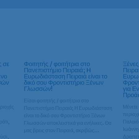
ς σε
Φοιτητής / φοιτήτρια στο
Ξένες
Πανεπιστήμιο Πειραιά; H
Πειρα
ένο
Ευρωδιάσταση Πειραιά είναι το
Ευρωδ
σών
δικό σου Φροντιστήριο Ξένων
Φροντ
Γλωσσών!
για Εν
Προά
Είσαι φοιτητής / φοιτήτρια στο
εριοχές
Μένετε 
Πανεπιστήμιο Πειραιά; H Ευρωδιάσταση
περιοχέ
είναι το δικό σου Φροντιστήριο Ξένων
άτι,
Παλαιό
Γλωσσών αποκλειστικά για ενήλικες. Θα
Ιωάννη
μας βρεις στον Πειραιά, ακριβώς…
ύσι,
Δραπετ