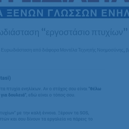
υρωδιάσταση “εργοστάσιο πτυχίων
ν Ευρωδιάσταση από διάφορα Μοντέλα Τεχνητής Νοημοσύνης, βρ