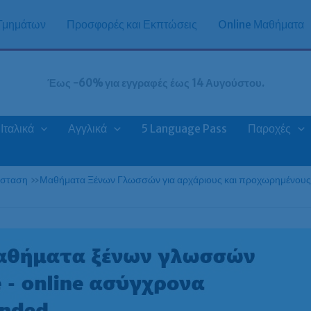
 Τμημάτων
Προσφορές και Εκπτώσεις
Online Μαθήματα
Έως -60% για εγγραφές έως 14 Αυγούστου.
Ιταλικά
Αγγλικά
5 Language Pass
Παροχές
άσταση
»
Μαθήματα Ξένων Γλωσσών για αρχάριους και προχωρημένους