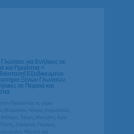
 Γλώσσες για Ενήλικες σε
ιά και Προάστια =
ιάσταση! Εξειδικευμένο
ιστήριο Ξένων Γλωσσών
ήλικες σε Πειραιά και
στια
στον Πειραιά και τις γύρω
ς (Κερατσίνι, Νίκαια, Κορυδαλλό,
 Φάληρο, Ταύρο, Μοσχάτο, Άγιο
 Ρέντη, Σαλαμίνα, Πέραμα,
σώνα κλπ; Ψάχνετε για