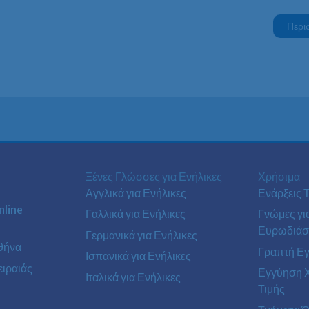
Περι
Ξένες Γλώσσες για Ενήλικες
Χρήσιμα
Αγγλικά για Ενήλικες
Ενάρξεις 
line
Γαλλικά για Ενήλικες
Γνώμες γι
Ευρωδιάσ
Γερμανικά για Ενήλικες
θήνα
Γραπτή Ε
Ισπανικά για Ενήλικες
ιραιάς
Εγγύηση 
Ιταλικά για Ενήλικες
Τιμής