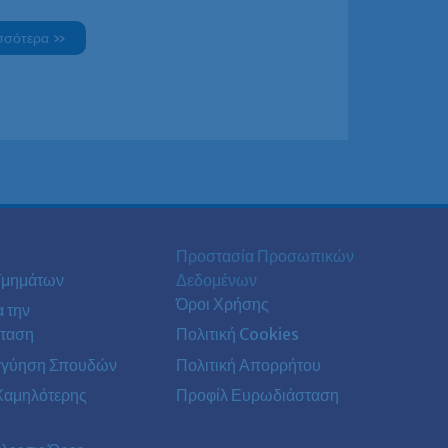
σσότερα »
Προστασία Προσωπικών
Τμημάτων
Δεδομένων
Όροι Χρήσης
α την
ταση
Πολιτική Cookies
γγύηση Σπουδών
Πολιτική Απορρήτου
Χαμηλότερης
Προφίλ Ευρωδιάσταση