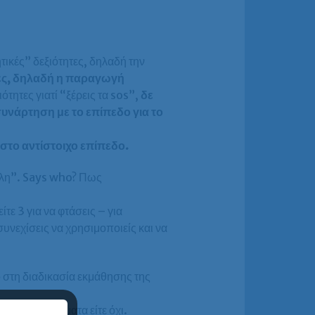
τικές” δεξιότητες, δηλαδή την
ητες, δηλαδή η παραγωγή
ότητες γιατί “ξέρεις τα sos”,
δε
συνάρτηση με το επίπεδο για το
στο αντίστοιχο επίπεδο.
ύλη”. Says who? Πως
ίτε 3 για να φτάσεις – για
συνεχίσεις να χρησιμοποιείς και να
στη διαδικασία εκμάθησης της
ύρρυθμα μαθήματα είτε όχι.