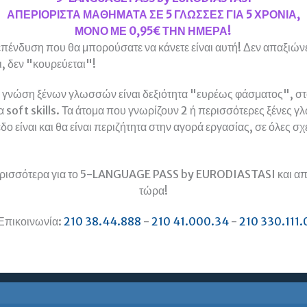
ΑΠΕΡΙΟΡΙΣΤΑ ΜΑΘΗΜΑΤΑ ΣΕ 5 ΓΛΩΣΣΕΣ ΓΙΑ 5 ΧΡΟΝΙΑ,
α ξένη γλώσσα (και να πιστοποιηθείς), δε σε καθιστά βαθμοθήρα ή
ΜΟΝΟ ΜΕ 0,95€ ΤΗΝ ΗΜΕΡΑ!
ι γρήγορα τους στόχους του;
πένδυση που θα μπορούσατε να κάνετε είναι αυτή! Δεν απαξιώνε
, δεν "κουρεύεται"!
ι εμάς ως Ευρωδιάσταση είναι να είμαστε χρήσιμοι στους σπουδ
 γνώση ξένων γλωσσών είναι δεξιότητα "ευρέως φάσματος", στο
και περισσότερα φροντιστήρια αυτοχαρακτηρίζονται ως “boutiqu
α soft skills. Τα άτομα που γνωρίζουν 2 ή περισσότερες ξένες γ
αμε 30 χρόνια πριν: λίγα λόγια, χαμηλό προφίλ, πολλή δουλειά
δο είναι και θα είναι περιζήτητα στην αγορά εργασίας, σε όλες σχ
ία από τις καλύτερες και πιο έμπειρες ομάδες καθηγητών ξένων 
ρισσότερα για το 5-LANGUAGE PASS by EURODIASTASI και απ
τώρα!
 γλωσσων
,
εξετασεις γλωσσομαθειας
,
μαθηματα ξενων γλωσσων 
Επικοινωνία:
210 38.44.888
-
210 41.000.34
-
210 330.111.
ταχυρρυθμα μαθηματα