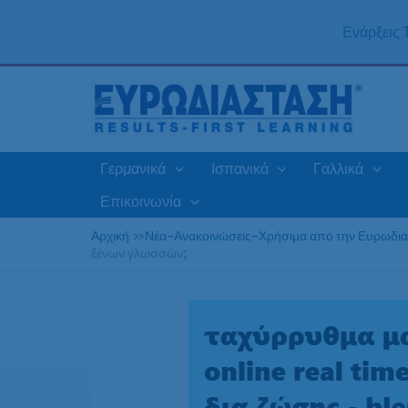
Μετάβαση
στο
Ενάρξεις
περιεχόμενο
Γερμανικά
Ισπανικά
Γαλλικά
Επικοινωνία
Αρχική
»
Νέα-Ανακοινώσεις-Χρήσιμα από την Ευρωδι
ξένων γλωσσών;