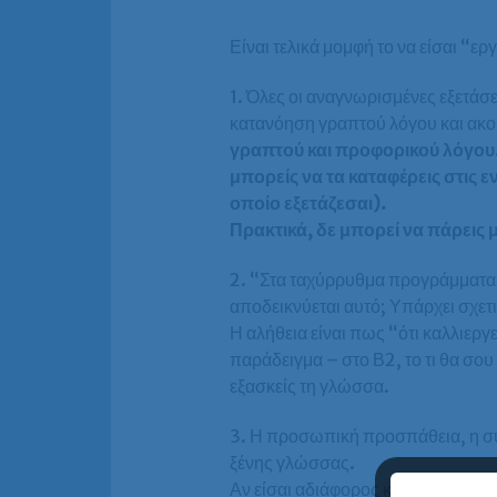
Είναι τελικά μομφή το να είσαι “ερ
1. Όλες οι αναγνωρισμένες εξετάσε
κατανόηση γραπτού λόγου και ακου
γραπτού και προφορικού λόγου
μπορείς να τα καταφέρεις στις ε
οποίο εξετάζεσαι).
Πρακτικά, δε μπορεί να πάρεις 
2. “Στα ταχύρρυθμα προγράμματα,
αποδεικνύεται αυτό; Υπάρχει σχετ
Η αλήθεια είναι πως “ότι καλλιεργεί
παράδειγμα – στο Β2, το τι θα σου 
εξασκείς τη γλώσσα.
3. Η προσωπική προσπάθεια, η συ
ξένης γλώσσας.
Αν είσαι αδιάφορος και δε μελετάς