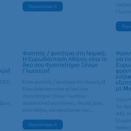
εξειδι
Περισσότερα »
Γλωσσ
Περι
Φοιτητής / φοιτήτρια στη Νομική;
Φροντ
H Ευρωδιάσταση Αθήνας είναι το
για εν
δικό σου Φροντιστήριο Ξένων
Ευρωδ
σών!
Γλωσσών!
φροντ
ενήλι
εξυπη
ΑΣΟΕΕ;
Είσαι φοιτητής / φοιτήτρια στη Νομική; H
με Me
Ευρωδιάσταση είναι το δικό σου
Φροντιστήριο Ξένων Γλωσσών
Αγίου 
 βρεις
αποκλειστικά για ενήλικες. Θα μας βρεις
1ος όρ
…
στην Αθήνα, κατηφορίζοντας την…
44). Α
(Δημοτ
Περισσότερα »
metro 