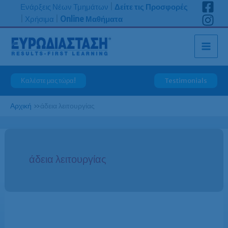
Μετάβαση
Ενάρξεις Νέων Τμημάτων
|
Δείτε τις Προσφορές
στο
|
Χρήσιμα
|
Online Μαθήματα
περιεχόμενο
Καλέστε μας τώρα!
Testimonials
Αρχική
»
άδεια λειτουργίας
άδεια λειτουργίας