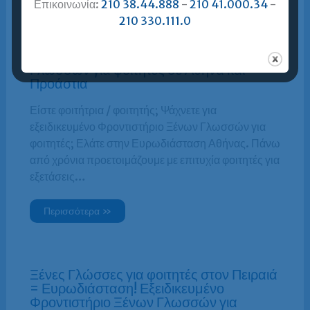
Επικοινωνία:
210 38.44.888
-
210 41.000.34
-
210 330.111.0
Ξένες Γλώσσες για φοιτητές σε Αθήνα και
Προάστια = Ευρωδιάσταση!
Εξειδικευμένο Φροντιστήριο Ξένων
Γλωσσών για φοιτητές σε Αθήνα και
Προάστια
Είστε φοιτήτρια / φοιτητής; Ψάχνετε για
εξειδικευμένο Φροντιστήριο Ξένων Γλωσσών για
φοιτητές; Ελάτε στην Ευρωδιάσταση Αθήνας. Πάνω
από χρόνια προετοιμάζουμε με επιτυχία φοιτητές για
εξετάσεις…
Περισσότερα »
Ξένες Γλώσσες για φοιτητές στον Πειραιά
= Ευρωδιάσταση! Εξειδικευμένο
Φροντιστήριο Ξένων Γλωσσών για