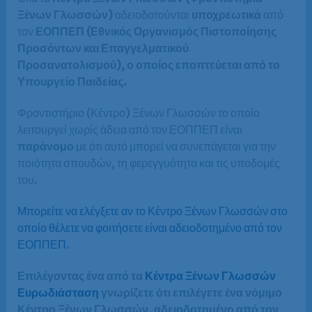
Ξένων Γλωσσών)
αδειοδοτούνται
υποχρεωτικά
από
τον
ΕΟΠΠΕΠ (Εθνικός Οργανισμός Πιστοποίησης
Προσόντων και Επαγγελματικού
Προσανατολισμού), ο οποίος εποπτεύεται από το
Υπουργείο Παιδείας.
Φροντιστήριο (Κέντρο) Ξένων Γλωσσών το οποίο
λειτουργεί χωρίς άδεια από τον ΕΟΠΠΕΠ είναι
παράνομο
με ότι αυτό μπορεί να συνεπάγεται για την
ποιότητα σπουδών, τη φερεγγυότητα και τις υποδομές
του.
Μπορείτε να ελέγξετε αν το Κέντρο Ξένων Γλωσσών στο
οποίο θέλετε να φοιτήσετε είναι αδειοδοτημένο από τον
ΕΟΠΠΕΠ
.
Επιλέγοντας ένα από τα
Κέντρα Ξένων Γλωσσών
Ευρωδιάσταση
γνωρίζετε ότι επιλέγετε ένα νόμιμο
Κέντρο Ξένων Γλωσσών, αδειοδοτημένο από τον