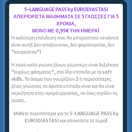
5-LANGUAGE PASS by EURODIASTASI
Περισσότερα »
ΑΠΕΡΙΟΡΙΣΤΑ ΜΑΘΗΜΑΤΑ ΣΕ 5 ΓΛΩΣΣΕΣ ΓΙΑ 5
ΧΡΟΝΙΑ,
ΜΟΝΟ ΜΕ 0,95€ ΤΗΝ ΗΜΕΡΑ!
Η καλύτερη επένδυση που θα μπορούσατε να κάνετε
Φροντιστήριο ξένων γλωσσών για
είναι αυτή! Δεν απαξιώνεται, δεν φορολογείται, δεν
ενήλικες στον Πειραιά = Ευρωδιάσταση!
Εξειδικευμένο φροντιστήριο ξένων
"κουρεύεται"!
γλωσσών για ενήλικες στον Πειραιά που
εξυπηρετεί και τις γύρω περιοχές με
Η πολύ καλή γνώση ξένων γλωσσών είναι δεξιότητα
Metro και Ηλεκτρικό.
"ευρέως φάσματος", στο ίδιο επίπεδο με τα soft
skills. Τα άτομα που γνωρίζουν 2 ή περισσότερες
Αγίου Κωνσταντίνου 11, Στοά Θεολόγου, 1ος
ξένες γλώσσες σε άριστο επίπεδο είναι και θα είναι
όροφος (είσοδος και από Τσαμαδού 44). Αν
περιζήτητα στην αγορά εργασίας, σε όλες σχεδόν τις
χρησιμοποιείτε το metro (Δημοτικό Θέατρο),
χώρες.
βγαίνοντας από το metro μπαίνετε στη Στοά…
Μάθετε περισσότερα για το 5-LANGUAGE PASS by
Περισσότερα »
EURODIASTASI και αποκτήστε το τώρα!