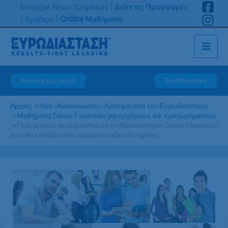
Μετάβαση
Ενάρξεις Νέων Τμημάτων
|
Δείτε τις Προσφορές
στο
|
Χρήσιμα
|
Online Μαθήματα
περιεχόμενο
Καλέστε μας τώρα!
Testimonials
Αρχική
»
Νέα-Ανακοινώσεις-Χρήσιμα από την Ευρωδιάσταση
»
Μαθήματα Ξένων Γλωσσών για αρχάριους και προχωρημένους
»
Πώς μπορώ να βεβαιωθώ ότι το Φροντιστήριο Ξένων Γλωσσών
που θα επιλέξω είναι νόμιμο και αδειοδοτημένο;