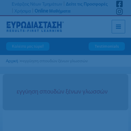
Μετάβαση
Ενάρξεις Νέων Τμημάτων
|
Δείτε τις Προσφορές
στο
|
Χρήσιμα
|
Online Μαθήματα
περιεχόμενο
Καλέστε μας τώρα!
Testimonials
Αρχική
»
εγγύηση σπουδών ξένων γλωσσών
εγγύηση σπουδών ξένων γλωσσών