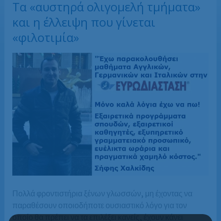
Τα «αυστηρά ολιγομελή τμήματα»
και η έλλειψη που γίνεται
«φιλοτιμία»
Πολλά φροντιστήρια ξένων γλωσσών, μη έχοντας να
παραθέσουν οποιοδήποτε ουσιαστικό λόγο για τον
οποίο θα πρέπει να τα επιλέξει κανείς, έχουν κάνει