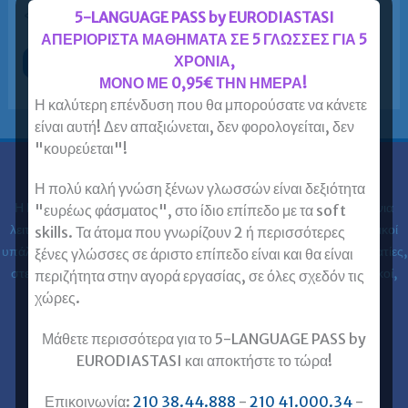
«σημαία» τα «αυστηρά […]
5-LANGUAGE PASS by EURODIASTASI
ΑΠΕΡΙΟΡΙΣΤΑ ΜΑΘΗΜΑΤΑ ΣΕ 5 ΓΛΩΣΣΕΣ ΓΙΑ 5
ΧΡΟΝΙΑ,
Τα
Περισσότερα »
«αυστηρά
ΜΟΝΟ ΜΕ 0,95€ ΤΗΝ ΗΜΕΡΑ!
ολιγομελή
τμήματα»
Η καλύτερη επένδυση που θα μπορούσατε να κάνετε
και
είναι αυτή! Δεν απαξιώνεται, δεν φορολογείται, δεν
η
έλλειψη
"κουρεύεται"!
που
γίνεται
«φιλοτιμία»
Ευρωδιάσταση
Η πολύ καλή γνώση ξένων γλωσσών είναι δεξιότητα
Η Ευρωδιάσταση Κέντρα Ξένων Γλωσσών Ενηλίκων στα
30 χρόνια
"ευρέως φάσματος", στο ίδιο επίπεδο με τα soft
λειτουργίας της έχει εκπαιδεύσει 61.000 ενήλικες (φοιτητές, ιδιωτικοί
skills. Τα άτομα που γνωρίζουν 2 ή περισσότερες
υπάλληλοι, δημόσιοι υπάλληλοι, στρατιωτικοί, ελεύθεροι επαγγελματίες,
ξένες γλώσσες σε άριστο επίπεδο είναι και θα είναι
στελέχη επιχειρήσεων, επαγγελματίες, ιατροί, νοσηλευτές, μηχανικοί,
περιζήτητα στην αγορά εργασίας, σε όλες σχεδόν τις
κλπ) στις ξένες γλώσσες.
χώρες.
Μάθετε περισσότερα για το 5-LANGUAGE PASS by
Επικοινωνία με Ευρωδιάσταση
EURODIASTASI και αποκτήστε το τώρα!
Ευρωδιάσταση Online Μαθήματα
Ευρωδιάσταση Αθήνα
Επικοινωνία:
210 38.44.888
-
210 41.000.34
-