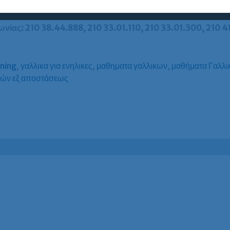
ές πληροφορίες για τη διαδικασία και περιεχόμενο των εξετάσε
νίας: 210 38.44.888, 210 33.01.110, 210 33.01.300, 210 4
rning
,
γαλλικα για ενηλικες
,
μαθηματα γαλλικων
,
μαθήματα Γαλλι
κών εξ αποστάσεως