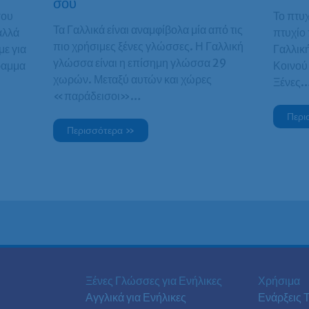
σου
σου
Το πτυχ
Τα Γαλλικά είναι αναμφίβολα μία από τις
αλλά
πτυχίο 
πιο χρήσιμες ξένες γλώσσες. Η Γαλλική
με για
Γαλλικ
γλώσσα είναι η επίσημη γλώσσα 29
ραμμα
Κοινού
χωρών. Μεταξύ αυτών και χώρες
Ξένες
«παράδεισοι»…
Περι
Περισσότερα »
Ξένες Γλώσσες για Ενήλικες
Χρήσιμα
Αγγλικά για Ενήλικες
Ενάρξεις 