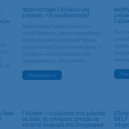
–
Φροντιστήριο Γαλλικών για
Μαθήμ
ενήλικες = Ευρωδιάσταση!
ενήλικ
ικών
Γαλλικ
Φροντιστήρια Γαλλικών υπάρχουν
Είναι 
πολλά. Εσχάτως, όλο και περισσότερα
μαθημά
από αυτά αυτοαποκαλούνται “ειδικοί
στε
οργανω
στους ενήλικες”, χωρίς φυσικά αυτός ο
 τις
παρέχο
«τίτλος» να ανταποκρίνεται στην
ι
καλύτε
πραγματικότητα. Επιλέγοντας…
ς τις
Περι
Περισσότερα »
 δικό
Γαλλικά – η γλώσσα που μιλιέται
Εξετά
Ο
σε όλες τις ηπείρους μπορεί να
DELF 
κάνει τη διαφορά στο βιογραφικό
πληρ