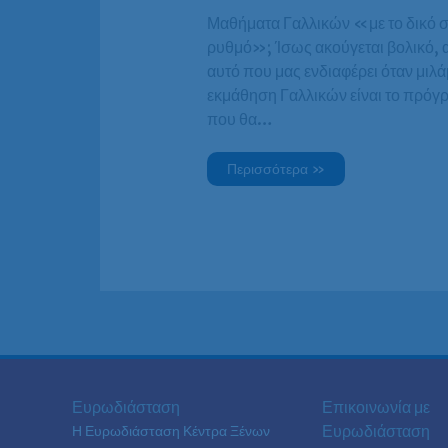
Μαθήματα Γαλλικών «με το δικό 
ρυθμό»; Ίσως ακούγεται βολικό, 
αυτό που μας ενδιαφέρει όταν μιλά
εκμάθηση Γαλλικών είναι το πρόγ
που θα…
Περισσότερα »
Ευρωδιάσταση
Επικοινωνία με
Ευρωδιάσταση
Η Ευρωδιάσταση Κέντρα Ξένων