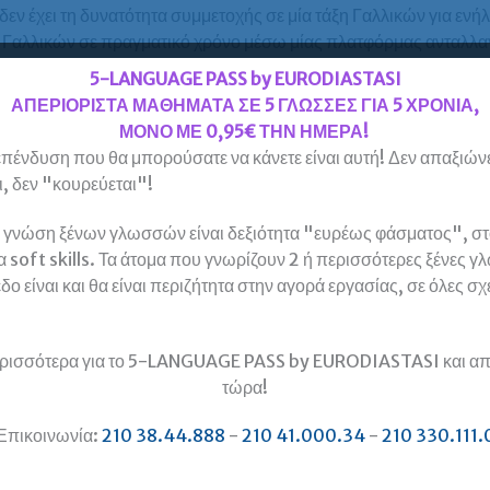
ν έχει τη δυνατότητα συμμετοχής σε μία τάξη Γαλλικών για ενήλι
 Γαλλικών σε πραγματικό χρόνο μέσω μίας πλατφόρμας ανταλλαγή
πιλογή αυτή εξασφαλίζει στον “απομακρυσμένο” σπουδαστή τη 
5-LANGUAGE PASS by EURODIASTASI
χρόνο, χωρίς καμία ουσιαστική διαφορά από τη φοίτηση με φυσι
ΑΠΕΡΙΟΡΙΣΤΑ ΜΑΘΗΜΑΤΑ ΣΕ 5 ΓΛΩΣΣΕΣ ΓΙΑ 5 ΧΡΟΝΙΑ,
ΜΟΝΟ ΜΕ 0,95€ ΤΗΝ ΗΜΕΡΑ!
ς” για την εκμάθηση Γαλλικών χωρίς τη συνεχή υποστήριξη ενός
πένδυση που θα μπορούσατε να κάνετε είναι αυτή! Δεν απαξιώνε
εται συνήθως άστοχη επιλογή, με φτωχά αποτελέσματα. Συνήθως
, δεν "κουρεύεται"!
τοιο προϊόν στρέφονται μετά από σύντομο χρονικό διάστημα σε 
υ να έχουν άμεσα και απτά αποτελέσματα, καθώς διαπιστώνουν ότ
 γνώση ξένων γλωσσών είναι δεξιότητα "ευρέως φάσματος", στο
μαστούν για διπλώματα όπως το DELF και το DALF) μόνο με τη χ
α soft skills. Τα άτομα που γνωρίζουν 2 ή περισσότερες ξένες γ
πως και η προετοιμασία για ένα πτυχίο Γαλλικών όπως το DELF
δο είναι και θα είναι περιζήτητα στην αγορά εργασίας, σε όλες σχ
αλληλεπίδραση με την υπόλοιπη τάξη.
υδαστές της οι οποίοι δεν μπορούν να έχουν φυσική παρουσία σ
ρισσότερα για το 5-LANGUAGE PASS by EURODIASTASI και απ
υμούν να μετακινούνται, τη δυνατότητα να παρακολουθήσουν live
τώρα!
.
Επικοινωνία:
210 38.44.888
-
210 41.000.34
-
210 330.111.
ές πληροφορίες για τη διαδικασία και περιεχόμενο των εξετάσε