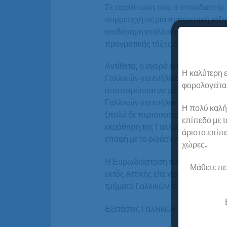
Σε περίπτωση που ο σπουδαστής δε
συμμετοχή σε μία πραγματική τάξη
ισοδύναμη εναλλακτική λύση. Η ε
πραγματικής τάξης σε πραγματικό 
Αντίθετα, η αγορά ενός “προϊόντο
Η καλύτερη ε
Γαλλικών για ενήλικες αποδεικνύ
φορολογείται
αποπειρώνται να μάθουν με ένα τέ
Γαλλικών για ενήλικες προκειμένο
Η πολύ καλή
(πολύ δε περισσότερο να προετοι
επίπεδο με τ
εκμάθηση της Γαλλικής γλώσσας, ό
άριστο επίπε
επαφή με το διδάσκοντα αλλά και 
χώρες.
Η Ευρωδιάσταση παρέχει στους σπο
Μάθετε πε
εκτός Αττικής είτε γιατί δεν επιθ
τμήματα Γαλλικών που προσφέρει
Εξετάσεις Γαλλικών B2 –
Αναλυτικ