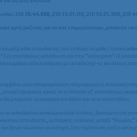
α για 2η ξένη γλώσσα!
νίας: 210 38.44.888, 210 33.01.110, 210 33.01.300, 210 4
ουμε εμείς μαζί σας για να σας ενημερώσουμε, μπορείτε ν
 γνωρίζει κάθε σπουδαστής που επιθυμεί να μάθει Γαλλικά onlin
ve”) εξ αποστάσεως εκπαίδευση και στην “ασύγχρονη” εξ αποσ
 περιλαμβάνει αλληλεπίδραση με εκπαιδευτή/-ες και άλλους εκ
περιλαμβάνει μόνο απομνημόνευση πληροφοριών ή ανταλλαγή π
, μπορεί προφανώς κανείς να το διδαχθεί εξ’ αποστάσεως ακόμ
ου θα μπορούσε να αγοράσει ένα βιβλίο και να το αποστηθίσει.
υ το εκπαιδευτικό αντικείμενο είναι σύνθετο, βασισμένο στη συ
όλοιπους σπουδαστές, με διαρκείς εναλλαγές μεταξύ “θεωρίας”
 και ξένων γλωσσών γενικότερα; Στην περίπτωση αυτή η ασύγχρ