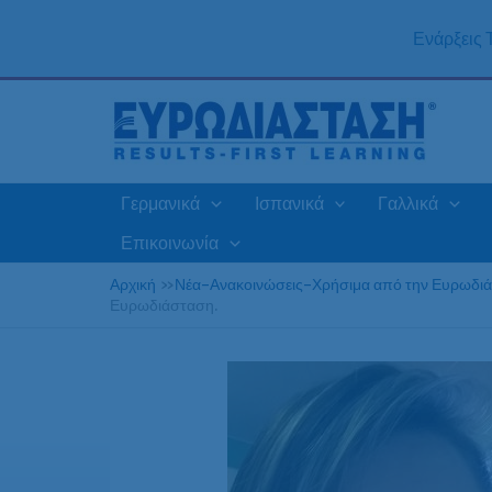
Μετάβαση
στο
Ενάρξεις
περιεχόμενο
Γερμανικά
Ισπανικά
Γαλλικά
Επικοινωνία
Αρχική
»
Νέα-Ανακοινώσεις-Χρήσιμα από την Ευρωδι
Ευρωδιάσταση.