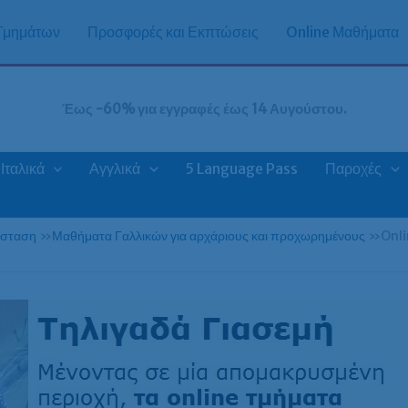
 Τμημάτων
Προσφορές και Εκπτώσεις
Online Μαθήματα
Έως -60% για εγγραφές έως 14 Αυγούστου.
Ιταλικά
Αγγλικά
5 Language Pass
Παροχές
άσταση
»
Μαθήματα Γαλλικών για αρχάριους και προχωρημένους
»
Onli