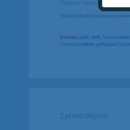
Εξετάσεις Γαλλικών C2 –
Αναλυτικ
Πανελλαδικά τηλέφωνα επικοινω
Ετικέτες:
dalf
,
delf
,
Γαλλικά elea
Γαλλικών online
,
μαθήματα Γαλλι
Σχετικά Θέματα