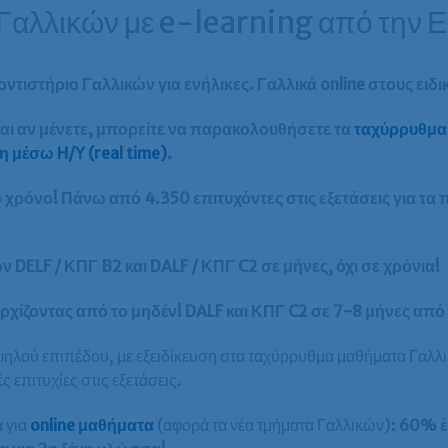
Γαλλικών με e-learning από την 
ντιστήριο Γαλλικών για ενήλικες. Γαλλικά online στους ειδι
αι αν μένετε, μπορείτε να παρακολουθήσετε τα
ταχύρρυθμα 
 μέσω H/Y (real time)
.
χρόνο! Πάνω από 4.350 επιτυχόντες στις εξετάσεις για τα π
DELF / ΚΠΓ B2 και DALF / ΚΠΓ C2 σε μήνες, όχι σε χρόνια!
αρχίζοντας από το μηδέν! DALF και ΚΠΓ C2 σε 7-8 μήνες από
ού επιπέδου, με εξειδίκευση στα ταχύρρυθμα μαθήματα Γαλλι
ς επιτυχίες στις εξετάσεις.
 για
online μαθήματα
(αφορά τα νέα τμήματα Γαλλικών):
60% 