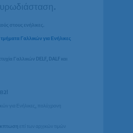
Ευρωδιάσταση.
κούς στους ενήλικες
.
τμήματα Γαλλικών για Ενήλικες
τυχία Γαλλικών DELF, DALF και
 Β2!
κών για Ενήλικες, πολύχρονη
έκπτωση
επί των αρχικών τιμών