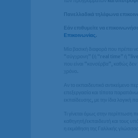
των προγραμμάτων
και υποτροφί
Πανελλαδικά τηλέφωνα επικοινω
Εάν επιθυμείτε να επικοινωνήσ
Επικοινωνίας
.
Μία βασική διαφορά που πρέπει να
“σύγχρονη” (ή “real time” ή “li
που είναι “κονσέρβα”, καθώς δεν
χρόνο.
Αν το εκπαιδευτικό αντικείμενο 
επεξεργασία και τίποτα παραπάνω
εκπαίδευσης, με την ίδια λογική π
Τι γίνεται όμως στην περίπτωση πο
καθηγητή/εκπαιδευτή και τους υπ
η εκμάθηση της Γαλλικής γλώσσας