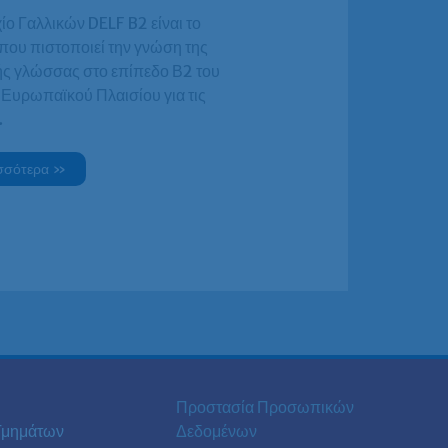
ίο Γαλλικών DELF B2 είναι το
που πιστοποιεί την γνώση της
ής γλώσσας στο επίπεδο Β2 του
 Ευρωπαϊκού Πλαισίου για τις
…
σσότερα »
Προστασία Προσωπικών
Τμημάτων
Δεδομένων