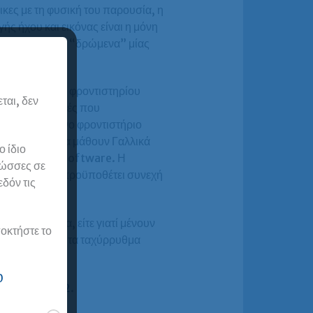
κες με τη φυσική του παρουσία, η
ς ήχου και εικόνας είναι η μόνη
συμμετοχή στα “δρώμενα” μίας
κή παρουσία.
 καταξιωμένου φροντιστηρίου
ται, δεν
, οι σπουδαστές που
ένα δοκιμασμένο φροντιστήριο
ι δε γίνεται να μάθουν Γαλλικά
 ίδιο
ρήση κάποιου software. Η
λώσσες σε
 και το DALF, προϋποθέτει συνεχή
εδόν τις
τα μαθήματα, είτε γιατί μένουν
οκτήστε το
 εξ αποστάσεως τα ταχύρρυθμα
0
ων Γαλλικών B2
.