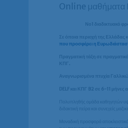
Online μαθήματα 
Νο1 διαδικτυακό φρο
Σε όποια περιοχή της Ελλάδας κ
που προσφέρει η Ευρωδιάσταση
Πραγματική τάξη σε πραγματικό 
ΚΠΓ.
Αναγνωρισμένα πτυχία Γαλλικών 
DELF και ΚΠΓ B2 σε 6-11 μήνες 
Πολυπληθής ομάδα καθηγητών υψηλ
διδακτική πείρα και συνεχείς μαζικέ
Μοναδική προσφορά αποκλειστικά