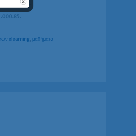
ων Γαλλικών C2
.
1.000.85.
κών elearning
,
μαθήματα