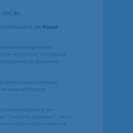
1.000.85.
α συμπληρώσετε μία
Φόρμα
e είναι αυτή ανάμεσα στη
τάσεως εκπαίδευση, αυτή δηλαδή
παιδευόμενους σε πραγματικό
ληροφοριών χωρίς περαιτέρω
α και μέσω ασύγχρονης
νεχή αλληλεπίδραση με τον
 και “πρακτικής εφαρμογής”, όπως
ονη εκπαίδευση δεν ενδείκνυται.