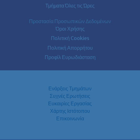
Τμήματα Όλες τις Ώρες
Προστασία Προσωπικών Δεδομένων
Όροι Χρήσης
Πολιτική Cookies
Πολιτική Απορρήτου
Προφίλ Ευρωδιάσταση
Ενάρξεις Τμημάτων
Συχνές Ερωτήσεις
Ευκαιρίες Εργασίας
Χάρτης Ιστότοπου
Επικοινωνία