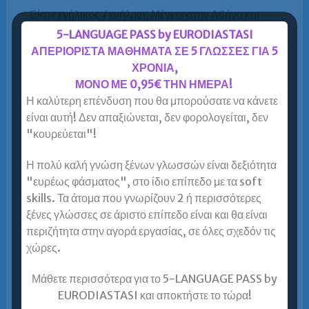
Είστε ενήλικος / ενήλικη; Μένετε στην Αθήνα και
ψάχνετε για ένα φροντιστήριο ξένων γλωσσών που
5-LANGUAGE PASS by EURODIASTASI
θα σας προσφέρει ολοκληρωμένη και
ΑΠΕΡΙΟΡΙΣΤΑ ΜΑΘΗΜΑΤΑ ΣΕ 5 ΓΛΩΣΣΕΣ ΓΙΑ 5
αποτελεσματική προετοιμασία για πτυχία Αγγλικών
ΧΡΟΝΙΑ,
(Lower…
ΜΟΝΟ ΜΕ 0,95€ ΤΗΝ ΗΜΕΡΑ!
Η καλύτερη επένδυση που θα μπορούσατε να κάνετε
Περισσότερα »
είναι αυτή! Δεν απαξιώνεται, δεν φορολογείται, δεν
"κουρεύεται"!
Η πολύ καλή γνώση ξένων γλωσσών είναι δεξιότητα
Φροντιστήρια Ξένων Γλωσσών +
"ευρέως φάσματος", στο ίδιο επίπεδο με τα soft
Πειραιάς = Ευρωδιάσταση!
skills. Τα άτομα που γνωρίζουν 2 ή περισσότερες
ξένες γλώσσες σε άριστο επίπεδο είναι και θα είναι
Είστε ενήλικος / ενήλικη; Μένετε στον Πειραιά και
περιζήτητα στην αγορά εργασίας, σε όλες σχεδόν τις
ψάχνετε για ένα φροντιστήριο ξένων γλωσσών που
χώρες.
θα σας προσφέρει σε χρόνο-ρεκόρ ολοκληρωμένη
και αποτελεσματική προετοιμασία προκειμένου
Μάθετε περισσότερα για το 5-LANGUAGE PASS by
να…
EURODIASTASI και αποκτήστε το τώρα!