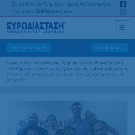
Μετάβαση
Ενάρξεις Νέων Τμημάτων
|
Δείτε τις Προσφορές
στο
|
Χρήσιμα
|
Online Μαθήματα
περιεχόμενο
Καλέστε μας τώρα!
Testimonials
Αρχική
»
Νέα-Ανακοινώσεις-Χρήσιμα από την Ευρωδιάσταση
»
Μαθήματα Ξένων Γλωσσών για αρχάριους και προχωρημένους
»
Γιατί οι καθηγητές ξένων γλωσσών στην Ευρωδιάσταση είναι
ξεχωριστοί;