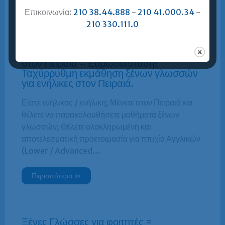
Περισσότερα »
Επικοινωνία:
210 38.44.888
-
210 41.000.34
-
210 330.111.0
Μαθήματα Ξένων Γλωσσών για ενήλικες
στον Πειραιά = Ευρωδιάσταση!
Ταχύρρυθμη εκμάθηση ξένων γλωσσών
για ενήλικες στον Πειραιά.
Είστε ενήλικος / ενήλικη; Μένετε στον Πειραιά και
θέλετε να παρακολουθήσετε μαθήματα ξένων
γλωσσών; Θέλετε ολοκληρωμένη και
αποτελεσματική προετοιμασία για πτυχία Αγγλικών
(Lower / Advanced…
Περισσότερα »
Ξένες Γλώσσες για φοιτητές =