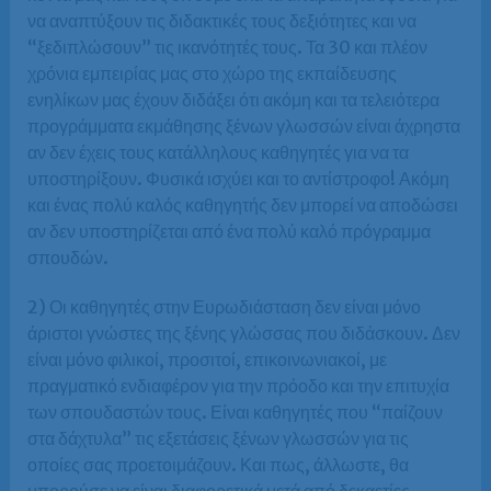
να αναπτύξουν τις διδακτικές τους δεξιότητες και να
“ξεδιπλώσουν” τις ικανότητές τους. Τα 30 και πλέον
χρόνια εμπειρίας μας στο χώρο της εκπαίδευσης
ενηλίκων μας έχουν διδάξει ότι ακόμη και τα τελειότερα
προγράμματα εκμάθησης ξένων γλωσσών είναι άχρηστα
αν δεν έχεις τους κατάλληλους καθηγητές για να τα
υποστηρίξουν. Φυσικά ισχύει και το αντίστροφο! Ακόμη
και ένας πολύ καλός καθηγητής δεν μπορεί να αποδώσει
αν δεν υποστηρίζεται από ένα πολύ καλό πρόγραμμα
σπουδών.
2) Οι καθηγητές στην Ευρωδιάσταση δεν είναι μόνο
άριστοι γνώστες της ξένης γλώσσας που διδάσκουν. Δεν
είναι μόνο φιλικοί, προσιτοί, επικοινωνιακοί, με
πραγματικό ενδιαφέρον για την πρόοδο και την επιτυχία
των σπουδαστών τους. Είναι καθηγητές που “παίζουν
στα δάχτυλα” τις εξετάσεις ξένων γλωσσών για τις
οποίες σας προετοιμάζουν. Και πως, άλλωστε, θα
μπορούσε να είναι διαφορετικά μετά από δεκαετίες