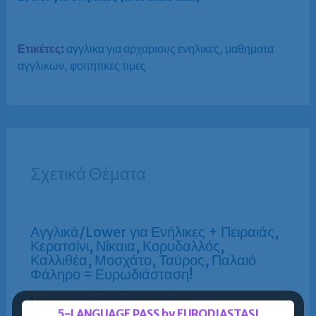
Ετικέτες:
αγγλικα για αρχαριους ενηλικες
,
μαθηματα
αγγλικων
,
φοιτητικες τιμες
Σχετικά Θέματα
Αγγλικά/Lower για Ενήλικες + Πειραιάς,
Κερατσίνι, Νίκαια, Κορυδαλλός,
Καλλιθέα, Μοσχάτο, Ταύρος, Παλαιό
Φάληρο = Ευρωδιάσταση!
Μένετε στον Πειραιά και τις γύρω
5-LANGUAGE PASS by EURODIASTASI