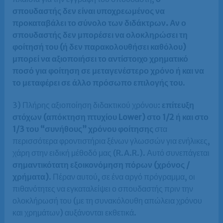
σπουδαστής δεν είναι υποχρεωμένος να
προκαταβάλει το σύνολο των διδάκτρων. Αν ο
σπουδαστής δεν μπορέσει να ολοκληρώσει τη
φοίτησή του (ή δεν παρακολουθήσει καθόλου)
μπορεί να αξιοποιήσει το αντίστοιχο χρηματικό
ποσό για φοίτηση σε μεταγενέστερο χρόνο ή και να
το μεταφέρει σε άλλο πρόσωπο επιλογής του
.
3) Πλήρης αξιοποίηση διδακτικού χρόνου:
επίτευξη
στόχων (απόκτηση πτυχίου Lower) στο 1/2 ή και στο
1/3 του “συνήθους” χρόνου φοίτησης
στα
περισσότερα φροντιστήρια ξένων γλωσσών για ενήλικες,
χάρη στην ειδική μέθοδό μας (R.A.R.). Αυτό συνεπάγεται
σημαντικότατη εξοικονόμηση πόρων (χρόνος /
χρήματα)
. Πέραν αυτού, σε ένα αργό πρόγραμμα, οι
πιθανότητες να εγκαταλείψει ο σπουδαστής πριν την
ολοκλήρωσή του (με τη συνακόλουθη απώλεια χρόνου
και χρημάτων) αυξάνονται εκθετικά.