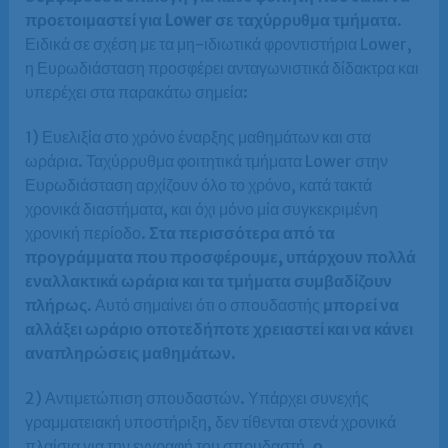
προετοιμαστεί για Lower σε ταχύρρυθμα τμήματα
.
Ειδικά σε σχέση με τα μη-ιδιωτικά φροντιστήρια Lower,
η Ευρωδιάσταση προσφέρει ανταγωνιστικά δίδακτρα και
υπερέχει στα παρακάτω σημεία:
1) Ευελιξία στο χρόνο έναρξης μαθημάτων και στα
ωράρια. Ταχύρρυθμα φοιτητικά τμήματα Lower στην
Ευρωδιάσταση αρχίζουν όλο το χρόνο, κατά τακτά
χρονικά διαστήματα, και όχι μόνο μία συγκεκριμένη
χρονική περίοδο.
Στα περισσότερα από τα
προγράμματα που προσφέρουμε, υπάρχουν πολλά
εναλλακτικά ωράρια και τα τμήματα συμβαδίζουν
πλήρως
. Αυτό σημαίνει ότι ο σπουδαστής
μπορεί να
αλλάξει ωράριο οποτεδήποτε χρειαστεί και να κάνει
αναπληρώσεις μαθημάτων
.
2) Αντιμετώπιση σπουδαστών. Υπάρχει συνεχής
γραμματειακή υποστήριξη, δεν τίθενται στενά χρονικά
πλαίσια για την εγγραφή του σπουδαστή,
ο