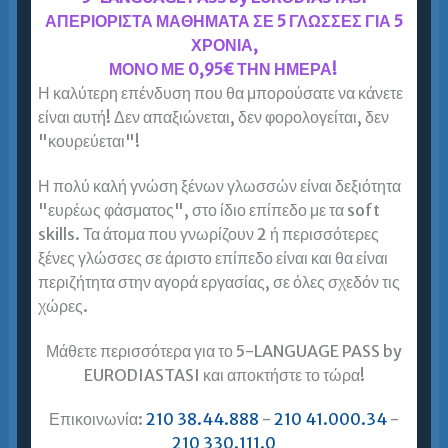
περιοχές (Κερατσίνι, Νίκαια, Κορυδαλλό, Παλαιό
ΑΠΕΡΙΟΡΙΣΤΑ ΜΑΘΗΜΑΤΑ ΣΕ 5 ΓΛΩΣΣΕΣ ΓΙΑ 5
Φάληρο, Ταύρο, Μοσχάτο, Άγιο Ιωάννη Ρέντη,
ΧΡΟΝΙΑ,
Σαλαμίνα, Πέραμα, Δραπετσώνα κλπ); Ψάχνετε
ΜΟΝΟ ΜΕ 0,95€ ΤΗΝ ΗΜΕΡΑ!
για εξειδικευμένο Φροντιστήριο Αγγλικών –
Η καλύτερη επένδυση που θα μπορούσατε να κάνετε
Lower…
είναι αυτή! Δεν απαξιώνεται, δεν φορολογείται, δεν
"κουρεύεται"!
Περισσότερα »
Η πολύ καλή γνώση ξένων γλωσσών είναι δεξιότητα
"ευρέως φάσματος", στο ίδιο επίπεδο με τα soft
skills. Τα άτομα που γνωρίζουν 2 ή περισσότερες
Αγγλικά για Ενήλικες σε Αθήνα και
Προάστια = Ευρωδιάσταση!
ξένες γλώσσες σε άριστο επίπεδο είναι και θα είναι
Εξειδικευμένο Φροντιστήριο Αγγλικών για
περιζήτητα στην αγορά εργασίας, σε όλες σχεδόν τις
Ενήλικες σε Αθήνα και Προάστια
χώρες.
Μένετε στην Αθήνα και τις γύρω περιοχές (Κυψέλη,
Μάθετε περισσότερα για το 5-LANGUAGE PASS by
Πατήσια, Γαλάτσι, Αμπελόκηπους, Ζωγράφου,
EURODIASTASI και αποκτήστε το τώρα!
Παγκράτι, Ιλίσια, Χολαργό, Περιστέρι, Ίλιον,
Πετρούπολη, Νέο Ηράκλειο, Μαρούσι, Νέα
Επικοινωνία:
210 38.44.888
-
210 41.000.34
-
Φιλαδέλφεια, Μεταμόρφωση, Κουκάκι,…
210 330.111.0