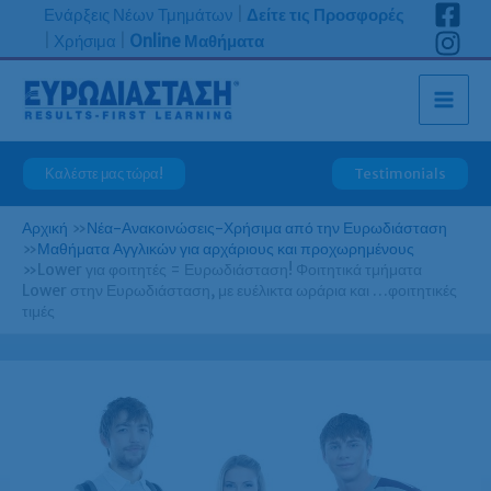
Μετάβαση
Ενάρξεις Νέων Τμημάτων
|
Δείτε τις Προσφορές
στο
|
Χρήσιμα
|
Online Μαθήματα
περιεχόμενο
Καλέστε μας τώρα!
Testimonials
Αρχική
»
Νέα-Ανακοινώσεις-Χρήσιμα από την Ευρωδιάσταση
»
Μαθήματα Αγγλικών για αρχάριους και προχωρημένους
»
Lower για φοιτητές = Ευρωδιάσταση! Φοιτητικά τμήματα
Lower στην Ευρωδιάσταση, με ευέλικτα ωράρια και …φοιτητικές
τιμές