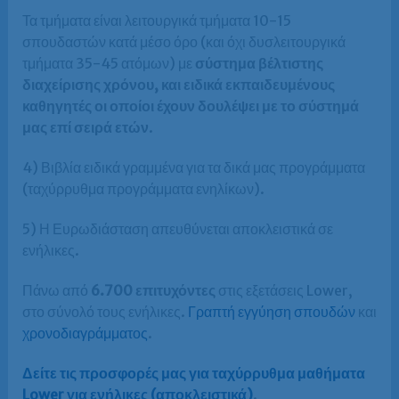
Τα τμήματα είναι λειτουργικά τμήματα 10-15
σπουδαστών κατά μέσο όρο (και όχι δυσλειτουργικά
τμήματα 35-45 ατόμων) με
σύστημα βέλτιστης
διαχείρισης χρόνου, και ειδικά εκπαιδευμένους
καθηγητές οι οποίοι έχουν δουλέψει με το σύστημά
μας επί σειρά ετών
.
4) Βιβλία ειδικά γραμμένα για τα δικά μας προγράμματα
(ταχύρρυθμα προγράμματα ενηλίκων).
5) Η Ευρωδιάσταση απευθύνεται αποκλειστικά σε
ενήλικες.
Πάνω από
6.700 επιτυχόντες
στις εξετάσεις Lower,
στο σύνολό τους ενήλικες.
Γραπτή εγγύηση σπουδών
και
χρονοδιαγράμματος
.
Δείτε τις προσφορές μας για ταχύρρυθμα μαθήματα
Lower για ενήλικες (αποκλειστικά)
.