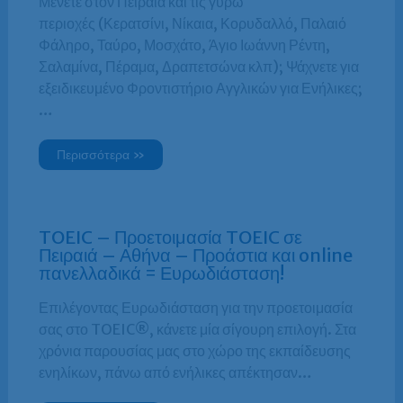
Μένετε στον Πειραιά και τις γύρω
περιοχές (Κερατσίνι, Νίκαια, Κορυδαλλό, Παλαιό
Φάληρο, Ταύρο, Μοσχάτο, Άγιο Ιωάννη Ρέντη,
Σαλαμίνα, Πέραμα, Δραπετσώνα κλπ); Ψάχνετε για
εξειδικευμένο Φροντιστήριο Αγγλικών για Ενήλικες;
…
Περισσότερα »
TOEIC – Προετοιμασία TOEIC σε
Πειραιά – Αθήνα – Προάστια και online
πανελλαδικά = Ευρωδιάσταση!
Επιλέγοντας Ευρωδιάσταση για την προετοιμασία
σας στο TOEIC®, κάνετε μία σίγουρη επιλογή. Στα
χρόνια παρουσίας μας στο χώρο της εκπαίδευσης
ενηλίκων, πάνω από ενήλικες απέκτησαν…