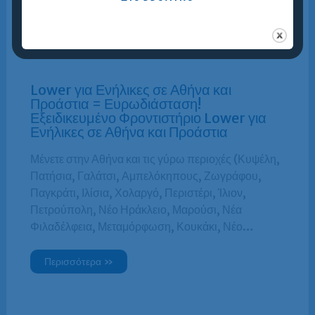
Περισσότερα »
Lower για Ενήλικες σε Αθήνα και
Προάστια = Ευρωδιάσταση!
Εξειδικευμένο Φροντιστήριο Lower για
Ενήλικες σε Αθήνα και Προάστια
Μένετε στην Αθήνα και τις γύρω περιοχές (Κυψέλη,
Πατήσια, Γαλάτσι, Αμπελόκηπους, Ζωγράφου,
Παγκράτι, Ιλίσια, Χολαργό, Περιστέρι, Ίλιον,
Πετρούπολη, Νέο Ηράκλειο, Μαρούσι, Νέα
Φιλαδέλφεια, Μεταμόρφωση, Κουκάκι, Νέο…
Περισσότερα »