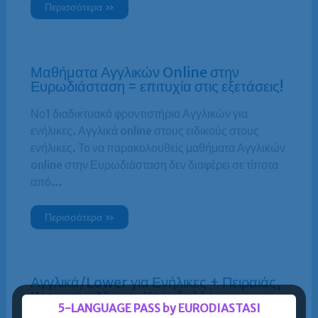
Περισσότερα »
Μαθήματα Αγγλικών Online στην
Ευρωδιάσταση = επιτυχία στις εξετάσεις!
Νο1 διαδικτυακό φροντιστήριο Αγγλικών για
ενήλικες. Αγγλικά online στους ειδικούς στους
ενήλικες. Το να παρακολουθείς μαθήματα Αγγλικών
online στην Ευρωδιάσταση δεν διαφέρει σε τίποτα
από…
Περισσότερα »
Αγγλικά/Lower για Ενήλικες + Πειραιάς,
Κερατσίνι, Νίκαια, Κορυδαλλός,
5-LANGUAGE PASS by EURODIASTASI
Καλλιθέα, Μοσχάτο, Ταύρος, Παλαιό