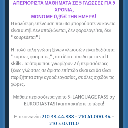
Φάληρο = Ευρωδιάσταση!
ΑΠΕΡΙΟΡΙΣΤΑ ΜΑΘΗΜΑΤΑ ΣΕ 5 ΓΛΩΣΣΕΣ ΓΙΑ 5
ΧΡΟΝΙΑ,
Μένετε στον Πειραιά και τις γύρω
ΜΟΝΟ ΜΕ 0,95€ ΤΗΝ ΗΜΕΡΑ!
περιοχές (Κερατσίνι, Νίκαια, Κορυδαλλό, Παλαιό
Η καλύτερη επένδυση που θα μπορούσατε να κάνετε
Φάληρο, Ταύρο, Μοσχάτο, Άγιο Ιωάννη Ρέντη,
είναι αυτή! Δεν απαξιώνεται, δεν φορολογείται, δεν
Σαλαμίνα, Πέραμα, Δραπετσώνα κλπ); Ψάχνετε
"κουρεύεται"!
για εξειδικευμένο Φροντιστήριο Αγγλικών –
Lower…
Η πολύ καλή γνώση ξένων γλωσσών είναι δεξιότητα
"ευρέως φάσματος", στο ίδιο επίπεδο με τα soft
Περισσότερα »
skills. Τα άτομα που γνωρίζουν 2 ή περισσότερες
ξένες γλώσσες σε άριστο επίπεδο είναι και θα είναι
περιζήτητα στην αγορά εργασίας, σε όλες σχεδόν τις
χώρες.
Αγγλικά για Ενήλικες σε Αθήνα και
Προάστια = Ευρωδιάσταση!
Μάθετε περισσότερα για το 5-LANGUAGE PASS by
Εξειδικευμένο Φροντιστήριο Αγγλικών για
EURODIASTASI και αποκτήστε το τώρα!
Ενήλικες σε Αθήνα και Προάστια
Μένετε στην Αθήνα και τις γύρω περιοχές (Κυψέλη,
Επικοινωνία:
210 38.44.888
-
210 41.000.34
-
Πατήσια, Γαλάτσι, Αμπελόκηπους, Ζωγράφου,
210 330.111.0