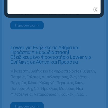
Παγκράτι, Ιλίσια, Χολαργό, Περιστέρι, Ίλιον,
Πετρούπολη, Νέο Ηράκλειο, Μαρούσι, Νέα
Φιλαδέλφεια, Μεταμόρφωση, Κουκάκι,…
Περισσότερα »
Lower για Ενήλικες σε Αθήνα και
Προάστια = Ευρωδιάσταση!
Εξειδικευμένο Φροντιστήριο Lower για
Ενήλικες σε Αθήνα και Προάστια
Μένετε στην Αθήνα και τις γύρω περιοχές (Κυψέλη,
Πατήσια, Γαλάτσι, Αμπελόκηπους, Ζωγράφου,
Παγκράτι, Ιλίσια, Χολαργό, Περιστέρι, Ίλιον,
Πετρούπολη, Νέο Ηράκλειο, Μαρούσι, Νέα
Φιλαδέλφεια, Μεταμόρφωση, Κουκάκι, Νέο…
Περισσότερα »