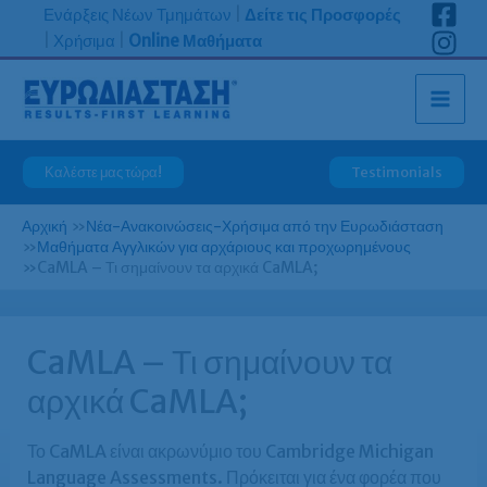
Μετάβαση
Ενάρξεις Νέων Τμημάτων
|
Δείτε τις Προσφορές
στο
|
Χρήσιμα
|
Online Μαθήματα
περιεχόμενο
Καλέστε μας τώρα!
Testimonials
Αρχική
»
Νέα-Ανακοινώσεις-Χρήσιμα από την Ευρωδιάσταση
»
Μαθήματα Αγγλικών για αρχάριους και προχωρημένους
»
CaMLA – Τι σημαίνουν τα αρχικά CaMLA;
CaMLA – Τι σημαίνουν τα
αρχικά CaMLA;
Το CaMLA είναι ακρωνύμιο του Cambridge Michigan
Language Assessments. Πρόκειται για ένα φορέα που