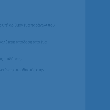
ι ο υπ’ αριθμόν ένα παράγων που
α καλύτερη απόδοση από ένα
ις επιδόσεις.
νει ένας σπουδαστής στην