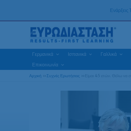
Μετάβαση
στο
Ενάρξεις
περιεχόμενο
Γερμανικά
Ισπανικά
Γαλλικά
Επικοινωνία
Αρχική
»
Συχνές Ερωτήσεις
»
Είμαι 45 ετών. Θέλω να σ