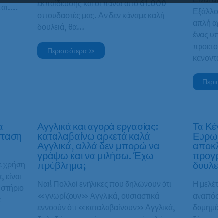
εκπαίδευσης και οι πάνω από 61.000
νται.…
Εξάλλου
σπουδαστές μας. Αν δεν κάναμε καλή
απλή αρ
δουλειά, θα…
ένας υπ
προετο
Περισσότερα »
κάνον
Περι
α
Αγγλικά και αγορά εργασίας:
Τα Κ
σταση
καταλαβαίνω αρκετά καλά
Ευρω
Αγγλικά, αλλά δεν μπορώ να
αποκλ
γράψω και να μιλήσω. Έχω
προγρ
πρόβλημα;
δουλει
ε χρήση
 είναι
Ναι! Πολλοί ενήλικες που δηλώνουν ότι
Η μελέτ
ιστήριο
«γνωρίζουν» Αγγλικά, ουσιαστικά
αναπόσ
α
εννοούν ότι «καταλαβαίνουν» Αγγλικά,
δομημέ