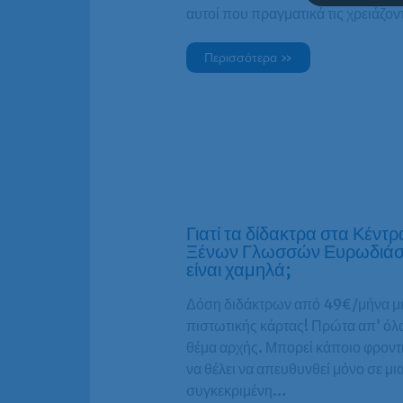
αυτοί που πραγματικά τις χρειάζο
Περισσότερα »
Γιατί τα δίδακτρα στα Κέντρ
Ξένων Γλωσσών Ευρωδιά
είναι χαμηλά;
Δόση διδάκτρων από 49€/μήνα μ
πιστωτικής κάρτας! Πρώτα απ’ όλα,
θέμα αρχής. Μπορεί κάποιο φροντ
να θέλει να απευθυνθεί μόνο σε μι
συγκεκριμένη…