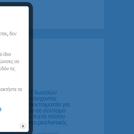
ται, δεν
 ίδιο
λώσσες σε
εδόν τις
οκτήστε το
έντρα Ξένων Γλωσσών
ιάσταση υπόσχονται
ηρωμένη προετοιμασία για
ηση πτυχίων σε σύντομο
0
κό διάστημα. Κατά πόσον
ίναι εφικτό και ρεαλιστικό;
πόλυτα εφικτό και ρεαλιστικό.