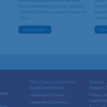
δηλαδή τα καταφέρνουν σχετικά καλά
ξένης 
στην «παθητική» χρήση της Αγγλικής
απαραί
γλώσσας (κατανόηση γραπτού λόγου και
κατευθ
– σε…
αποδο
Περισσότερα »
Περι
Ξένες Γλώσσες για Ενήλικες
Χρήσιμα
Αγγλικά για Ενήλικες
Ενάρξεις 
line
Γαλλικά για Ενήλικες
Γνώμες γι
Ευρωδιάσ
Γερμανικά για Ενήλικες
θήνα