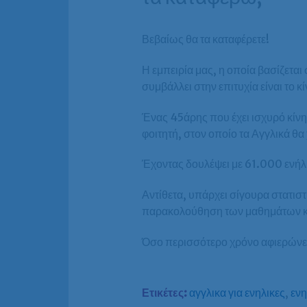
Βεβαίως θα τα καταφέρετε!
Η εμπειρία μας, η οποία βασίζετα
συμβάλλει στην επιτυχία είναι το κ
Ένας 45άρης που έχει ισχυρό κίνητ
φοιτητή, στον οποίο τα Αγγλικά θα
Έχοντας δουλέψει με 61.000 ενήλικ
Αντίθετα, υπάρχει σίγουρα στατισ
παρακολούθηση των μαθημάτων κα
Όσο περισσότερο χρόνο αφιερώνει 
Ετικέτες:
αγγλικα για ενηλικες
,
ενη