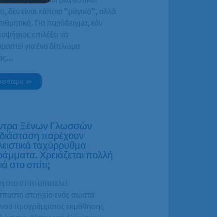
, δεν είναι κάποιο “μαγικό”, αλλά
ιθμητική. Για παράδειγμα, εάν
οψήφιος επιλέξει να
ιμαστεί για ένα δίπλωμα
τας…
σσότερα »
έντρα Ξένων Γλωσσών
διάσταση παρέχουν
ειστικά ταχύρρυθμα
άμματα. Χρειάζεται πολλή
ά στο σπίτι;
η στο σπίτι αποτελεί
παστο στοιχείο ενός σωστά
νου προγράμματος εκμάθησης