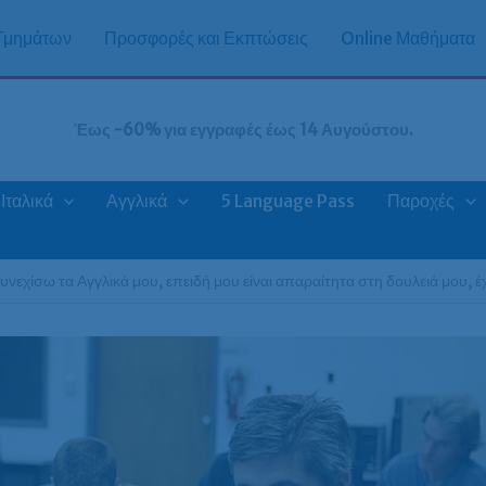
 Τμημάτων
Προσφορές και Εκπτώσεις
Online Μαθήματα
Έως -60% για εγγραφές έως 14 Αυγούστου.
Ιταλικά
Αγγλικά
5 Language Pass
Παροχές
υνεχίσω τα Αγγλικά μου, επειδή μου είναι απαραίτητα στη δουλειά μου,