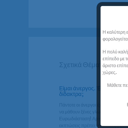
Η καλύτερη ε
φορολογείται
Η πολύ καλή
επίπεδο με τ
Σχετικά Θέματα
άριστο επίπε
χώρες.
Μάθετε πε
Είμαι άνεργος. Έχω έκπτω
δίδακτρα;
Πάντοτε οι άνεργοι έχουν εκπτώσει
να μάθουν ξένες γλώσσες στην
Ευρωδιάσταση! Αρχή μας είναι ότι
εκπτώσεις πρέπει να απολαμβάνο