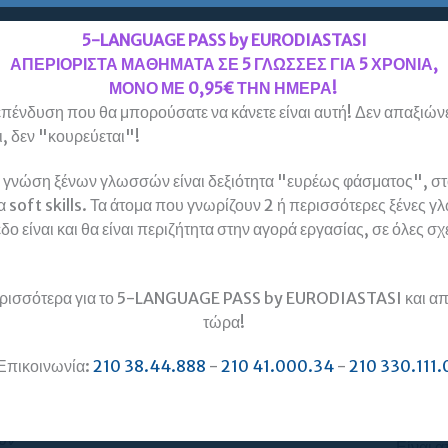
5-LANGUAGE PASS by EURODIASTASI
ΑΠΕΡΙΟΡΙΣΤΑ ΜΑΘΗΜΑΤΑ ΣΕ 5 ΓΛΩΣΣΕΣ ΓΙΑ 5 ΧΡΟΝΙΑ,
ΜΟΝΟ ΜΕ 0,95€ ΤΗΝ ΗΜΕΡΑ!
πένδυση που θα μπορούσατε να κάνετε είναι αυτή! Δεν απαξιώνε
, δεν "κουρεύεται"!
 γνώση ξένων γλωσσών είναι δεξιότητα "ευρέως φάσματος", στο
α soft skills. Τα άτομα που γνωρίζουν 2 ή περισσότερες ξένες γ
δο είναι και θα είναι περιζήτητα στην αγορά εργασίας, σε όλες σχ
ρισσότερα για το 5-LANGUAGE PASS by EURODIASTASI και απ
ση στα
Στα Κέντρα Ξένων Γλωσσών
Τα Κ
τώρα!
Ευρωδιάσταση κάνετε λόγο για
Ευρωδ
υψηλή ποιότητα σπουδών. Ποιος
ολοκλ
ή τι μου το διασφαλίζει αυτό;
απόκτ
Επικοινωνία:
210 38.44.888
-
210 41.000.34
-
210 330.111.
ς για
χρονι
αυτό ε
1) Τα 30 χρόνια επιτυχημένης παρουσίας
μας στο χώρο της ξενόγλωσσης
υν
Είναι α