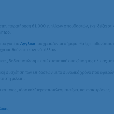
ι στην παρατήρηση 61.000 ενηλίκων σπουδαστών, έχει δείξει ότ
ίνητρο.
ρο γιατί τα
Αγγλικά
του χρειάζονται σήμερα, θα έχει πιθανότατ
 χρειασθούν στο κοντινό μέλλον.
ες, δε διαπιστώσαμε ποτέ στατιστική συσχέτιση της ηλικίας με τ
τική συσχέτιση των επιδόσεων με το συνολικό χρόνο που αφιερώ
ι στη μελέτη.
κάποιος, τόσο καλύτερα αποτελέσματα έχει, και αντιστρόφως.
λικας