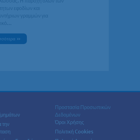
γλώσσας. H παροχή όλων των
τητων εφοδίων και
υντήριων γραμμών για
τικό…
σσότερα »
Προστασία Προσωπικών
Τμημάτων
Δεδομένων
Όροι Χρήσης
α την
ταση
Πολιτική Cookies