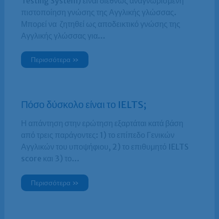
Testing System) είναι διεθνώς αναγνωρισμένη
πιστοποίηση γνώσης της Αγγλικής γλώσσας.
Μπορεί να ζητηθεί ως αποδεικτικό γνώσης της
Αγγλικής γλώσσας για…
Περισσότερα »
Πόσο δύσκολο είναι το IELTS;
Η απάντηση στην ερώτηση εξαρτάται κατά βάση
από τρεις παράγοντες: 1) το επίπεδο Γενικών
Αγγλικών του υποψήφιου, 2) το επιθυμητό IELTS
score και 3) το…
Περισσότερα »