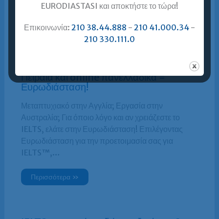
EURODIASTASI και αποκτήστε το τώρα!
Περισσότερα »
Επικοινωνία:
210 38.44.888
-
210 41.000.34
-
210 330.111.0
IELTS – Προετοιμασία IELTS στον
Πειραιά και online πανελλαδικά =
Ευρωδιάσταση!
Μεταπτυχιακό στην Αγγλία; Εργασία στην
Αυστραλία; Για όποιο λόγο και αν χρειάζεστε το
IELTS, ελάτε στην Ευρωδιάσταση! Επιλέγοντας
Ευρωδιάσταση για την προετοιμασία σας για
IELTS™,…
Περισσότερα »