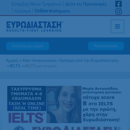
Μετάβαση
Ενάρξεις Νέων Τμημάτων
|
Δείτε τις Προσφορές
στο
|
Χρήσιμα
|
Online Μαθήματα
περιεχόμενο
Καλέστε μας τώρα!
Testimonials
Αρχική
»
Νέα-Ανακοινώσεις-Χρήσιμα από την Ευρωδιάσταση
»
IELTS
»
IELTS για Ιατρούς