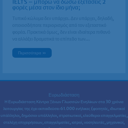
IELTS – μπορώ να δώσω εξετάσεις 2
φορές μέσα στον ίδιο μήνα;
Τυπικό κώλυμα δεν υπάρχει. Δεν υπάρχει, δηλαδή,
οποιοσδήποτε περιορισμός από τον εξεταστικό
φορέα. Πρακτικά όμως, δεν είναι ιδιαίτερα πιθανό
να αλλάξει δραματικά το επίπεδο των…
Περισσότερα »
Ευρωδιάσταση
Η Ευρωδιάσταση Κέντρα Ξένων Γλωσσών Ενηλίκων στα
30 χρόνια
λειτουργίας της έχει εκπαιδεύσει 61.000 ενήλικες (φοιτητές, ιδιωτικοί
υπάλληλοι, δημόσιοι υπάλληλοι, στρατιωτικοί, ελεύθεροι επαγγελματίες,
στελέχη επιχειρήσεων, επαγγελματίες, ιατροί, νοσηλευτές, μηχανικοί,