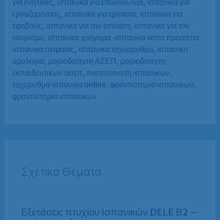
για ενηλικες
,
ισπανικα για επικοινωνια
,
ισπανικα για
εργαζομενους
,
ισπανικα για εργασια
,
ισπανικα για
εφηβους
,
ισπανικα για την εστιαση
,
ισπανικα για τον
τουρισμο
,
ισπανικα γρηγορα
,
ισπανικα νοτια προαστια
,
ισπανικα πειραιας
,
ισπανικα ταχυρρυθμα
,
ισπανικη
ορολογια
,
μοριοδοτηση ΑΣΕΠ
,
μοριοδοτηση
εκπαιδευτικων ασεπ
,
πιστοποιηση ισπανικων
,
ταχυρυθμα ισπανικα online
,
φροντιστηρια ισπανικων
,
φροντιστηριο ισπανικων
Σχετικά Θέματα
Εξετάσεις πτυχίου Ισπανικών DELE Β2 –