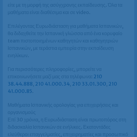
είτε με τη μορφή της ασύγχρονης εκπαίδευσης. Όλα τα
μαθήματα είναι διαθέσιμα και σε video.
Επιλέγοντας Ευρωδιάσταση για μαθήματα Ισπανικών,
θα διδαχθείτε την Ισπανική γλώσσα από ένα κορυφαίο
team πιστοποιημένων καθηγητών και καθηγητριών
Ισπανικών, με τεράστια εμπειρία στην εκπαίδευση
ενηλίκων.
Για περισσότερες πληροφορίες, μπορείτε να
επικοινωνήσετε μαζί μας στα τηλέφωνα:
210
38.44.888
,
210 41.000.34
,
210 33.01.300
,
210
41.000.85
.
Μαθήματα Ισπανικής ορολογίας για επιχειρήσεις και
οργανισμούς
Επί 30 χρόνια, η Ευρωδιάσταση είναι πρωτοπόρος στη
διδασκαλία Ισπανικών σε ενήλικες. Εκατοντάδες
ελεύθεροι επαγγελματίες, επιχειρηματίες και προσωπικό