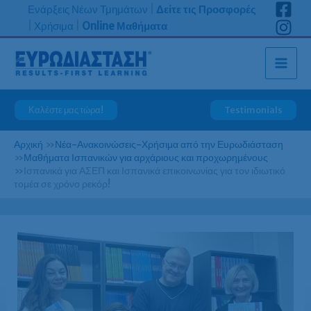
Μετάβαση
Ενάρξεις Νέων Τμημάτων
|
Δείτε τις Προσφορές
στο
|
Χρήσιμα
|
Online Μαθήματα
περιεχόμενο
Καλέστε μας τώρα!
Testimonials
Αρχική
»
Νέα-Ανακοινώσεις-Χρήσιμα από την Ευρωδιάσταση
»
Μαθήματα Ισπανικών για αρχάριους και προχωρημένους
»
Ισπανικά για ΑΣΕΠ και Ισπανικά επικοινωνίας για τον ιδιωτικό
τομέα σε χρόνο ρεκόρ!