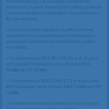
είναι ισπανόφωνοι; Σας ενδιαφέρει η εργασία στην
Ισπανία ή στη Λατινική Αμερική; Είστε μαθητής/μαθήτρια
Γυμνασίου και θέλετε να αποκτήσετε πτυχίο Ισπανικών
Β2 πριν το Λύκειο;
Για όποιο λόγο και αν χρειάζεται να μάθετε Ισπανικά,
εμπιστευθείτε την Ευρωδιάσταση, τα πιστοποιημένα
φροντιστήρια Ισπανικών που εμπιστεύονται χιλιάδες
σπουδαστές.
– Πτυχίο Ισπανικών DELΕ B2 ή ΚΠΓ Β2 σε 6-12 μήνες
από το μηδέν! Πληροφορίες για τις εξετάσεις DELΕ
B2
εδώ
και ΚΠΓ Β2
εδώ
.
– Πτυχίο Ισπανικών DELE C2 ή ΚΠΓ Γ2 σε 8 μήνες από
B2! Πληροφορίες για τις εξετάσεις DELE C2
εδώ
και ΚΠΓ
Γ2
εδώ
.
– Ισπανικά επικοινωνίας για ενήλικες σε 4 έως 6 μήνες