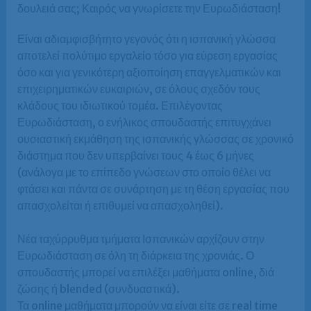
δουλειά σας; Καιρός να γνωρίσετε την Ευρωδιάσταση!
Είναι αδιαμφισβήτητο γεγονός ότι η ισπανική γλώσσα
αποτελεί πολύτιμο εργαλείο τόσο για εύρεση εργασίας
όσο και για γενικότερη αξιοποίηση επαγγελματικών και
επιχειρηματικών ευκαιριών, σε όλους σχεδόν τους
κλάδους του ιδιωτικού τομέα. Επιλέγοντας
Ευρωδιάσταση, ο ενήλικος σπουδαστής επιτυγχάνει
ουσιαστική εκμάθηση της ισπανικής γλώσσας σε χρονικό
διάστημα που δεν υπερβαίνει τους 4 έως 6 μήνες
(ανάλογα με το επίπεδο γνώσεων στο οποίο θέλει να
φτάσει και πάντα σε συνάρτηση με τη θέση εργασίας που
απασχολείται ή επιθυμεί να απασχοληθεί).
Νέα ταχύρρυθμα τμήματα Ισπανικών αρχίζουν στην
Ευρωδιάσταση σε όλη τη διάρκεια της χρονιάς. Ο
σπουδαστής μπορεί να επιλέξει μαθήματα online, διά
ζώσης ή blended (συνδυαστικά).
Τα online μαθήματα μπορούν να είναι είτε σε real time