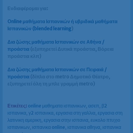
Ενδιαφέρομαι
για:
Online μαθήματα Ισπανικών ή υβριδικά μαθήματα
Ισπανικών (blended learning
)
Δια ζώσης μαθήματα Ισπανικών σε Αθήνα /
προάστια
(εξυπηρετεί Δυτικά προάστια, Βόρεια
προάστια κλπ)
Δια ζώσης μαθήματα Ισπανικών σε Πειραιά /
προάστια
(δίπλα στο metro Δημοτικό Θέατρο,
εξυπηρετεί όλη τη μπλε γραμμή metro)
Ετικέτες:
online μαθηματα ισπανικων
,
ασεπ
,
β2
ισπανικα
,
γ2 ισπανικα
,
εργασια στη γαλλια
,
εργασια στη
λατινικη αμερικη
,
εργασια στην ισπανια
,
ευκολο πτυχιο
ισπανικων
,
ισπανικα online
,
ισπανικα αθηνα
,
ισπανικα