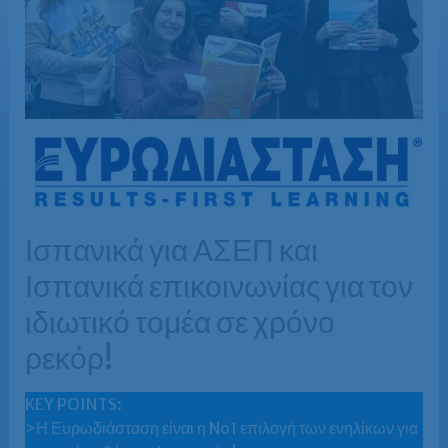
Ισπανικά για ΑΣΕΠ και
Ισπανικά επικοινωνίας για τον
ιδιωτικό τομέα σε χρόνο
ρεκόρ!
KEY POINTS:
>Η Ευρωδιάσταση είναι η No1 επιλογή των ενηλίκων για