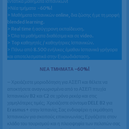
εντατικά μαθήματα Ισπανικών!
>Νέα τμήματα -60%!
> Μαθήματα Ισπανικών online, δια ζώσης ή με τη μορφή
blended learning.
> Real time ή ασύγχρονη εκπαίδευση.
> Όλα τα μαθήματα διαθέσιμα και σε video.
> Top καθηγητές / καθηγήτριες Ισπανικών.
> Πάνω από 8.500 ενήλικες έμαθαν Ισπανικά γρήγορα
και αποτελεσματικά στην Ευρωδιάσταση.
ΝΕΑ ΤΜΗΜΑΤΑ -60%!
– Χρειάζεστε μοριοδότηση για ΑΣΕΠ και θέλετε να
αποκτήσετε αναγνωρισμένα από το ΑΣΕΠ πτυχία
Ισπανικών B2 και C2 σε χρόνο ρεκόρ και στις
χαμηλότερες τιμές; Χρειάζεστε σύντομα DELE B2 για
Erasmus+ στην Ισπανία; Σας ενδιαφέρει η εκμάθηση
Ισπανικών για σκοπούς επικοινωνίας; Εργάζεστε στον
κλάδο του τουρισμού και η πλειοψηφία των πελατών σας