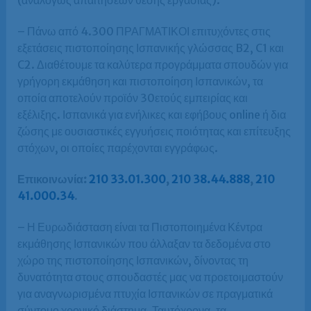
(αναλόγως απαιτήσεων θέσης εργασίας).
– Πάνω από 4.300 ΠΡΑΓΜΑΤΙΚΟΙ επιτυχόντες στις
εξετάσεις πιστοποίησης Ισπανικής γλώσσας B2, C1 και
C2. Διαθέτουμε τα καλύτερα προγράμματα σπουδών για
γρήγορη εκμάθηση και πιστοποίηση Ισπανικών, τα
οποία αποτελούν προϊόν 30ετούς εμπειρίας και
εξέλιξης. Ισπανικά για ενήλικες και εφήβους online ή δια
ζώσης με ουσιαστικές εγγυήσεις ποιότητας και επίτευξης
στόχων, οι οποίες παρέχονται εγγράφως.
Επικοινωνία:
210 33.01.300
,
210 38.44.888
,
210
41.000.34
.
– Η Ευρωδιάσταση είναι τα Πιστοποιημένα Κέντρα
εκμάθησης Ισπανικών που άλλαξαν τα δεδομένα στο
χώρο της πιστοποίησης Ισπανικών, δίνοντας τη
δυνατότητα στους σπουδαστές μας να προετοιμαστούν
για αναγνωρισμένα πτυχία Ισπανικών σε πραγματικά
σύντομο χρονικό διάστημα. Ταυτόχρονα, τα